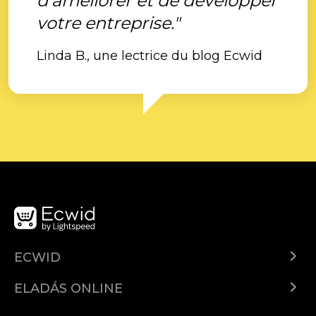
d'améliorer et de développer
votre entreprise."
Linda B., une lectrice du blog Ecwid
ECWID
Ecwid.com
ELADÁS ONLINE
Árkalkuláció
Eladni mindenhol