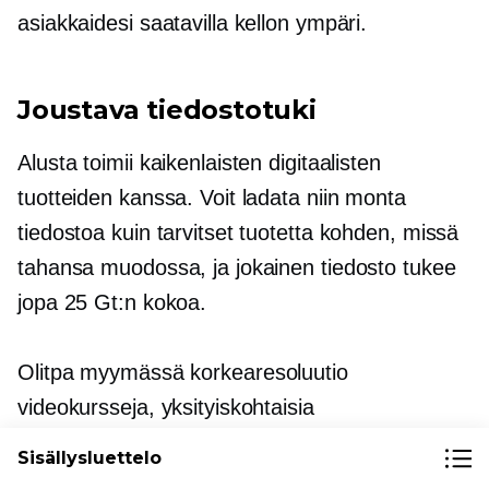
asiakkaidesi saatavilla kellon ympäri.
Joustava tiedostotuki
Alusta toimii kaikenlaisten digitaalisten
tuotteiden kanssa. Voit ladata niin monta
tiedostoa kuin tarvitset tuotetta kohden, missä
tahansa muodossa, ja jokainen tiedosto tukee
jopa 25 Gt:n kokoa.
Olitpa myymässä
korkearesoluutio
videokursseja, yksityiskohtaisia
ohjelmistopaketteja tai suuria digitaalisia
Sisällysluettelo
kirjastoja, Ecwid hoitaa homman.