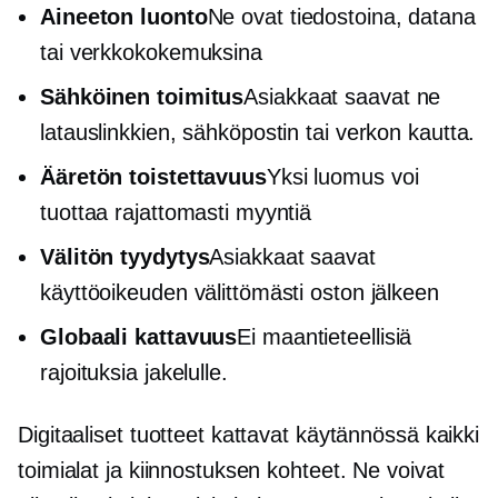
Aineeton luonto
Ne ovat tiedostoina, datana
tai verkkokokemuksina
Sähköinen toimitus
Asiakkaat saavat ne
latauslinkkien, sähköpostin tai verkon kautta.
Ääretön toistettavuus
Yksi luomus voi
tuottaa rajattomasti myyntiä
Välitön tyydytys
Asiakkaat saavat
käyttöoikeuden välittömästi oston jälkeen
Globaali kattavuus
Ei maantieteellisiä
rajoituksia jakelulle.
Digitaaliset tuotteet kattavat käytännössä kaikki
toimialat ja kiinnostuksen kohteet. Ne voivat