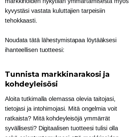
markkinoiden nykytilan ymmärtämisestä myös
kyvystäsi vastata kuluttajien tarpeisiin
tehokkaasti.
Noudata tätä lähestymistapaa löytääksesi
ihanteellisen tuotteesi:
Tunnista markkinarakosi ja
kohdeyleisösi
Aloita tutkimalla olemassa olevia taitojasi,
tietojasi ja intohimojasi. Mitä ongelmia voit
ratkaista? Mitä kohdeyleisöjä ymmärrät
syvällisesti? Digitaalisen tuotteesi tulisi olla