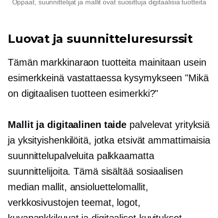
Oppaat, suunnittelijat ja mallit ovat suosittuja digitaalisia tuotteita
Luovat ja suunnitteluresurssit
Tämän markkinaraon tuotteita mainitaan usein
esimerkkeinä vastattaessa kysymykseen "Mikä
on digitaalisen tuotteen esimerkki?"
Mallit ja digitaalinen taide
palvelevat yrityksiä
ja yksityishenkilöitä, jotka etsivät ammattimaisia
​​suunnittelupalveluita palkkaamatta
suunnittelijoita. Tämä sisältää sosiaalisen
median mallit, ansioluettelomallit,
verkkosivustojen teemat, logot,
kuvapankkikuvat ja digitaaliset kuvitukset.