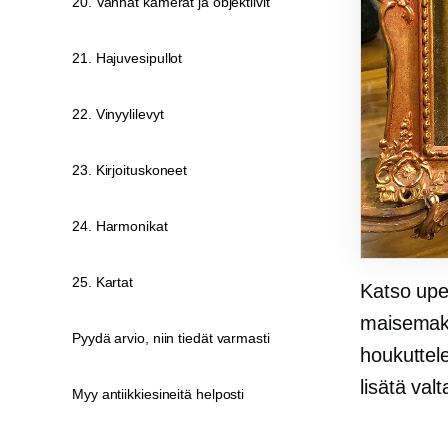
20. Vanhat kamerat ja objektiivit
21. Hajuvesipullot
22. Vinyylilevyt
23. Kirjoituskoneet
24. Harmonikat
25. Kartat
Katso upei
maisemako
Pyydä arvio, niin tiedät varmasti
houkuttele
lisätä val
Myy antiikkiesineitä helposti