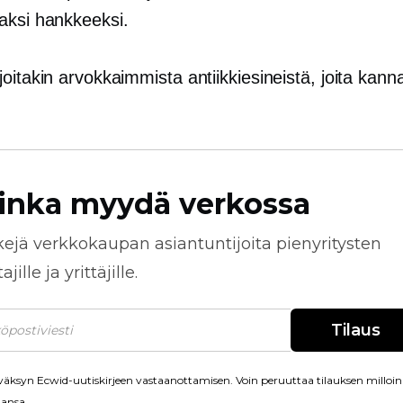
aksi hankkeeksi.
oitakin arvokkaimmista antiikkiesineistä, joita kann
inka myydä verkossa
kejä
verkkokaupan
asiantuntijoita pienyritysten
jille ja yrittäjille.
Tilaus
äksyn Ecwid-uutiskirjeen vastaanottamisen. Voin peruuttaa tilauksen milloin
ansa.