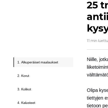
25 t
anti
kys
11 min luett
Niille, jo
1. Alkuperäiset maalaukset
liiketoimi
välttämätö
2. Korut
3. Kolikot
Olipa kyse
tiettyjen
4. Kalusteet
tietoon pe