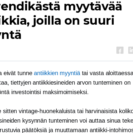
rendikästä myytävää
ikkia, joilla on suuri
yntä
u
tka eivät tunne
antiikkien myyntiä
tai vasta aloittaessa
ntaa, tiettyjen antiikkiesineiden arvon tunteminen on
ntä investointisi maksimoimiseksi.
 sitten vintage-huonekaluista tai harvinaisista koliko
 esineiden kysynnän tunteminen voi auttaa sinua te
rustuvia päätöksiä ja muuttamaan antiikki-intohimos