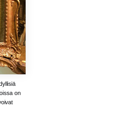
yllisiä
oissa on
voivat