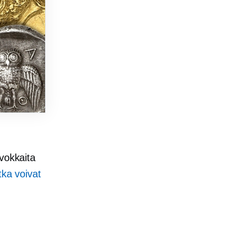
vokkaita
tka voivat