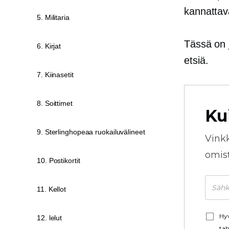
kannattav
5. Militaria
Tässä on j
6. Kirjat
etsiä.
7. Kiinasetit
8. Soittimet
Ku
9. Sterlinghopeaa ruokailuvälineet
Vink
omista
10. Postikortit
11. Kellot
Hyv
12. lelut
tah