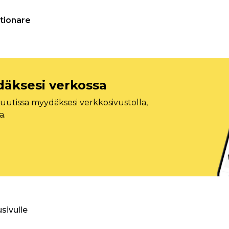
tionare
däksesi verkossa
tissa myydäksesi verkkosivustolla,
a.
usivulle