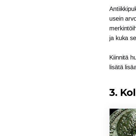
Antiikkipu
usein arv
merkintöih
ja kuka se
Kiinnitä h
lisätä lis
3. Ko