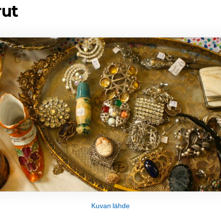
rut
Kuvan lähde