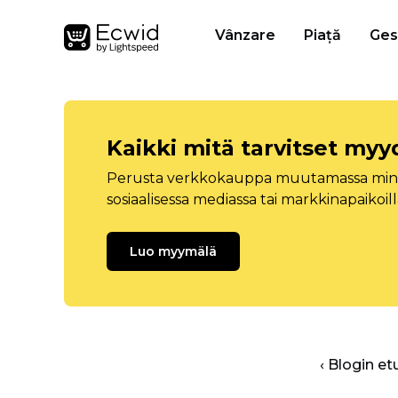
Vânzare
Piață
Ges
Kaikki mitä tarvitset myy
Perusta verkkokauppa muutamassa minuu
sosiaalisessa mediassa tai markkinapaikoill
Luo myymälä
‹ Blogin et