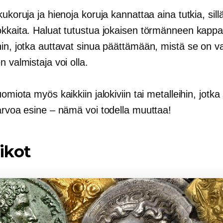
kukoruja ja hienoja koruja kannattaa aina tutkia, sill
okkaita. Haluat tutustua jokaisen törmänneen kapp
in, jotka auttavat sinua päättämään, mistä se on va
n valmistaja voi olla.
uomiota myös kaikkiin jalokiviin tai metalleihin, jotka
äarvoa
esine – nämä
voi todella muuttaa!
likot