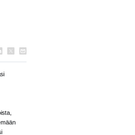
si
ista,
kemään
i