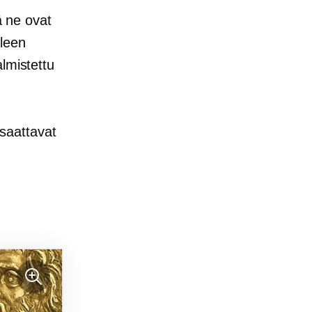
ä ne ovat
aleen
lmistettu
 saattavat