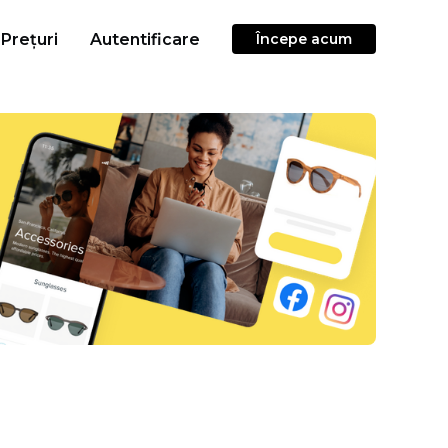
Prețuri
Autentificare
Începe acum