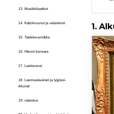
13. Musiikkilaatikot
14. Kattokruunut ja valaisimet
1. Al
15. Taidekeramiikka
16. Hienot barware
17. Lasitavarat
18. Lasimaalaukset ja lyijylasi-
ikkunat
19. valaistus