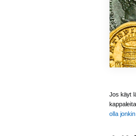
Jos käyt l
kappaleit
olla jonkin