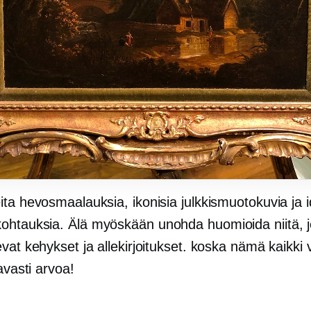
ta hevosmaalauksia, ikonisia julkkismuotokuvia ja id
htauksia. Älä myöskään unohda huomioida niitä, j
vat kehykset ja allekirjoitukset. koska nämä kaikki 
tavasti arvoa!