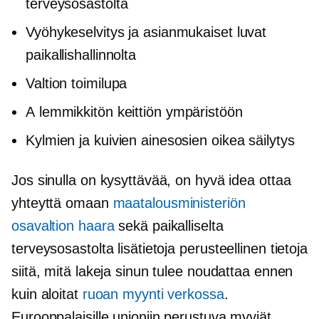
terveysosastolta
Vyöhykeselvitys ja asianmukaiset luvat
paikallishallinnolta
Valtion toimilupa
A
lemmikkitön
keittiön ympäristöön
Kylmien ja kuivien ainesosien oikea säilytys
Jos sinulla on kysyttävää, on hyvä idea ottaa
yhteyttä omaan
maatalousministeriön
osavaltion haara
sekä paikalliselta
terveysosastolta lisätietoja
perusteellinen
tietoja
siitä, mitä lakeja sinun tulee noudattaa ennen
kuin aloitat
ruoan myynti verkossa
.
Eurooppalaisille
unioniin perustuva
myyjät,