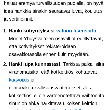
haluat erehtyä turvallisuuden puolella, on hyvä
idea hankkia ainakin seuraavat luvat, koulutus
ja sertifioinnit.
Hanki kotiyrityksesi
valtion lisensoitu
.
Monet Yhdysvaltojen osavaltiot edellyttävät,
että kotiyritykset rekisteröidään
osavaltiotasolla ennen kuin myydään.
Hanki lupa kunnastasi
. Tarkista paikallisilta
viranomaisilta, että kotikeittiösi kohtaavat
kaavoitus
ja
elintarviketurvallisuusvaatimukset. Jos
kotikeittiösi ei ole varteenotettava vaihtoehto,
sinun on ehkä harkittava ulkoisen keittiön