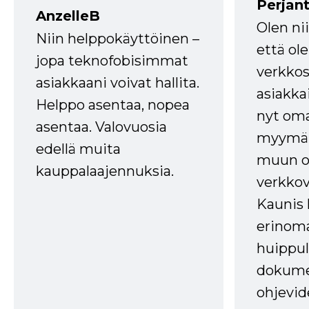
Perjant
AnzelleB
Olen ni
Niin helppokäyttöinen –
että ole
jopa teknofobisimmat
verkkos
asiakkaani voivat hallita.
asiakkai
Helppo asentaa, nopea
nyt om
asentaa. Valovuosia
myymälä
edellä muita
muun oh
kauppalaajennuksia.
verkkov
Kaunis 
erinom
huippul
dokume
ohjevid