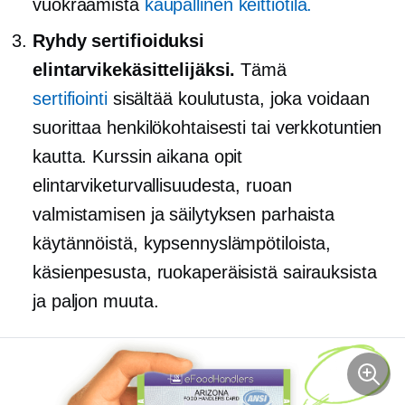
vuokraamista
kaupallinen keittiötila.
Ryhdy sertifioiduksi
elintarvikekäsittelijäksi.
Tämä
sertifiointi
sisältää koulutusta, joka voidaan
suorittaa henkilökohtaisesti tai verkkotuntien
kautta. Kurssin aikana opit
elintarviketurvallisuudesta, ruoan
valmistamisen ja säilytyksen parhaista
käytännöistä, kypsennyslämpötiloista,
käsienpesusta, ruokaperäisistä sairauksista
ja paljon muuta.