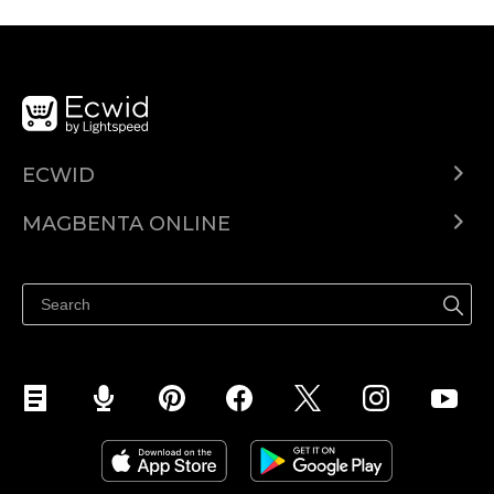
ECWID
Ecwid.com
MAGBENTA ONLINE
Help center
Ibenta kahit saan
Ibenta sa Facebook