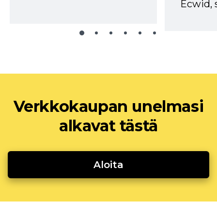
Ecwid, 
Verkkokaupan unelmasi
alkavat tästä
Aloita