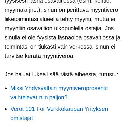
fyysisesti läsnä osavaltiossa (esim. keittiö,
myymälä jne.), sinun on perittävä myyntivero
liiketoimintasi alueella tehty myynti, mutta ei
myyntiin
osavaltion ulkopuolella
ostajia. Jos
sinulla ei ole fyysistä läsnäoloa osavaltiossa ja
toimintasi on tiukasti
vain verkossa,
sinun ei
tarvitse kerätä myyntiveroa.
Jos haluat lukea lisää tästä aiheesta, tutustu:
Miksi Yhdysvaltain myyntiveroprosentit
vaihtelevat niin paljon?
Verot 101 For
Verkkokaupan
Yrityksen
omistajat