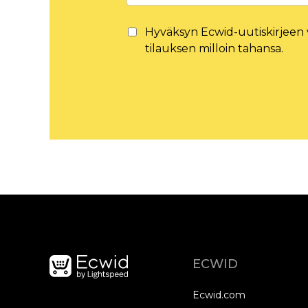
Hyväksyn Ecwid-uutiskirjeen 
tilauksen milloin tahansa.
ECWID
Ecwid.com