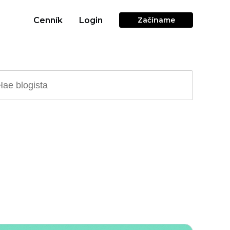
Cenník
Login
Začíname