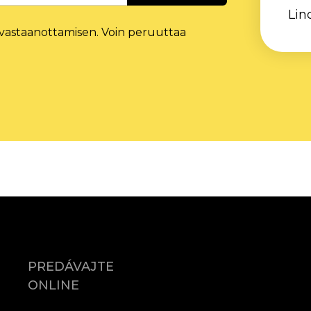
Lin
vastaanottamisen. Voin peruuttaa
PREDÁVAJTE
ONLINE