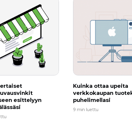
ertaiset
Kuinka ottaa upeita
uvausvinkit
verkkokaupan tuote
seen esittelyyn
puhelimellasi
lässäsi
9 min luettu
ettu