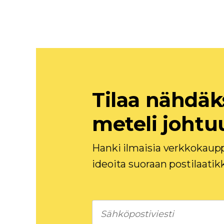
Tilaa nähdäk
meteli johtu
Hanki ilmaisia ​​verkkokaupp
ideoita suoraan postilaatik