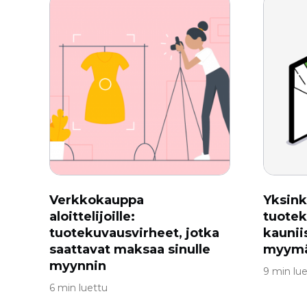
Verkkokauppa
Yksink
aloittelijoille:
tuotek
tuotekuvausvirheet, jotka
kaunii
saattavat maksaa sinulle
myymä
myynnin
9 min lu
6 min luettu