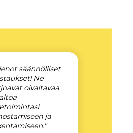
ienot säännölliset
staukset! Ne
rjoavat oivaltavaa
ältöä
ketoimintasi
hostamiseen ja
kentamiseen."