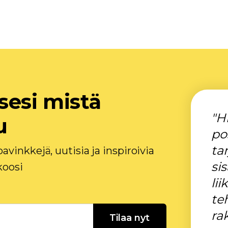
sesi mistä
"H
u
po
ta
avinkkejä, uutisia ja inspiroivia
sis
koosi
lii
te
ra
Tilaa nyt