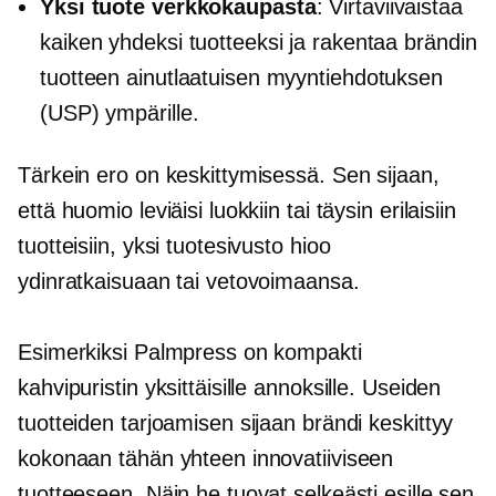
Yksi tuote
verkkokaupasta
: Virtaviivaistaa
kaiken yhdeksi tuotteeksi ja rakentaa brändin
tuotteen ainutlaatuisen myyntiehdotuksen
(USP) ympärille.
Tärkein ero on keskittymisessä. Sen sijaan,
että huomio leviäisi luokkiin tai täysin erilaisiin
tuotteisiin, yksi tuotesivusto hioo
ydinratkaisuaan tai vetovoimaansa.
Esimerkiksi Palmpress on kompakti
kahvipuristin yksittäisille annoksille. Useiden
tuotteiden tarjoamisen sijaan brändi keskittyy
kokonaan tähän yhteen innovatiiviseen
tuotteeseen. Näin he tuovat selkeästi esille sen