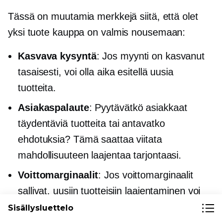
Tässä on muutamia merkkejä siitä, että olet
yksi tuote
kauppa on valmis nousemaan:
Kasvava kysyntä
: Jos myynti on kasvanut
tasaisesti, voi olla aika esitellä uusia
tuotteita.
Asiakaspalaute
: Pyytävätkö asiakkaat
täydentäviä tuotteita tai antavatko
ehdotuksia? Tämä saattaa viitata
mahdollisuuteen laajentaa tarjontaasi.
Voittomarginaalit
: Jos voittomarginaalit
sallivat, uusiin tuotteisiin laajentaminen voi
monipuolistaa tulovirtoja ja lisätä
Sisällysluettelo