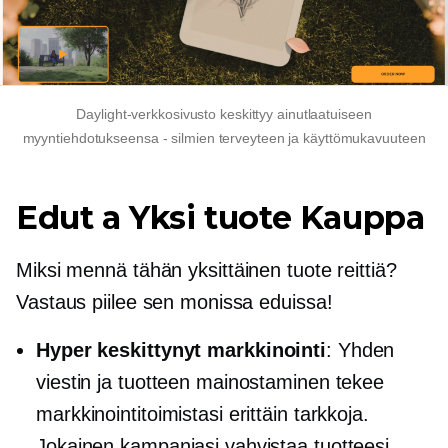
Daylight-verkkosivusto keskittyy ainutlaatuiseen
myyntiehdotukseensa - silmien terveyteen ja käyttömukavuuteen
Edut a
Yksi tuote
Kauppa
Miksi mennä tähän
yksittäinen tuote
reittiä?
Vastaus piilee sen monissa eduissa!
Hyper keskittynyt
markkinointi
: Yhden
viestin ja tuotteen mainostaminen tekee
markkinointitoimistasi erittäin tarkkoja.
Jokainen kampanjasi vahvistaa tuotteesi