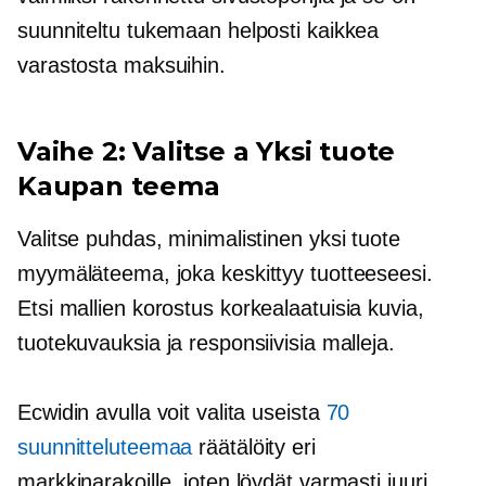
suunniteltu tukemaan helposti kaikkea
varastosta maksuihin.
Vaihe 2: Valitse a
Yksi tuote
Kaupan teema
Valitse puhdas, minimalistinen
yksi tuote
myymäläteema, joka keskittyy tuotteeseesi.
Etsi mallien korostus
korkealaatuisia
kuvia,
tuotekuvauksia ja responsiivisia malleja.
Ecwidin avulla voit valita useista
70
suunnitteluteemaa
räätälöity eri
markkinarakoille, joten löydät varmasti juuri