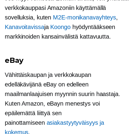
verkkokauppasi Amazoniin käyttämällä
sovelluksia, kuten
M2E-monikanavayhteys
,
Kanavoitavissa
ja
Koongo
hyödyntääkseen
markkinoiden kansainvälistä kattavuutta.
eBay
Vähittäiskaupan ja verkkokaupan
edelläkävijänä eBay on edelleen
maailmanlaajuisen myynnin suurin haastaja.
Kuten Amazon, eBayn menestys voi
epäilemättä liittyä sen
painottamiseen
asiakastyytyväisyys ja
kokemus
.