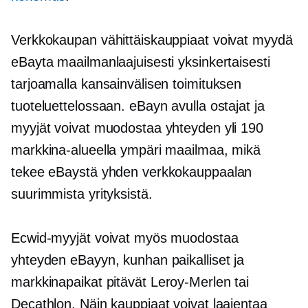
Verkkokaupan vähittäiskauppiaat voivat myydä
eBayta maailmanlaajuisesti yksinkertaisesti
tarjoamalla kansainvälisen toimituksen
tuoteluettelossaan. eBayn avulla ostajat ja
myyjät voivat muodostaa yhteyden yli 190
markkina-alueella ympäri maailmaa, mikä
tekee eBaystä yhden verkkokauppaalan
suurimmista yrityksistä.
Ecwid-myyjät voivat myös muodostaa
yhteyden eBayyn, kunhan paikalliset ja
markkinapaikat pitävät
Leroy-Merlen
tai
Decathlon. Näin kauppiaat voivat laajentaa