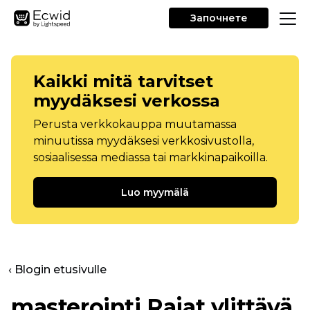
Започнете
Kaikki mitä tarvitset
myydäksesi verkossa
Perusta verkkokauppa muutamassa
minuutissa myydäksesi verkkosivustolla,
sosiaalisessa mediassa tai markkinapaikoilla.
Luo myymälä
‹ Blogin etusivulle
masterointi
Rajat ylittävä