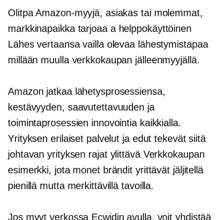
Olitpa Amazon-myyjä, asiakas tai molemmat,
markkinapaikka tarjoaa a
helppokäyttöinen
Lähes vertaansa vailla olevaa lähestymistapaa
millään muulla verkkokaupan jälleenmyyjällä.
Amazon jatkaa lähetysprosessiensa,
kestävyyden, saavutettavuuden ja
toimintaprosessien innovointia kaikkialla.
Yrityksen erilaiset palvelut ja edut tekevät siitä
johtavan yrityksen
rajat ylittävä
Verkkokaupan
esimerkki, jota monet brändit yrittävät jäljitellä
pienillä mutta merkittävillä tavoilla.
Jos myyt verkossa Ecwidin avulla, voit yhdistää