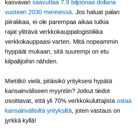
kasvavan
saavuttaa 7.9 biljoonaa dollaria
vuoteen 2030 mennessä
. Jos haluat palan
piirakkaa, ei ole parempaa aikaa tutkia
rajat ylittävä
verkkokauppalogistiikka
verkkokauppaasi varten. Mitä nopeammin
hyppäät mukaan, sitä suurempi on etu
kilpailijoihin nähden.
Mietitkö vielä, pitäisikö yrityksesi hypätä
kansainväliseen myyntiin? Jotkut tiedot
osoittavat, että yli 70% verkkokuluttajista
ostaa
kansainvälisiltä yrityksiltä
, joten vastaus on
jyrkkä kyllä!