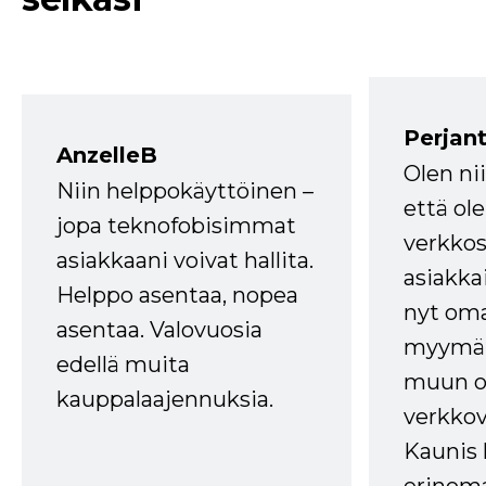
Perjant
AnzelleB
Olen ni
Niin helppokäyttöinen –
että ole
jopa teknofobisimmat
verkkos
asiakkaani voivat hallita.
asiakkai
Helppo asentaa, nopea
nyt om
asentaa. Valovuosia
myymälä
edellä muita
muun oh
kauppalaajennuksia.
verkkov
Kaunis 