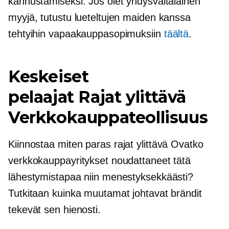
kannustamiseksi. Jos olet yhdysvaltalainen
myyjä, tutustu lueteltujen maiden kanssa
tehtyihin vapaakauppasopimuksiin
täältä
.
Keskeiset
pelaajat
Rajat ylittävä
Verkkokauppateollisuus
Kiinnostaa miten paras
rajat ylittävä
Ovatko
verkkokauppayritykset noudattaneet tätä
lähestymistapaa niin menestyksekkäästi?
Tutkitaan kuinka muutamat johtavat brändit
tekevät sen hienosti.