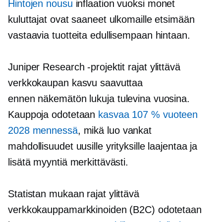
Hintojen nousu
inflaation vuoksi monet
kuluttajat ovat saaneet ulkomaille etsimään
vastaavia tuotteita edullisempaan hintaan.
Juniper Research -projektit
rajat ylittävä
verkkokaupan kasvu saavuttaa
ennen näkemätön
lukuja tulevina vuosina.
Kauppoja odotetaan
kasvaa 107 % vuoteen
2028 mennessä
, mikä luo vankat
mahdollisuudet uusille yrityksille laajentaa ja
lisätä myyntiä merkittävästi.
Statistan mukaan
rajat ylittävä
verkkokauppamarkkinoiden (B2C) odotetaan