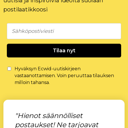
uutisia ja inspiroivia ideoita suoraan
postilaatikkoosi
Tilaa nyt
Hyväksyn Ecwid-uutiskirjeen
vastaanottamisen. Voin peruuttaa tilauksen
milloin tahansa.
"Hienot säännölliset
postaukset! Ne tarjoavat