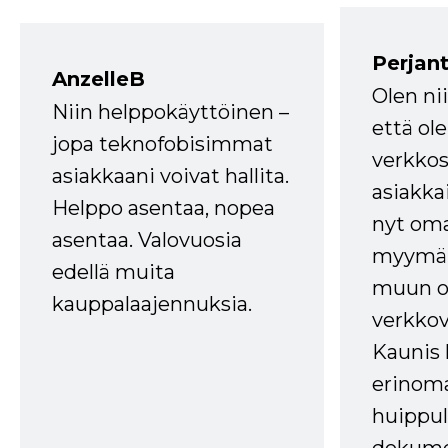
Perjant
AnzelleB
Olen ni
Niin helppokäyttöinen –
että ole
jopa teknofobisimmat
verkkos
asiakkaani voivat hallita.
asiakkai
Helppo asentaa, nopea
nyt om
asentaa. Valovuosia
myymälä
edellä muita
muun oh
kauppalaajennuksia.
verkkov
Kaunis 
erinom
huippul