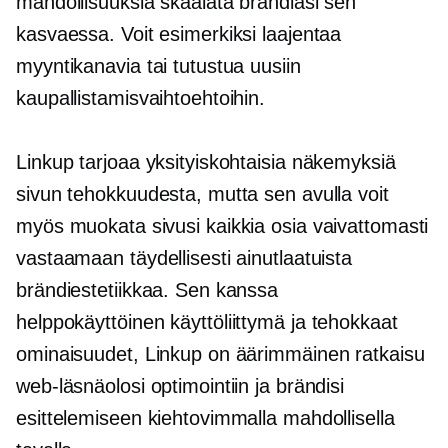
mahdollisuuksia skaalata brändiäsi sen
kasvaessa. Voit esimerkiksi laajentaa
myyntikanavia tai tutustua uusiin
kaupallistamisvaihtoehtoihin.
Linkup tarjoaa yksityiskohtaisia ​​näkemyksiä
sivun tehokkuudesta, mutta sen avulla voit
myös muokata sivusi kaikkia osia vaivattomasti
vastaamaan täydellisesti ainutlaatuista
brändiestetiikkaa. Sen kanssa
helppokäyttöinen
käyttöliittymä ja tehokkaat
ominaisuudet, Linkup on äärimmäinen ratkaisu
web-läsnäolosi optimointiin ja brändisi
esittelemiseen kiehtovimmalla mahdollisella