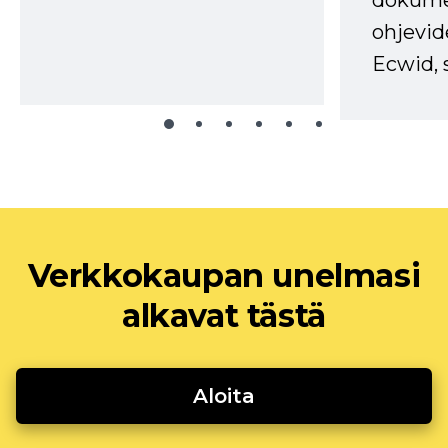
dokume
ohjevid
Ecwid, 
Verkkokaupan unelmasi
alkavat tästä
Aloita