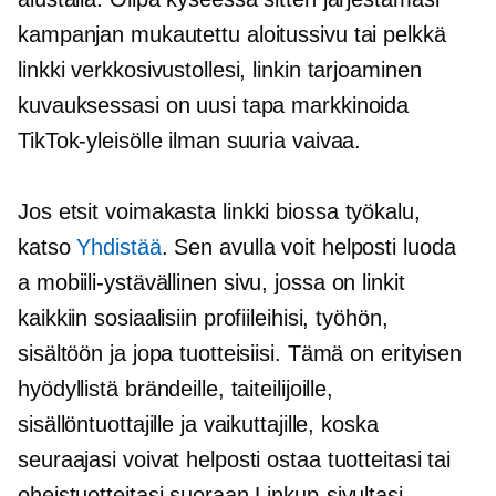
kampanjan mukautettu aloitussivu tai pelkkä
linkki verkkosivustollesi, linkin tarjoaminen
kuvauksessasi on uusi tapa markkinoida
TikTok-yleisölle ilman suuria vaivaa.
Jos etsit voimakasta
linkki biossa
työkalu,
katso
Yhdistää
. Sen avulla voit helposti luoda
a
mobiili-ystävällinen
sivu, jossa on linkit
kaikkiin sosiaalisiin profiileihisi, työhön,
sisältöön ja jopa tuotteisiisi. Tämä on erityisen
hyödyllistä brändeille, taiteilijoille,
sisällöntuottajille ja vaikuttajille, koska
seuraajasi voivat helposti ostaa tuotteitasi tai
oheistuotteitasi suoraan Linkup-sivultasi.