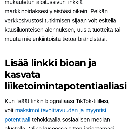
mukautetun aloitussivun linkkiä
markkinoidaksesi yleisöäsi oikein. Pelkän
verkkosivustosi tutkimisen sijaan voit esitellä
kausiluonteisen alennuksen, uusia tuotteita tai
muuta mielenkiintoista tietoa brändistäsi.
Lisää linkki bioan ja
kasvata
liiketoimintapotentiaaliasi
Kun lisäät linkin biografiaasi TikTok-tilillesi,
voit
maksimoi tavoittavuuden ja myyntisi
potentiaali
tehokkaalla sosiaalisen median
alustalla. Olipa kyseessä sitten järjestämäsi