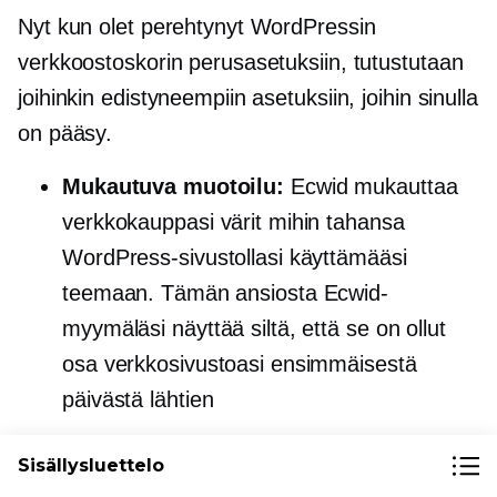
Nyt kun olet perehtynyt WordPressin
verkkoostoskorin perusasetuksiin, tutustutaan
joihinkin edistyneempiin asetuksiin, joihin sinulla
on pääsy.
Mukautuva muotoilu:
Ecwid mukauttaa
verkkokauppasi värit mihin tahansa
WordPress-sivustollasi käyttämääsi
teemaan. Tämän ansiosta Ecwid-
myymäläsi näyttää siltä, ​​että se on ollut
osa verkkosivustoasi ensimmäisestä
päivästä lähtien
Yksi
kirjautuminen
: Integroiva single
Sisällysluettelo
kirjautuminen
tarkoittaa, että asiakkaidesi