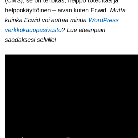
(CMS); se on tehokas, helppo toteuttaa ja
helppokäyttöinen – aivan kuten Ecwid.
Mutta
kuinka Ecwid voi auttaa minua
WordPress
verkkokauppasivusto
? Lue eteenpäin
saadaksesi selville!