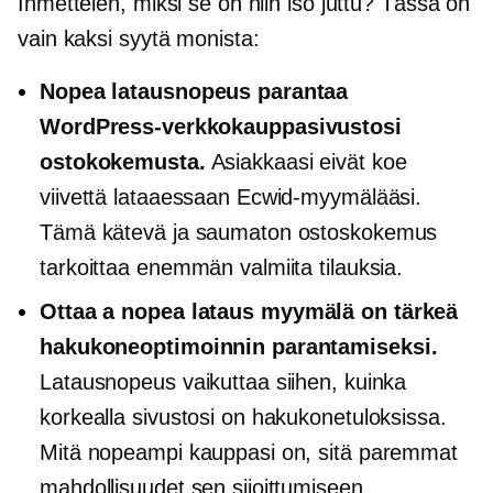
Ihmettelen, miksi se on niin iso juttu? Tässä on
vain kaksi syytä monista:
Nopea latausnopeus parantaa
WordPress-verkkokauppasivustosi
ostokokemusta.
Asiakkaasi eivät koe
viivettä lataaessaan Ecwid-myymälääsi.
Tämä kätevä ja saumaton ostoskokemus
tarkoittaa enemmän valmiita tilauksia.
Ottaa a
nopea lataus
myymälä on tärkeä
hakukoneoptimoinnin parantamiseksi.
Latausnopeus vaikuttaa siihen, kuinka
korkealla sivustosi on hakukonetuloksissa.
Mitä nopeampi kauppasi on, sitä paremmat
mahdollisuudet sen sijoittumiseen