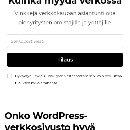
Kuinka myydä verkossa
Vinkkejä
verkkokaupan
asiantuntijoita
pienyritysten omistajille ja yrittäjille.
Tilaus
Hyväksyn Ecwid-uutiskirjeen vastaanottamisen. Voin peruuttaa
tilauksen milloin tahansa.
Onko WordPress-
verkkosivusto hyvä