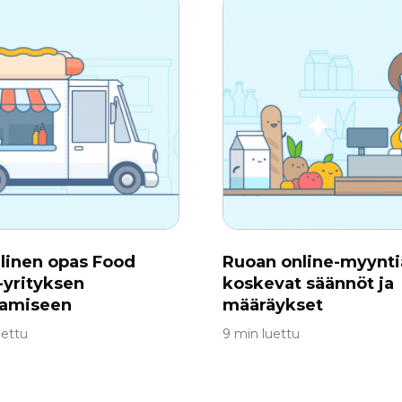
linen opas Food
Ruoan online-myynti
-yrityksen
koskevat säännöt ja
tamiseen
määräykset
uettu
9 min luettu