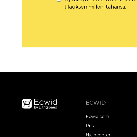
tilauksen milloin tahansa.
ECWID
Ecwid.com
Pris
Hjälpcenter