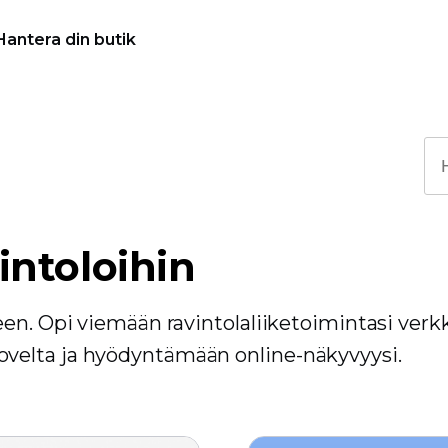
Hantera din butik
ntoloihin
en. Opi viemään ravintolaliiketoimintasi verk
velta ja hyödyntämään online-näkyvyysi.