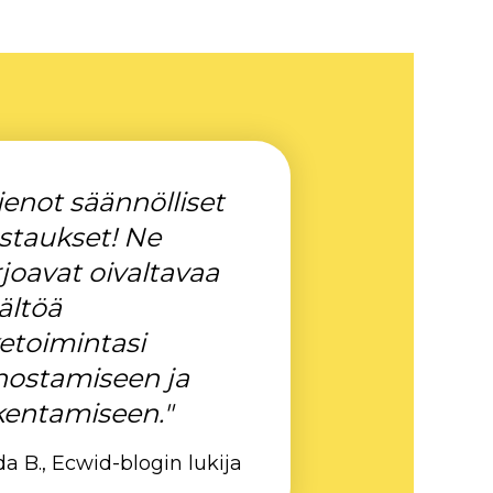
ienot säännölliset
staukset! Ne
rjoavat oivaltavaa
ältöä
ketoimintasi
hostamiseen ja
kentamiseen."
da B., Ecwid-blogin lukija