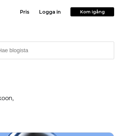
Pris
Logga in
Kom igång
koon,