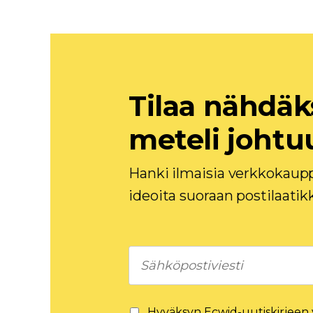
Tilaa nähdäk
meteli johtu
Hanki ilmaisia ​​verkkokaupp
ideoita suoraan postilaatik
Hyväksyn Ecwid-uutiskirjeen 