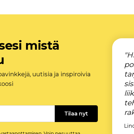
sesi mistä
"H
u
po
ta
avinkkejä, uutisia ja inspiroivia
sis
koosi
lii
te
ra
Tilaa nyt
Lin
vastaanottamisen. Voin peruuttaa