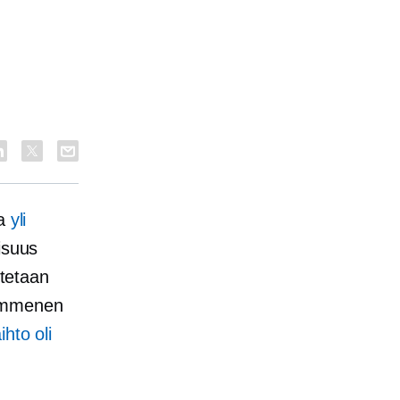
sa
yli
isuus
tetaan
kymmenen
ihto oli