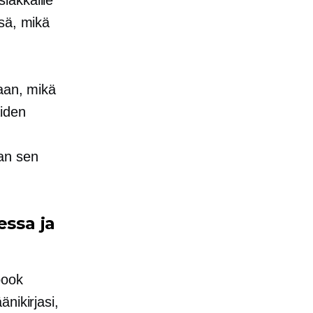
iakkaille
sä, mikä
aan, mikä
aiden
an sen
essa ja
book
nikirjasi,