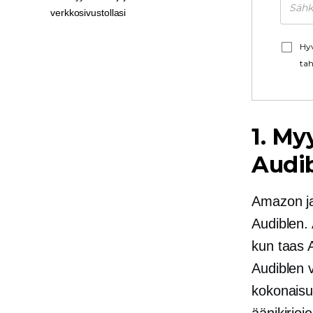
verkkosivustollasi
Hyv
tah
1. My
Audib
Amazon 
Audiblen. 
kun taas 
Audiblen v
kokonaisu