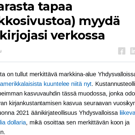
arasta tapaa
rkkosivustoa) myydä
kirjojasi verkossa
u
sta on tullut merkittävä markkina-alue Yhdysvallois
amerikkalaisista kuuntelee niitä nyt
. Kustannusteoll
peimman kasvuvauhdin tässä muodossa, jonka odo
van kirjankustantamisen kasvua seuraavan vuosi
uonna 2021 äänikirjateollisuus Yhdysvalloissa
liikeva
ia dollaria
, mikä osoittaa sen merkittävän koon ja
in.