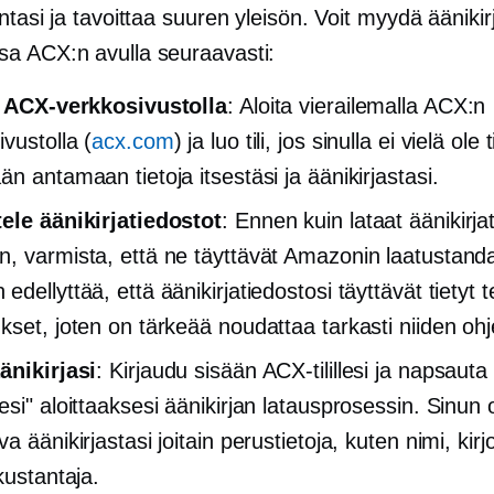
ntasi ja tavoittaa suuren yleisön. Voit myydä äänikirj
a ACX:n avulla seuraavasti:
i ACX-verkkosivustolla
: Aloita vierailemalla ACX:n
vustolla (
acx.com
) ja luo tili, jos sinulla ei vielä ole 
n antamaan tietoja itsestäsi ja äänikirjastasi.
ele äänikirjatiedostot
: Ennen kuin lataat äänikirja
, varmista, että ne täyttävät Amazonin laatustanda
dellyttää, että äänikirjatiedostosi täyttävät tietyt t
kset, joten on tärkeää noudattaa tarkasti niiden ohj
änikirjasi
: Kirjaudu sisään ACX-tilillesi ja napsauta
esi" aloittaaksesi äänikirjan latausprosessin. Sinun 
a äänikirjastasi joitain perustietoja, kuten nimi, kirjo
kustantaja.