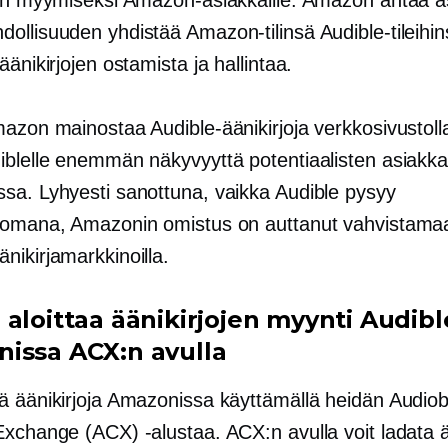
jen myymiseksi Amazon-asiakkaille. Amazon antaa as
ollisuuden yhdistää Amazon-tilinsä Audible-tileihin
äänikirjojen ostamista ja hallintaa.
mazon mainostaa Audible-äänikirjoja verkkosivustoll
iblelle enemmän näkyvyyttä potentiaalisten asiakk
sa. Lyhyesti sanottuna, vaikka Audible pysyy
tomana, Amazonin omistus on auttanut vahvistama
nikirjamarkkinoilla.
aloittaa äänikirjojen myynti Audibl
issa ACX:n avulla
ä äänikirjoja Amazonissa käyttämällä heidän Audio
xchange (ACX) -alustaa. ACX:n avulla voit ladata ää