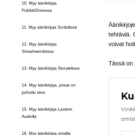
10. Myy äänikirjoja
PublishDrivessa
Äänikirjoj
11. Myy äänikirjoja Scribdissä
tehtäviä. O
voivat hoi
12. Myy äänikirjoja
Smashwordsissa
Tässä on j
13. Myy äänikirjoja Storytelissa
14. Myy äänikirjoja, joissa on
puhuttu alue
Ku
Vink
15. Myy äänikirjoja Lantern
Audiolla
omista
16. Myy äänikirjoja omalla