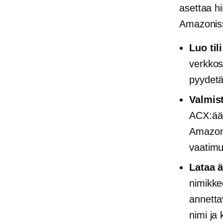
asettaa hi
Amazoniss
Luo til
verkkosi
pyydetää
Valmist
ACX:ään
Amazon e
vaatimu
Lataa ä
nimikke
annettav
nimi ja 