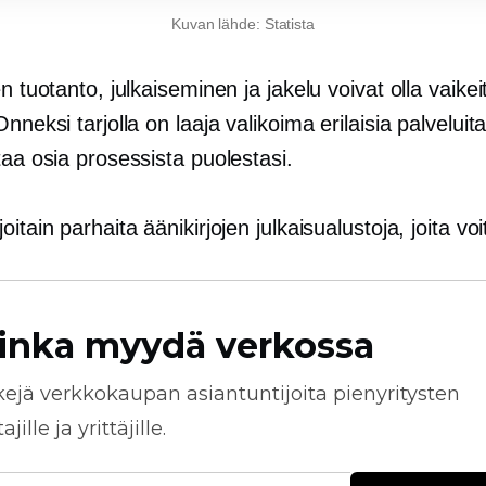
Kuvan lähde: Statista
en tuotanto, julkaiseminen ja jakelu voivat olla vaikei
nneksi tarjolla on laaja valikoima erilaisia ​​palveluita
taa osia prosessista puolestasi.
oitain parhaita äänikirjojen julkaisualustoja, joita voi
inka myydä verkossa
kejä
verkkokaupan
asiantuntijoita pienyritysten
jille ja yrittäjille.