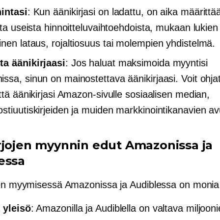
intasi
: Kun äänikirjasi on ladattu, on aika määrittää
lita useista hinnoitteluvaihtoehdoista, mukaan lukien
inen lataus,
rojaltiosuus tai molempien yhdistelmä.
a äänikirjaasi
: Jos haluat maksimoida myyntisi
ssa, sinun on mainostettava äänikirjaasi. Voit ohja
että äänikirjasi Amazon-sivulle sosiaalisen median,
stiuutiskirjeiden ja muiden markkinointikanavien avu
rjojen myynnin edut Amazonissa ja
essa
jen myymisessä Amazonissa ja Audiblessa on monia 
 yleisö
: Amazonilla ja Audiblella on valtava miljoon