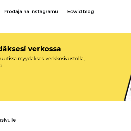
Prodaja na Instagramu
Ecwid blog
däksesi verkossa
tissa myydäksesi verkkosivustolla,
a.
usivulle