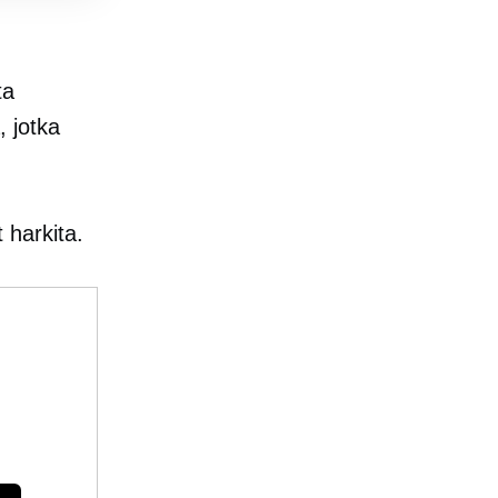
ta
, jotka
t harkita.