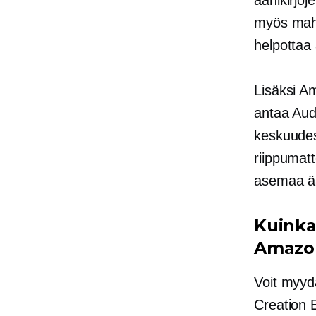
äänikirjo
myös mahd
helpottaa 
Lisäksi A
antaa Aud
keskuudes
riippumat
asemaa ää
Kuinka 
Amazon
Voit myyd
Creation E