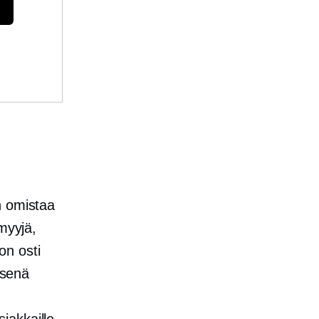
n omistaa
myyjä,
n osti
isenä