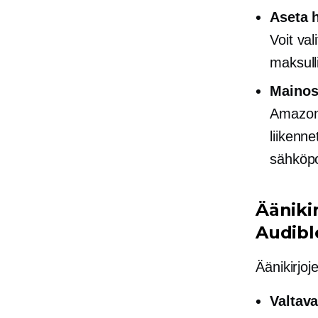
Aseta h
Voit va
maksull
Mainost
Amazoni
liikenn
sähköpo
Ääniki
Audibl
Äänikirjo
Valtava