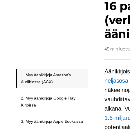
16 p
(ve
ääni
45 min luett
Äänikirjoi
1. Myy äänikirjoja Amazon's
neljäsosa 
Audiblessa (ACX)
näkee no
2. Myy äänikirjoja Google Play
vauhditta
Kirjoissa
aikana. V
1.6 miljard
3. Myy äänikirjoja Apple Booksissa
potentiaal