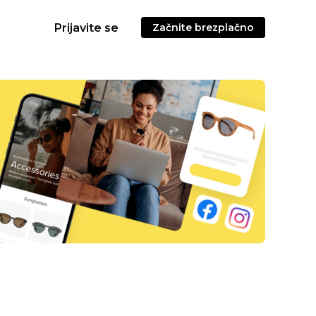
Prijavite se
Začnite brezplačno