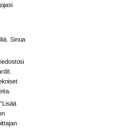
ojasi
tiliä. Sinua
tiedostosi
rdit.
ekniset
eita.
 "Lisää
on
ittajan