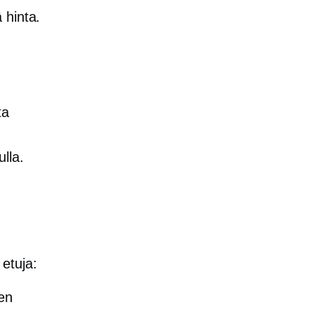
 hinta.
ta
lla.
etuja:
ien