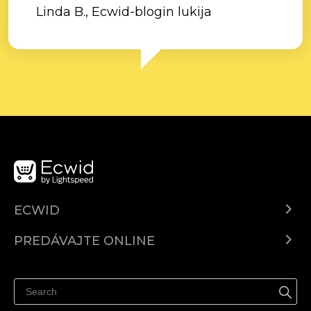
Linda B., Ecwid-blogin lukija
ECWID
Ecwid.com
PREDÁVAJTE ONLINE
Cenník
Predaj všade
Centrum pomoci
Predávajte na Facebook
Predávať na Instagram