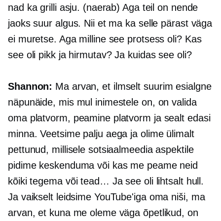
nad ka grilli asju. (naerab) Aga teil on nende
jaoks suur algus. Nii et ma ka selle pärast väga
ei muretse. Aga milline see protsess oli? Kas
see oli pikk ja hirmutav? Ja kuidas see oli?
Shannon:
Ma arvan, et ilmselt suurim esialgne
näpunäide, mis mul inimestele on, on valida
oma platvorm, peamine platvorm ja sealt edasi
minna. Veetsime palju aega ja olime ülimalt
pettunud, millisele sotsiaalmeedia aspektile
pidime keskenduma või kas me peame neid
kõiki tegema või tead… Ja see oli lihtsalt hull.
Ja vaikselt leidsime YouTube'iga oma niši, ma
arvan, et kuna me oleme väga õpetlikud, on