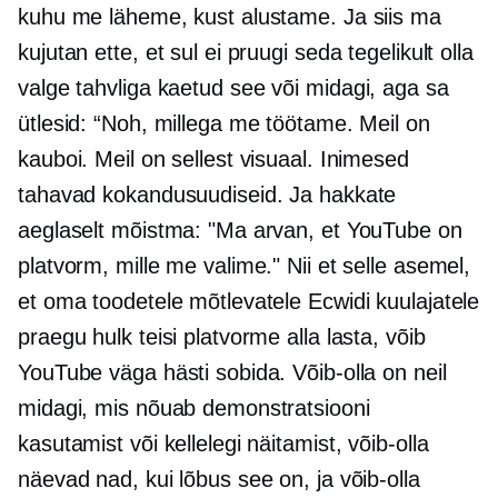
kuhu me läheme, kust alustame. Ja siis ma
kujutan ette, et sul ei pruugi seda tegelikult olla
valge tahvliga kaetud
see või midagi, aga sa
ütlesid: “Noh, millega me töötame. Meil on
kauboi. Meil on sellest visuaal. Inimesed
tahavad kokandusuudiseid. Ja hakkate
aeglaselt mõistma: "Ma arvan, et YouTube on
platvorm, mille me valime." Nii et selle asemel,
et oma toodetele mõtlevatele Ecwidi kuulajatele
praegu hulk teisi platvorme alla lasta, võib
YouTube väga hästi sobida. Võib-olla on neil
midagi, mis nõuab demonstratsiooni
kasutamist või kellelegi näitamist, võib-olla
näevad nad, kui lõbus see on, ja võib-olla