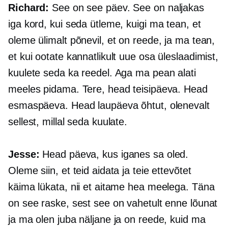
Richard:
See on see päev. See on naljakas
iga kord, kui seda ütleme, kuigi ma tean, et
oleme ülimalt põnevil, et on reede, ja ma tean,
et kui ootate kannatlikult uue osa üleslaadimist,
kuulete seda ka reedel. Aga ma pean alati
meeles pidama. Tere, head teisipäeva. Head
esmaspäeva. Head laupäeva õhtut, olenevalt
sellest, millal seda kuulate.
Jesse:
Head päeva, kus iganes sa oled.
Oleme siin, et teid aidata ja teie ettevõtet
käima lükata, nii et aitame hea meelega. Täna
on see raske, sest see on vahetult enne lõunat
ja ma olen juba näljane ja on reede, kuid ma