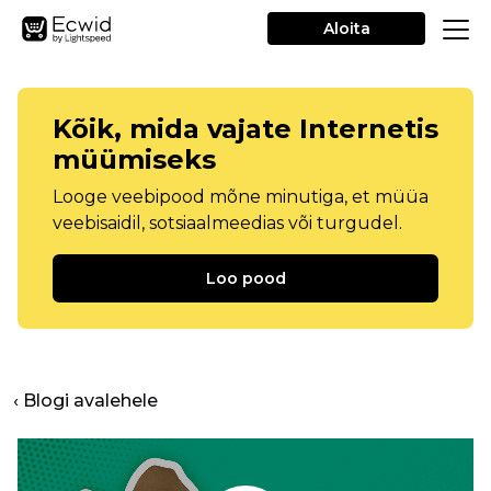
Aloita
Kõik, mida vajate Internetis
müümiseks
Looge veebipood mõne minutiga, et müüa
veebisaidil, sotsiaalmeedias või turgudel.
Loo pood
‹ Blogi avalehele