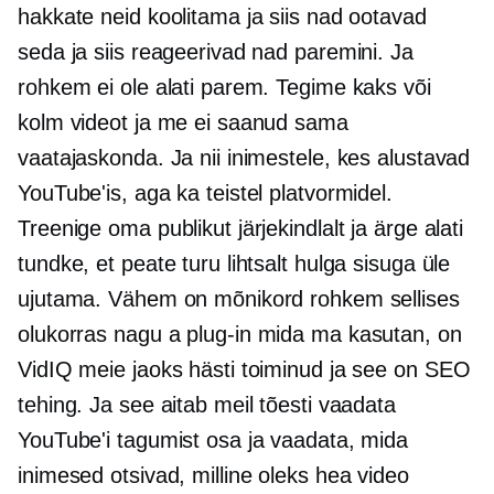
hakkate neid koolitama ja siis nad ootavad
seda ja siis reageerivad nad paremini. Ja
rohkem ei ole alati parem. Tegime kaks või
kolm videot ja me ei saanud sama
vaatajaskonda. Ja nii inimestele, kes alustavad
YouTube'is, aga ka teistel platvormidel.
Treenige oma publikut järjekindlalt ja ärge alati
tundke, et peate turu lihtsalt hulga sisuga üle
ujutama. Vähem on mõnikord rohkem sellises
olukorras nagu a
plug-in
mida ma kasutan, on
VidIQ meie jaoks hästi toiminud ja see on SEO
tehing. Ja see aitab meil tõesti vaadata
YouTube'i tagumist osa ja vaadata, mida
inimesed otsivad, milline oleks hea video