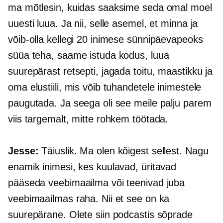
ma mõtlesin, kuidas saaksime seda omal moel
uuesti luua. Ja nii, selle asemel, et minna ja
võib-olla kellegi 20 inimese sünnipäevapeoks
süüa teha, saame istuda kodus, luua
suurepärast retsepti, jagada toitu, maastikku ja
oma elustiili, mis võib tuhandetele inimestele
paugutada. Ja seega oli see meile palju parem
viis targemalt, mitte rohkem töötada.
Jesse:
Täiuslik. Ma olen kõigest sellest. Nagu
enamik inimesi, kes kuulavad, üritavad
pääseda veebimaailma või teenivad juba
veebimaailmas raha. Nii et see on ka
suurepärane. Olete siin podcastis sõprade