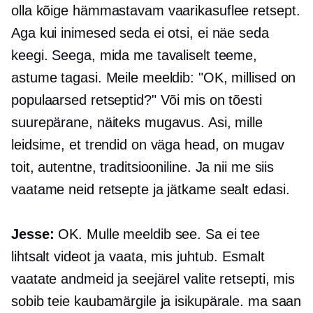
olla kõige hämmastavam vaarikasuflee retsept.
Aga kui inimesed seda ei otsi, ei näe seda
keegi. Seega, mida me tavaliselt teeme,
astume tagasi. Meile meeldib: "OK, millised on
populaarsed retseptid?" Või mis on tõesti
suurepärane, näiteks mugavus. Asi, mille
leidsime, et trendid on väga head, on mugav
toit, autentne, traditsiooniline. Ja nii me siis
vaatame neid retsepte ja jätkame sealt edasi.
Jesse:
OK. Mulle meeldib see. Sa ei tee
lihtsalt videot ja vaata, mis juhtub. Esmalt
vaatate andmeid ja seejärel valite retsepti, mis
sobib teie kaubamärgile ja isikupärale. ma saan