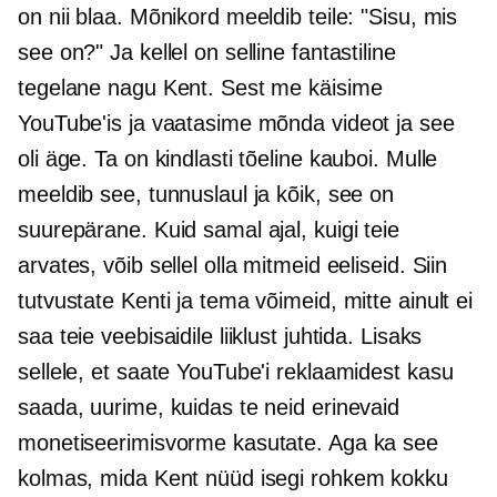
on nii blaa. Mõnikord meeldib teile: "Sisu, mis
see on?" Ja kellel on selline fantastiline
tegelane nagu Kent. Sest me käisime
YouTube'is ja vaatasime mõnda videot ja see
oli äge. Ta on kindlasti tõeline kauboi. Mulle
meeldib see, tunnuslaul ja kõik, see on
suurepärane. Kuid samal ajal, kuigi teie
arvates, võib sellel olla mitmeid eeliseid. Siin
tutvustate Kenti ja tema võimeid, mitte ainult ei
saa teie veebisaidile liiklust juhtida. Lisaks
sellele, et saate YouTube'i reklaamidest kasu
saada, uurime, kuidas te neid erinevaid
monetiseerimisvorme kasutate. Aga ka see
kolmas, mida Kent nüüd isegi rohkem kokku