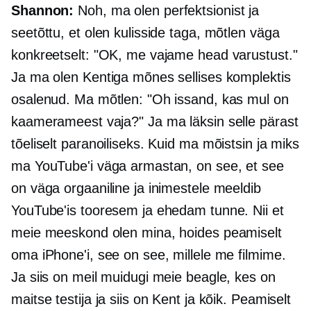
Shannon:
Noh, ma olen perfektsionist ja
seetõttu, et olen kulisside taga, mõtlen väga
konkreetselt: "OK, me vajame head varustust."
Ja ma olen Kentiga mõnes sellises komplektis
osalenud. Ma mõtlen: "Oh issand, kas mul on
kaamerameest vaja?" Ja ma läksin selle pärast
tõeliselt paranoiliseks. Kuid ma mõistsin ja miks
ma YouTube'i väga armastan, on see, et see
on väga orgaaniline ja inimestele meeldib
YouTube'is tooresem ja ehedam tunne. Nii et
meie meeskond olen mina, hoides peamiselt
oma iPhone'i, see on see, millele me filmime.
Ja siis on meil muidugi meie beagle, kes on
maitse testija ja siis on Kent ja kõik. Peamiselt