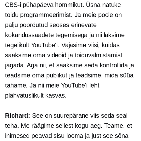
CBS-i pühapäeva hommikut. Üsna natuke
toidu programmeerimist. Ja meie poole on
palju pöördutud seoses erinevate
kokandussaadete tegemisega ja nii läksime
tegelikult YouTube'i. Vajasime viisi, kuidas
saaksime oma videoid ja toiduvalmistamist
jagada. Aga nii, et saaksime seda kontrollida ja
teadsime oma publikut ja teadsime, mida süüa
tahame. Ja nii meie YouTube'i leht
plahvatuslikult kasvas.
Richard:
See on suurepärane viis seda seal
teha. Me räägime sellest kogu aeg. Teame, et
inimesed peavad sisu looma ja just see sõna