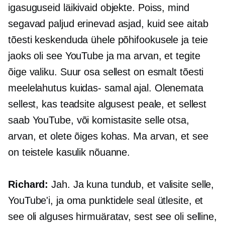
igasuguseid läikivaid objekte. Poiss, mind
segavad paljud erinevad asjad, kuid see aitab
tõesti keskenduda ühele põhifookusele ja teie
jaoks oli see YouTube ja ma arvan, et tegite
õige valiku. Suur osa sellest on esmalt tõesti
meelelahutus
kuidas-
samal ajal. Olenemata
sellest, kas teadsite algusest peale, et sellest
saab YouTube, või komistasite selle otsa,
arvan, et olete õiges kohas. Ma arvan, et see
on teistele kasulik nõuanne.
Richard:
Jah. Ja kuna tundub, et valisite selle,
YouTube'i, ja oma punktidele seal ütlesite, et
see oli alguses hirmuäratav, sest see oli selline,