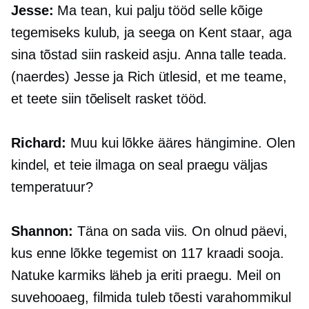
Jesse:
Ma tean, kui palju tööd selle kõige
tegemiseks kulub, ja seega on Kent staar, aga
sina tõstad siin raskeid asju. Anna talle teada.
(naerdes) Jesse ja Rich ütlesid, et me teame,
et teete siin tõeliselt rasket tööd.
Richard:
Muu kui lõkke ääres hängimine. Olen
kindel, et teie ilmaga on seal praegu väljas
temperatuur?
Shannon:
Täna on sada viis. On olnud päevi,
kus enne lõkke tegemist on 117 kraadi sooja.
Natuke karmiks läheb ja eriti praegu. Meil on
suvehooaeg, filmida tuleb tõesti varahommikul