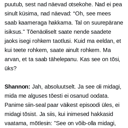
puutub, sest nad näevad otsekohe. Nad ei pea
sinult küsima, nad näevad: “Oh, see mees
saab kaameraga hakkama. Tal on suurepärane
isiksus." Tõenäoliselt saate nende saadete
jaoks isegi rohkem taotlusi. Kuid ma eeldan, et
kui teete rohkem, saate ainult rohkem. Ma
arvan, et ta saab tähelepanu. Kas see on tõsi,
üks?
Shannon:
Jah, absoluutselt. Ja see oli midagi,
mida me alguses tõesti ei osanud oodata.
Panime siin-seal paar väikest episoodi üles, ei
midagi tõsist. Ja siis, kui inimesed hakkasid
vaatama, mõtlesin: "See on võib-olla midagi,