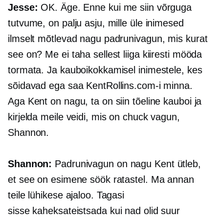
Jesse:
OK. Äge. Enne kui me siin võrguga
tutvume, on palju asju, mille üle inimesed
ilmselt mõtlevad nagu padrunivagun, mis kurat
see on? Me ei taha sellest liiga kiiresti mööda
tormata. Ja kauboikokkamisel inimestele, kes
sõidavad ega saa KentRollins.com-i minna.
Aga Kent on nagu, ta on siin tõeline kauboi ja
kirjelda meile veidi, mis on chuck vagun,
Shannon.
Shannon:
Padrunivagun on nagu Kent ütleb,
et see on esimene söök ratastel. Ma annan
teile lühikese ajaloo. Tagasi
sisse
kaheksateistsada
kui nad olid suur