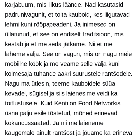
karjabuum, mis liikus läände. Nad kasutasid
padrunivagunit, et toita kauboid, kes liigutavad
lehmi kuni rööpapeadeni. Ja inimesed on
üllatunud, et see on endiselt traditsioon, mis
kestab ja et me seda jätkame. Nii et me
läheme välja. See on vagun, mis on nagu meie
mobiilne köök ja me veame selle välja kuni
kolmesaja tuhande aakri suurustele rantšodele.
Nagu ma ütlesin, teeme kauboidele süüa
kevadel, sügisel ja siis laienesime veidi ka
toitlustusele. Kuid Kenti on Food Networkis
üsna palju esile tõstetud, mõned erinevad
kokandussaated. Ja nii me laieneme
kaugemale ainult rantšost ja jõuame ka erineva