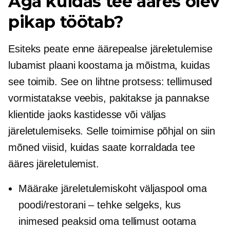
Aga kuidas tee ääres olev
pikap töötab?
Esiteks peate enne äärepealse järeletulemise
lubamist plaani koostama ja mõistma, kuidas
see toimib. See on lihtne protsess: tellimused
vormistatakse veebis, pakitakse ja pannakse
klientide jaoks kastidesse või väljas
järeletulemiseks. Selle toimimise põhjal on siin
mõned viisid, kuidas saate korraldada tee
ääres järeletulemist.
Määrake järeletulemiskoht väljaspool oma
poodi/restorani – tehke selgeks, kus
inimesed peaksid oma tellimust ootama