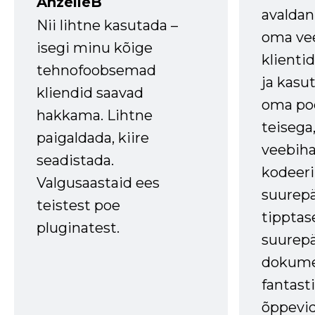
AnzelleB
avaldan
Nii lihtne kasutada –
oma vee
isegi minu kõige
klienti
tehnofoobsemad
ja kasu
kliendid saavad
oma poe
hakkama. Lihtne
teisega,
paigaldada, kiire
veebihal
seadistada.
kodeer
Valgusaastaid ees
suurep
teistest poe
tipptas
pluginatest.
suurep
dokume
fantasti
õppevid