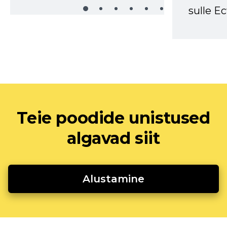
sulle Ec
Teie poodide unistused
algavad siit
Alustamine