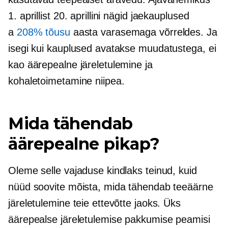
1. aprillist 20. aprillini nägid jaekauplused
a
208% tõusu
aasta varasemaga võrreldes. Ja
isegi kui kauplused avatakse muudatustega, ei
kao äärepealne järeletulemine ja
kohaletoimetamine niipea.
Mida tähendab
äärepealne pikap?
Oleme selle vajaduse kindlaks teinud, kuid
nüüd soovite mõista, mida tähendab teeäärne
järeletulemine teie ettevõtte jaoks. Üks
äärepealse järeletulemise pakkumise peamisi