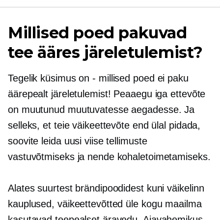
Millised poed pakuvad
tee ääres järeletulemist?
Tegelik küsimus on
-
millised poed ei paku
äärepealt järeletulemist! Peaaegu iga ettevõte
on muutunud muutuvatesse aegadesse. Ja
selleks, et teie väikeettevõte end ülal pidada,
soovite leida uusi viise tellimuste
vastuvõtmiseks ja nende kohaletoimetamiseks.
Alates suurtest brändipoodidest kuni
väikelinn
kauplused, väikeettevõtted üle kogu maailma
kasutavad teepealset äravedu. Ajavahemikus