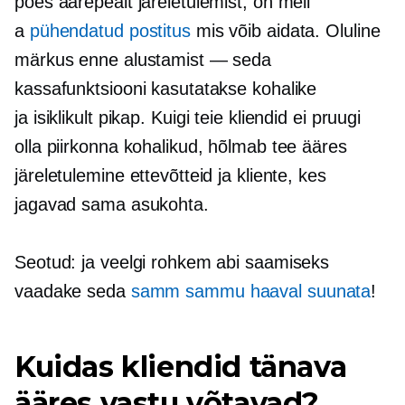
poes äärepealt järeletulemist, on meil
a
pühendatud postitus
mis võib aidata. Oluline
märkus enne alustamist — seda
kassafunktsiooni kasutatakse kohalike
ja
isiklikult
pikap. Kuigi teie kliendid ei pruugi
olla piirkonna kohalikud, hõlmab tee ääres
järeletulemine ettevõtteid ja kliente, kes
jagavad sama asukohta.
Seotud: ja veelgi rohkem abi saamiseks
vaadake seda
samm sammu haaval
suunata
!
Kuidas kliendid tänava
ääres vastu võtavad?