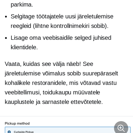
parkima.
Selgitage töötajatele uusi järeletulemise
reegleid (lihtne kontrollnimekiri sobib).
Lisage oma veebisaidile selged juhised
klientidele.
Vaata, kuidas see välja näeb! See
järeletulemise võimalus sobib suurepäraselt
kohalikele restoranidele, mis võtavad vastu
veebitellimusi, toidukaupu müüvatele
kauplustele ja sarnastele ettevõtetele.