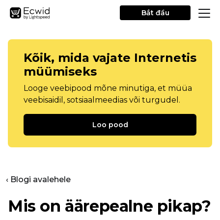
Bắt đầu
Kõik, mida vajate Internetis
müümiseks
Looge veebipood mõne minutiga, et müüa
veebisaidil, sotsiaalmeedias või turgudel.
Loo pood
‹ Blogi avalehele
Mis on äärepealne pikap?