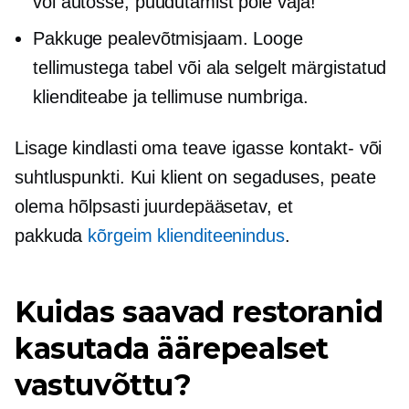
või autosse, puudutamist pole vaja!
Pakkuge pealevõtmisjaam. Looge
tellimustega tabel või ala selgelt märgistatud
klienditeabe ja tellimuse numbriga.
Lisage kindlasti oma teave igasse kontakt- või
suhtluspunkti. Kui klient on segaduses, peate
olema hõlpsasti juurdepääsetav, et
pakkuda
kõrgeim klienditeenindus
.
Kuidas saavad restoranid
kasutada äärepealset
vastuvõttu?