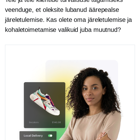
veenduge, et oleksite lubanud äärepealse
järeletulemise. Kas olete oma järeletulemise ja
kohaletoimetamise valikuid juba muutnud?