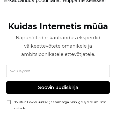
E-kaubandus
poodi täna. Hüppame sellesse!
Kuidas Internetis müüa
Näpunäited
e-kaubandus
eksperdid
väikeettevõtete omanikele ja
ambitsioonikatele ettevõtjatele.
Soovin uudiskirja
Nõustun Ecwidi uudiskirja saamisega. Võin igal ajal tellimusest
loobuda.