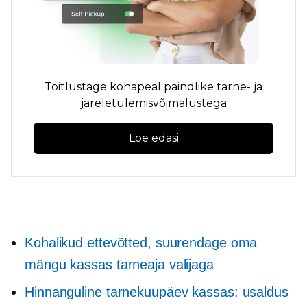
Toitlustage kohapeal paindlike tarne- ja
järeletulemisvõimalustega
Loe edasi
Kohalikud ettevõtted, suurendage oma
mängu kassas tarneaja valijaga
Hinnanguline tarnekuupäev kassas: usaldus