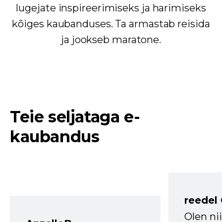
lugejate inspireerimiseks ja harimiseks
kõiges kaubanduses. Ta armastab reisida
ja jookseb maratone.
Teie seljataga e-
kaubandus
reedel
Olen ni