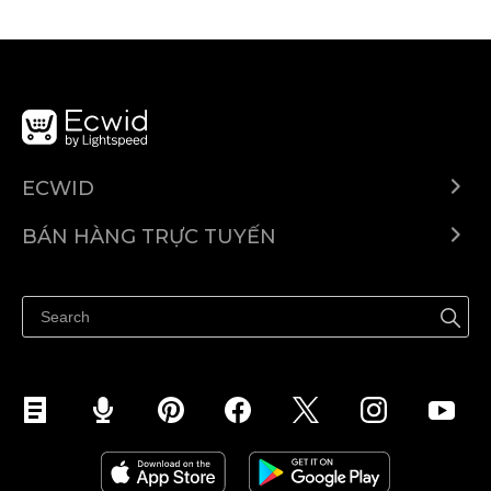
ECWID
Ecwid.com
BÁN HÀNG TRỰC TUYẾN
Trung tâm trợ giúp
Bán ở bất cứ đâu
Quảng bá ở bất cứ đâu
Kiểm soát mọi thứ