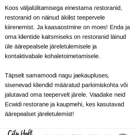
Koos väljalülitamisega
einestama
restoranid,
restoranid on näinud äkilist teepervele
kiirenemist. Ja kaasaostmine on moes! Enda ja
oma klientide kaitsmiseks on restoranid läinud
üle äärepealsele järeletulemisele ja
kontaktivabale kohaletoimetamisele.
Täpselt samamoodi nagu jaekaupluses,
sisenevad kliendid määratud parkimiskohta või
jalutavad oma teepervelt järele. Vaadake neid
Ecwidi restorane ja kaupmehi, kes kasutavad
äärepealset järeletulemist!