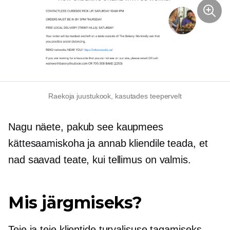
Raekoja juustukook, kasutades teepervelt
Nagu näete, pakub see kaupmees
kättesaamiskoha ja annab kliendile teada, et
nad saavad teate, kui tellimus on valmis.
Mis järgmiseks?
Teie ja teie klientide turvalisuse tagamiseks