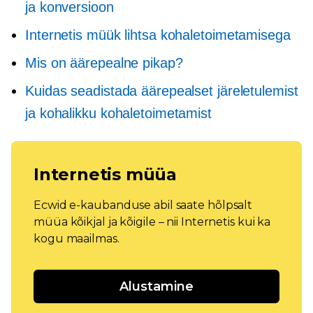
ja konversioon
Internetis müük lihtsa kohaletoimetamisega
Mis on äärepealne pikap?
Kuidas seadistada äärepealset järeletulemist
ja kohalikku kohaletoimetamist
Internetis müüa
Ecwid e-kaubanduse abil saate hõlpsalt
müüa kõikjal ja kõigile – nii Internetis kui ka
kogu maailmas.
Alustamine