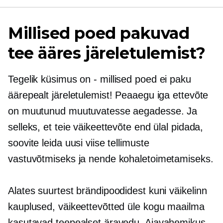
Millised poed pakuvad
tee ääres järeletulemist?
Tegelik küsimus on
-
millised poed ei paku
äärepealt järeletulemist! Peaaegu iga ettevõte
on muutunud muutuvatesse aegadesse. Ja
selleks, et teie väikeettevõte end ülal pidada,
soovite leida uusi viise tellimuste
vastuvõtmiseks ja nende kohaletoimetamiseks.
Alates suurtest brändipoodidest kuni
väikelinn
kauplused, väikeettevõtted üle kogu maailma
kasutavad teepealset äravedu. Ajavahemikus