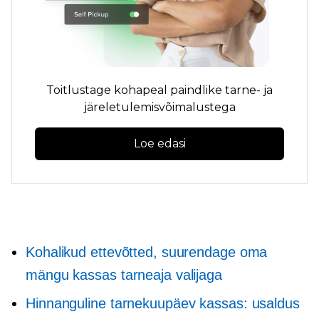
Toitlustage kohapeal paindlike tarne- ja
järeletulemisvõimalustega
Loe edasi
Kohalikud ettevõtted, suurendage oma
mängu kassas tarneaja valijaga
Hinnanguline tarnekuupäev kassas: usaldus