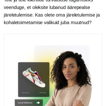
veenduge, et oleksite lubanud äärepealse
järeletulemise. Kas olete oma järeletulemise ja
kohaletoimetamise valikuid juba muutnud?