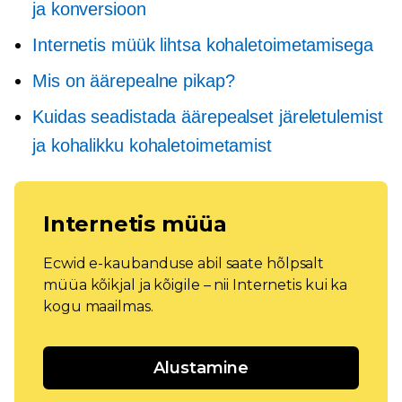
ja konversioon
Internetis müük lihtsa kohaletoimetamisega
Mis on äärepealne pikap?
Kuidas seadistada äärepealset järeletulemist
ja kohalikku kohaletoimetamist
Internetis müüa
Ecwid e-kaubanduse abil saate hõlpsalt
müüa kõikjal ja kõigile – nii Internetis kui ka
kogu maailmas.
Alustamine