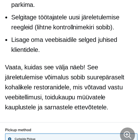
parkima.
Selgitage töötajatele uusi järeletulemise
reegleid (lihtne kontrollnimekiri sobib).
Lisage oma veebisaidile selged juhised
klientidele.
Vaata, kuidas see välja näeb! See
järeletulemise võimalus sobib suurepäraselt
kohalikele restoranidele, mis võtavad vastu
veebitellimusi, toidukaupu müüvatele
kauplustele ja sarnastele ettevõtetele.