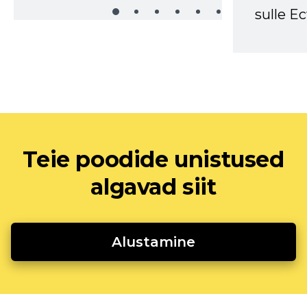
sulle Ec
Teie poodide unistused
algavad siit
Alustamine