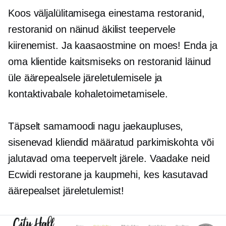
Koos väljalülitamisega
einestama
restoranid,
restoranid on näinud äkilist teepervele
kiirenemist. Ja kaasaostmine on moes! Enda ja
oma klientide kaitsmiseks on restoranid läinud
üle äärepealsele järeletulemisele ja
kontaktivabale kohaletoimetamisele.
Täpselt samamoodi nagu jaekaupluses,
sisenevad kliendid määratud parkimiskohta või
jalutavad oma teepervelt järele. Vaadake neid
Ecwidi restorane ja kaupmehi, kes kasutavad
äärepealset järeletulemist!