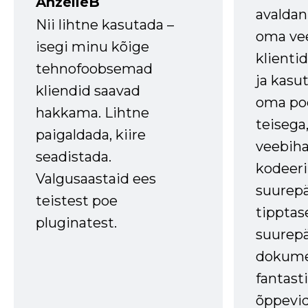
AnzelleB
avaldan
Nii lihtne kasutada –
oma vee
isegi minu kõige
klienti
tehnofoobsemad
ja kasu
kliendid saavad
oma poe
hakkama. Lihtne
teisega,
paigaldada, kiire
veebihal
seadistada.
kodeer
Valgusaastaid ees
suurep
teistest poe
tipptas
pluginatest.
suurep
dokume
fantasti
õppevid