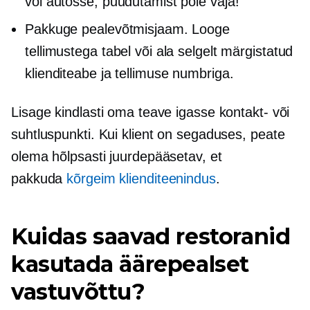
või autosse, puudutamist pole vaja!
Pakkuge pealevõtmisjaam. Looge
tellimustega tabel või ala selgelt märgistatud
klienditeabe ja tellimuse numbriga.
Lisage kindlasti oma teave igasse kontakt- või
suhtluspunkti. Kui klient on segaduses, peate
olema hõlpsasti juurdepääsetav, et
pakkuda
kõrgeim klienditeenindus
.
Kuidas saavad restoranid
kasutada äärepealset
vastuvõttu?