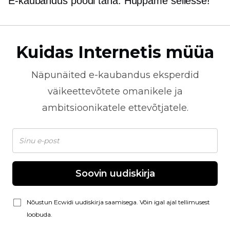
E-kaubandus
poodi täna. Hüppame sellesse!
Kuidas Internetis müüa
Näpunäited
e-kaubandus
eksperdid
väikeettevõtete omanikele ja
ambitsioonikatele ettevõtjatele.
Soovin uudiskirja
Nõustun Ecwidi uudiskirja saamisega. Võin igal ajal tellimusest
loobuda.