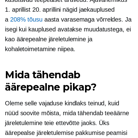
1. aprillist 20. aprillini nägid jaekauplused
a
208% tõusu
aasta varasemaga võrreldes. Ja
isegi kui kauplused avatakse muudatustega, ei
kao äärepealne järeletulemine ja
kohaletoimetamine niipea.
Mida tähendab
äärepealne pikap?
Oleme selle vajaduse kindlaks teinud, kuid
nüüd soovite mõista, mida tähendab teeäärne
järeletulemine teie ettevõtte jaoks. Üks
äärepealse järeletulemise pakkumise peamisi