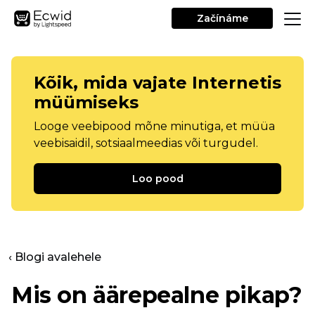
Začínáme
Kõik, mida vajate Internetis
müümiseks
Looge veebipood mõne minutiga, et müüa
veebisaidil, sotsiaalmeedias või turgudel.
Loo pood
‹ Blogi avalehele
Mis on äärepealne pikap?