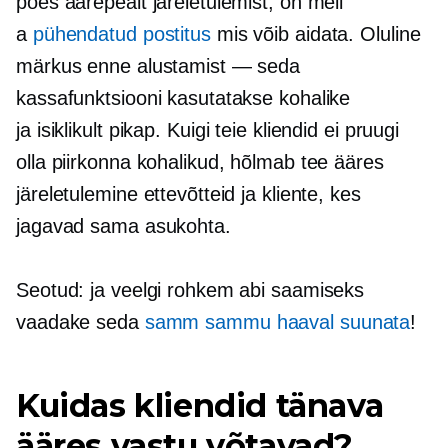
poes äärepealt järeletulemist, on meil
a
pühendatud postitus
mis võib aidata. Oluline
märkus enne alustamist — seda
kassafunktsiooni kasutatakse kohalike
ja
isiklikult
pikap. Kuigi teie kliendid ei pruugi
olla piirkonna kohalikud, hõlmab tee ääres
järeletulemine ettevõtteid ja kliente, kes
jagavad sama asukohta.
Seotud: ja veelgi rohkem abi saamiseks
vaadake seda
samm sammu haaval
suunata
!
Kuidas kliendid tänava
ääres vastu võtavad?