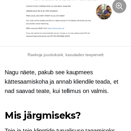
Raekoja juustukook, kasutades teepervelt
Nagu näete, pakub see kaupmees
kättesaamiskoha ja annab kliendile teada, et
nad saavad teate, kui tellimus on valmis.
Mis järgmiseks?
Teie ja teie klientide turvalisuse tagamiseks