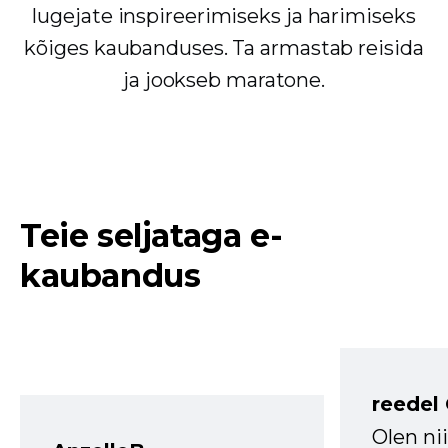
lugejate inspireerimiseks ja harimiseks
kõiges kaubanduses. Ta armastab reisida
ja jookseb maratone.
Teie seljataga e-
kaubandus
reedel
Olen ni