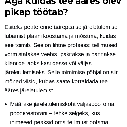
Aga kuidas tee ääres olev
pikap töötab?
Esiteks peate enne äärepealse järeletulemise
lubamist plaani koostama ja mõistma, kuidas
see toimib. See on lihtne protsess: tellimused
vormistatakse veebis, pakitakse ja pannakse
klientide jaoks kastidesse või väljas
järeletulemiseks. Selle toimimise põhjal on siin
mõned viisid, kuidas saate korraldada tee
ääres järeletulemist.
Määrake järeletulemiskoht väljaspool oma
poodi/restorani – tehke selgeks, kus
inimesed peaksid oma tellimust ootama