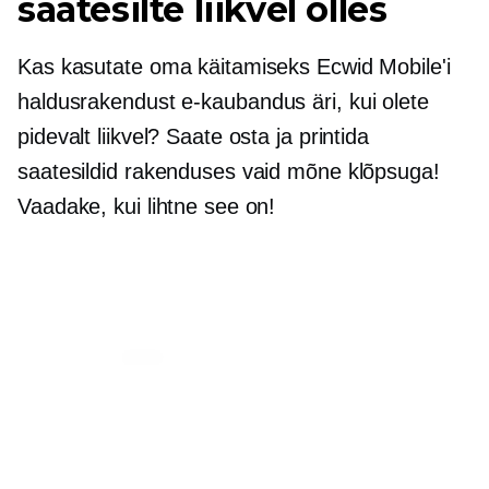
saatesilte liikvel olles
Kas kasutate oma käitamiseks Ecwid Mobile'i
haldusrakendust
e-kaubandus
äri, kui olete
pidevalt liikvel? Saate osta ja printida
saatesildid rakenduses vaid mõne klõpsuga!
Vaadake, kui lihtne see on!