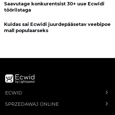
Saavutage konkurentsist 30+ uue Ecwidi
tööriistaga
Kuidas sai Ecwidi juurdepääsetav veebipoe
mall populaarseks
ECWID
Ecwid.com
SPRZEDAWAJ ONLINE
Cena
Sprzedawaj gdziekolwiek
Centrum pomocy