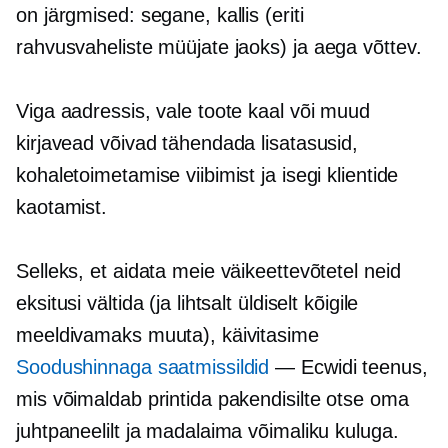
on järgmised: segane, kallis (eriti
rahvusvaheliste müüjate jaoks) ja
aega võttev.
Viga aadressis, vale toote kaal või muud
kirjavead võivad tähendada lisatasusid,
kohaletoimetamise viibimist ja isegi klientide
kaotamist.
Selleks, et aidata meie väikeettevõtetel neid
eksitusi vältida (ja lihtsalt üldiselt kõigile
meeldivamaks muuta), käivitasime
Soodushinnaga saatmissildid
— Ecwidi teenus,
mis võimaldab printida pakendisilte otse oma
juhtpaneelilt ja madalaima võimaliku kuluga.