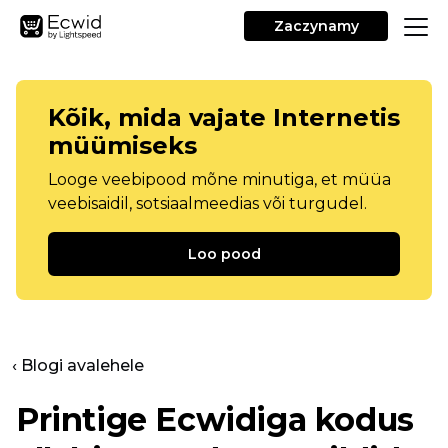
Zaczynamy
Kõik, mida vajate Internetis
müümiseks
Looge veebipood mõne minutiga, et müüa
veebisaidil, sotsiaalmeedias või turgudel.
Loo pood
‹ Blogi avalehele
Printige Ecwidiga kodus