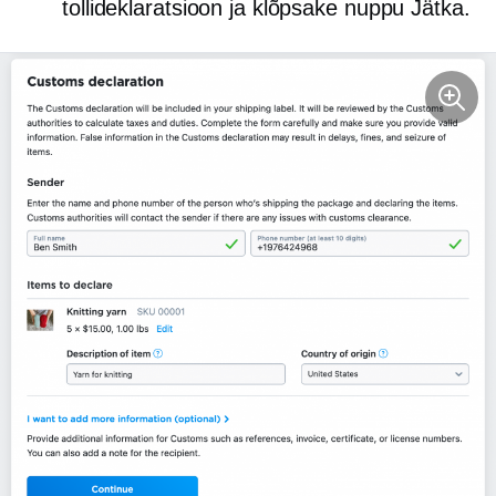
tollideklaratsioon ja klõpsake nuppu Jätka.