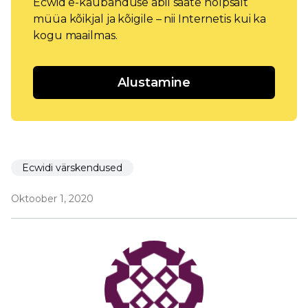
Ecwid e-kaubanduse abil saate hõlpsalt
müüa kõikjal ja kõigile – nii Internetis kui ka
kogu maailmas.
Alustamine
Ecwidi värskendused
Oktoober 1, 2020