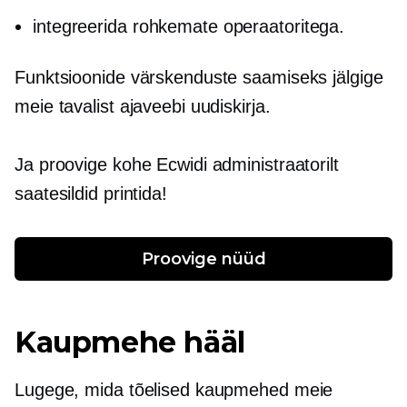
integreerida rohkemate operaatoritega.
Funktsioonide värskenduste saamiseks jälgige
meie tavalist ajaveebi uudiskirja.
Ja proovige kohe Ecwidi administraatorilt
saatesildid printida!
Proovige nüüd
Kaupmehe hääl
Lugege, mida tõelised kaupmehed meie