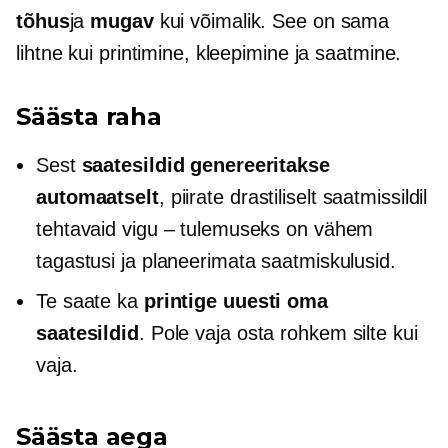
tõhus
ja
mugav
kui võimalik. See on sama
lihtne kui printimine, kleepimine ja saatmine.
Säästa raha
Sest
saatesildid genereeritakse
automaatselt
, piirate drastiliselt saatmissildil
tehtavaid vigu – tulemuseks on vähem
tagastusi ja planeerimata saatmiskulusid.
Te saate ka
printige uuesti oma
saatesildid
. Pole vaja osta rohkem silte kui
vaja.
Säästa aega