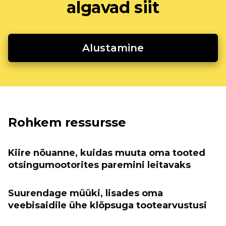
algavad siit
Alustamine
Rohkem ressursse
Kiire nõuanne, kuidas muuta oma tooted
otsingumootorites paremini leitavaks
Suurendage müüki, lisades oma
veebisaidile ühe klõpsuga tootearvustusi