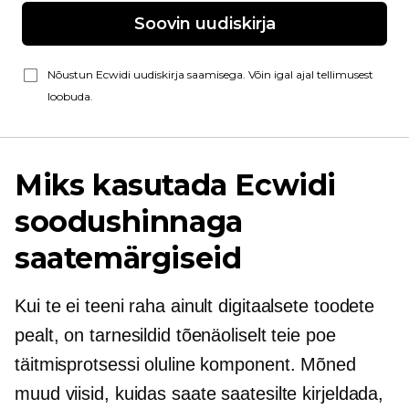
Soovin uudiskirja
Nõustun Ecwidi uudiskirja saamisega. Võin igal ajal tellimusest
loobuda.
Miks kasutada Ecwidi
soodushinnaga
saatemärgiseid
Kui te ei teeni raha ainult digitaalsete toodete
pealt, on tarnesildid tõenäoliselt teie poe
täitmisprotsessi oluline komponent. Mõned
muud viisid, kuidas saate saatesilte kirjeldada,