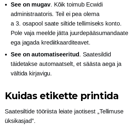
See on mugav
. Kõik toimub Ecwidi
administraatoris. Teil ei pea olema
a
3. osapool
saate siltide tellimiseks konto.
Pole vaja meelde jätta juurdepääsumandaate
ega jagada krediitkaarditeavet.
See on automatiseeritud
. Saatesildid
täidetakse automaatselt, et säästa aega ja
vältida kirjavigu.
Kuidas etikette printida
Saatesiltide tööriista leiate jaotisest „Tellimuse
üksikasjad”.