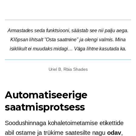
Armastades seda funktsiooni, säästab see nii palju aega.
Klõpsan lihtsalt "Osta saatmine" ja olengi valmis. Mina
isiklikult ei muudaks midagi… Väga lihtne kasutada ka.
Uriel B, Rbia Shades
Automatiseerige
saatmisprotsess
Soodushinnaga kohaletoimetamise etikettide
abil ostame ja trükime saatesilte nagu
odav
,