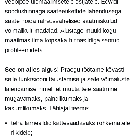
veebipoe ülemaailmsetele ostjatele. Ecwidi
soodushinnaga saateetikettide lahendusega
saate hoida rahvusvahelised saatmiskulud
võimalikult madalad. Alustage müüki kogu
maailmas ilma kopsaka hinnasildiga seotud
probleemideta.
See on alles algus
! Praegu töötame kõvasti
selle funktsiooni täiustamise ja selle võimaluste
laiendamise nimel, et muuta teie saatmine
mugavamaks, paindlikumaks ja
kasumlikumaks. Lähiajal teeme:
teha tarnesildid kättesaadavaks rohkematele
riikidele;