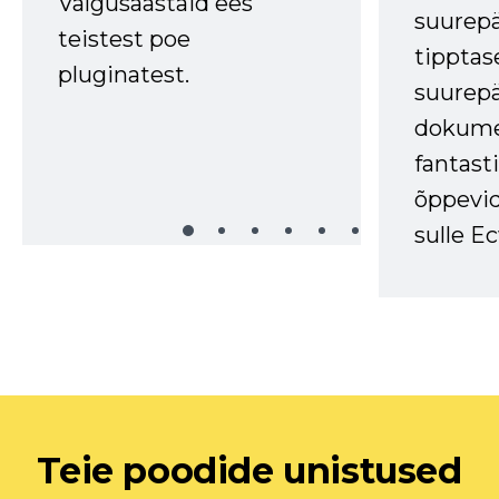
Valgusaastaid ees
suurep
teistest poe
tipptas
pluginatest.
suurep
dokume
fantasti
õppevid
sulle Ec
Teie poodide unistused