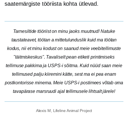
saatemärgiste tööriista kohta ütlevad.
Tarnesiltide tööriist on minu jaoks muutnud! Natuke
taustateavet, töötan a
mittetulunduslik
kuid ma töötan
kodus, nii et minu kodust on saanud meie veebitellimuste
"täitmiskeskus". Tavaliselt pean etiketi printimiseks
tellimuse pakkima ja USPS-i sõitma. Kuid nüüd saan meie
tellimused palju kiiremini kätte, sest ma ei pea enam
postkontorisse minema. Meie USPS-i postimees võtab oma
tavapärase marsruudi ajal tellimusele lihtsalt järele!
Alexis M, Lifeline Animal Project