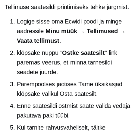
Tellimuse saatesildi printimiseks tehke järgmist.
Logige sisse oma Ecwidi poodi ja minge
aadressile
Minu müük → Tellimused →
Vaata tellimust
.
klõpsake nuppu "
Ostke saatesilt
” link
paremas veerus, et minna tarnesildi
seadete juurde.
Parempoolses jaotises Tarne üksikasjad
klõpsake valikul Osta saatesilt.
Enne saatesildi ostmist saate valida vedaja
pakutava paki tüübi.
Kui tarnite rahvusvaheliselt, täitke