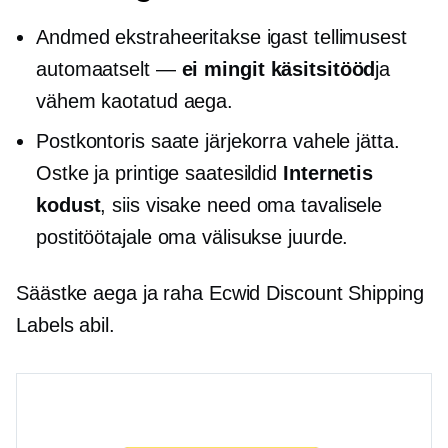
Andmed ekstraheeritakse igast tellimusest
automaatselt —
ei mingit käsitsitööd
ja
vähem kaotatud aega.
Postkontoris saate järjekorra vahele jätta.
Ostke ja printige saatesildid
Internetis
kodust
, siis visake need oma tavalisele
postitöötajale oma välisukse juurde.
Säästke aega ja raha Ecwid Discount Shipping
Labels abil.