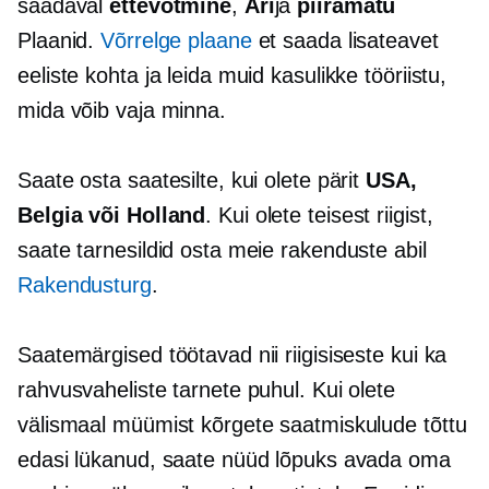
saadaval
ettevõtmine
,
Äri
ja
piiramatu
Plaanid.
Võrrelge plaane
et saada lisateavet
eeliste kohta ja leida muid kasulikke tööriistu,
mida võib vaja minna.
Saate osta saatesilte, kui olete pärit
USA,
Belgia või Holland
. Kui olete teisest riigist,
saate tarnesildid osta meie rakenduste abil
Rakendusturg
.
Saatemärgised töötavad nii riigisiseste kui ka
rahvusvaheliste tarnete puhul. Kui olete
välismaal müümist kõrgete saatmiskulude tõttu
edasi lükanud, saate nüüd lõpuks avada oma