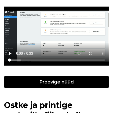
Proovige nüüd
Ostke ja printige