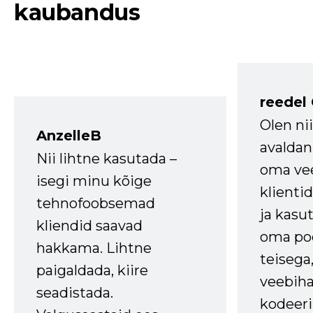
kaubandus
reedel
Olen ni
AnzelleB
avaldan
Nii lihtne kasutada –
oma vee
isegi minu kõige
klienti
tehnofoobsemad
ja kasu
kliendid saavad
oma poe
hakkama. Lihtne
teisega,
paigaldada, kiire
veebihal
seadistada.
kodeer