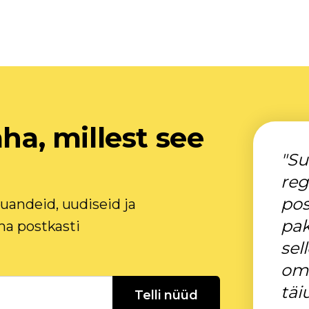
äha, millest see
"Su
reg
pos
uandeid, uudiseid ja
pak
ma postkasti
sel
oma
täi
Telli nüüd