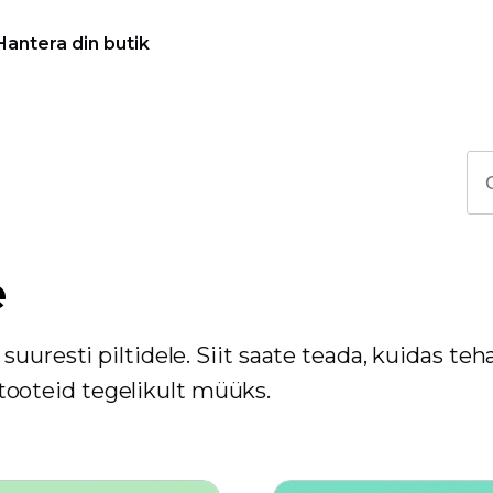
Hantera din butik
e
uuresti piltidele. Siit saate teada, kuidas teh
e tooteid tegelikult müüks.