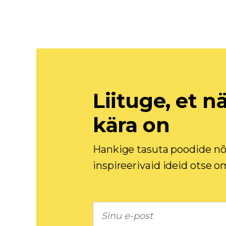
Liituge, et n
kära on
Hankige tasuta poodide nõ
inspireerivaid ideid otse o