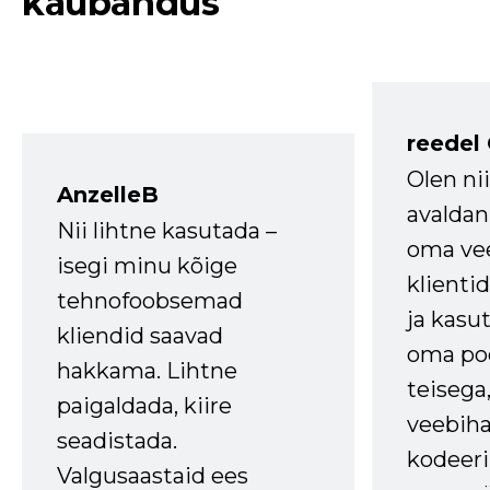
kaubandus
reedel
Olen ni
AnzelleB
avaldan
Nii lihtne kasutada –
oma vee
isegi minu kõige
klienti
tehnofoobsemad
ja kasu
kliendid saavad
oma poe
hakkama. Lihtne
teisega,
paigaldada, kiire
veebihal
seadistada.
kodeer
Valgusaastaid ees