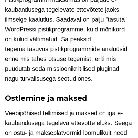
kaubandusega tegelevate ettevõtete jaoks
ilmselge kaalutlus. Saadaval on palju "tasuta"
WordPressi pistikprogramme, kuid mõnikord
on kulud vältimatud. Sa peaksid
tegema
tasuvus
pistikprogrammide analüüsid
enne mis tahes otsuse tegemist, eriti mis
puudutab seda
missioonikriitilised
pluginad
nagu
turvalisusega seotud
ones.
Ostlemine ja maksed
Veebipõhised tellimised ja maksed on iga e-
kaubandusega tegeleva ettevõtte eluks. Seega
on ostu- ja makseplatvormid loomulikult need