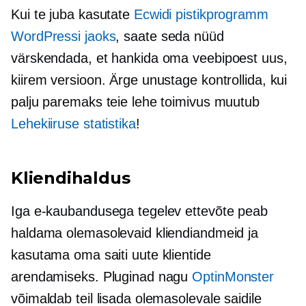
Kui te juba kasutate
Ecwidi pistikprogramm
WordPressi jaoks
, saate seda nüüd
värskendada, et hankida oma veebipoest uus,
kiirem versioon. Ärge unustage kontrollida, kui
palju paremaks teie lehe toimivus muutub
Lehekiiruse statistika
!
Kliendihaldus
Iga e-kaubandusega tegelev ettevõte peab
haldama olemasolevaid kliendiandmeid ja
kasutama oma saiti uute klientide
arendamiseks. Pluginad nagu
OptinMonster
võimaldab teil lisada olemasolevale saidile