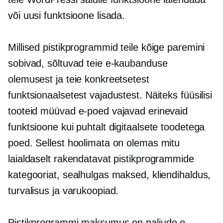
või uusi funktsioone lisada.
Millised pistikprogrammid teile kõige paremini
sobivad, sõltuvad teie e-kaubanduse
olemusest ja teie konkreetsetest
funktsionaalsetest vajadustest. Näiteks füüsilisi
tooteid müüvad e-poed vajavad erinevaid
funktsioone kui puhtalt digitaalsete toodetega
poed. Sellest hoolimata on olemas mitu
laialdaselt rakendatavat pistikprogrammide
kategooriat, sealhulgas maksed, kliendihaldus,
turvalisus ja varukoopiad.
Pistikprogrammi maksumus on paljude e-