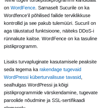
on
WordFence
. Sarnaselt Sucurile on ka
Wordfence'il põhilised failide terviklikkuse
kontrollid ja see pakub tulemüüri. Sucuril on
aga täiustatud funktsioone, näiteks DDoS-i
rünnakute kaitse. WordFence on ka tasuline
pistikprogramm.
Lisaks turvapluginate kasutamisele peaksite
seda tegema ka
rakendage tugevaid
WordPressi küberturvalisuse tavasid
,
sealhulgas WordPressi ja kõigi
pistikprogrammide värskendamine, tugevate
paroolide nõudmine ja SSL-sertifikaadi
olemasolu.