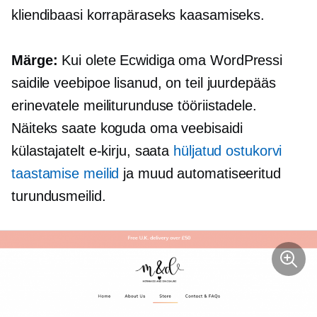
kliendibaasi korrapäraseks kaasamiseks.
Märge:
Kui olete Ecwidiga oma WordPressi
saidile veebipoe lisanud, on teil juurdepääs
erinevatele meiliturunduse tööriistadele.
Näiteks saate koguda oma veebisaidi
külastajatelt e-kirju, saata
hüljatud ostukorvi
taastamise meilid
ja muud automatiseeritud
turundusmeilid.