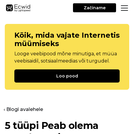
Začíname
Kõik, mida vajate Internetis
müümiseks
Looge veebipood mõne minutiga, et müüa
veebisaidil, sotsiaalmeedias või turgudel.
Loo pood
‹ Blogi avalehele
5 tüüpi
Peab olema