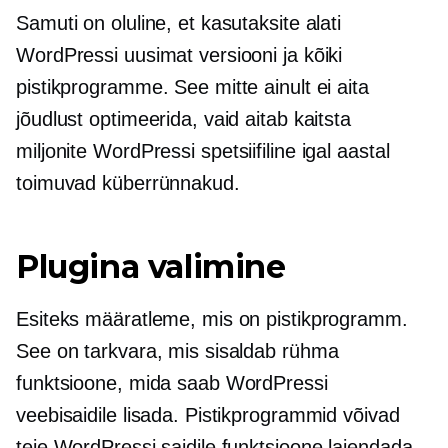
Samuti on oluline, et kasutaksite alati
WordPressi uusimat versiooni ja kõiki
pistikprogramme. See mitte ainult ei aita
jõudlust optimeerida, vaid aitab kaitsta
miljonite
WordPressi spetsiifiline
igal aastal
toimuvad küberrünnakud.
Plugina valimine
Esiteks määratleme, mis on pistikprogramm.
See on tarkvara, mis sisaldab rühma
funktsioone, mida saab WordPressi
veebisaidile lisada. Pistikprogrammid võivad
teie WordPressi saidile funktsioone laiendada