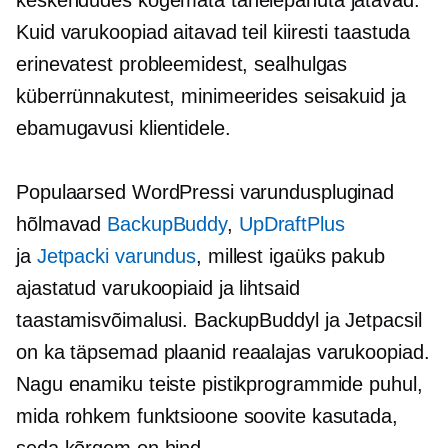
Kuid varukoopiad aitavad teil kiiresti taastuda
erinevatest probleemidest, sealhulgas
küberrünnakutest, minimeerides seisakuid ja
ebamugavusi klientidele.
Populaarsed WordPressi varunduspluginad
hõlmavad
BackupBuddy
,
UpDraftPlus
ja
Jetpacki varundus
, millest igaüks pakub
ajastatud varukoopiaid ja lihtsaid
taastamisvõimalusi. BackupBuddyl ja Jetpacsil
on ka täpsemad plaanid
reaalajas
varukoopiad.
Nagu enamiku teiste pistikprogrammide puhul,
mida rohkem funktsioone soovite kasutada,
seda kõrgem on hind.