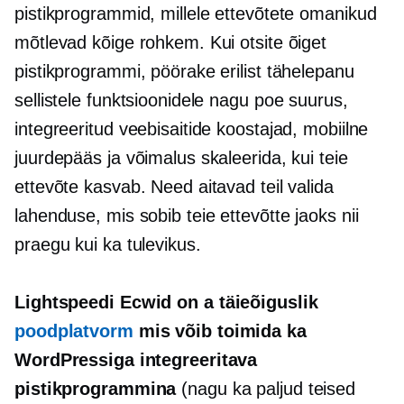
pistikprogrammid, millele ettevõtete omanikud
mõtlevad kõige rohkem. Kui otsite õiget
pistikprogrammi, pöörake erilist tähelepanu
sellistele funktsioonidele nagu poe suurus,
integreeritud veebisaitide koostajad, mobiilne
juurdepääs ja võimalus skaleerida, kui teie
ettevõte kasvab. Need aitavad teil valida
lahenduse, mis sobib teie ettevõtte jaoks nii
praegu kui ka tulevikus.
Lightspeedi Ecwid on a
täieõiguslik
poodplatvorm
mis võib toimida ka
WordPressiga integreeritava
pistikprogrammina
(nagu ka paljud teised