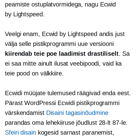
peamiste ostuplatvormidega, nagu Ecwid
by Lightspeed.
Veelgi enam, Ecwid by Lightspeed andis just
välja selle pistikprogrammi uue versiooni
kiirendab teie poe laadimist drastiliselt
. Sa
ei saa mitte ainult ilusat veebipoodi, vaid ka
teie pood on välkkiire.
Ecwidi müüjate tulemused räägivad enda eest.
Pärast WordPressi Ecwidi pistikprogrammi
värskendamist
Disaini tagasinõudmine
parandas oma lehekiiruse jõudlust 28-lt 87-le.
Sfeiri disain
kogesid sarnast paranemist,