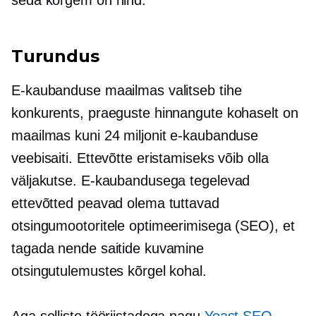
Turundus
E-kaubanduse maailmas valitseb tihe
konkurents, praeguste hinnangute kohaselt on
maailmas kuni 24 miljonit e-kaubanduse
veebisaiti. Ettevõtte eristamiseks võib olla
väljakutse. E-kaubandusega tegelevad
ettevõtted peavad olema tuttavad
otsingumootoritele optimeerimisega (SEO), et
tagada nende saitide kuvamine
otsingutulemustes kõrgel kohal.
Aga selliste tööriistadega nagu
Yoast SEO
,