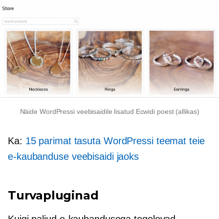
Näide WordPressi veebisaidile lisatud Ecwidi poest (allikas)
Ka:
15 parimat tasuta WordPressi teemat teie
e-kaubanduse veebisaidi jaoks
Turvapluginad
Kuigi paljud e-kaubandusega tegelevad