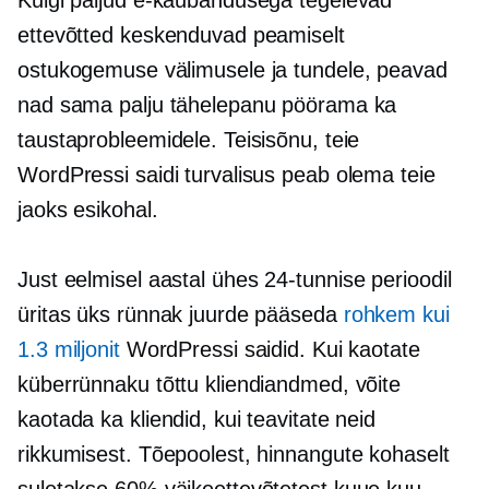
ettevõtted keskenduvad peamiselt
ostukogemuse välimusele ja tundele, peavad
nad sama palju tähelepanu pöörama ka
taustaprobleemidele. Teisisõnu, teie
WordPressi saidi turvalisus peab olema teie
jaoks esikohal.
Just eelmisel aastal ühes
24-tunnise
perioodil
üritas üks rünnak juurde pääseda
rohkem kui
1.3 miljonit
WordPressi saidid. Kui kaotate
küberrünnaku tõttu kliendiandmed, võite
kaotada ka kliendid, kui teavitate neid
rikkumisest. Tõepoolest, hinnangute kohaselt
suletakse 60% väikeettevõtetest kuue kuu