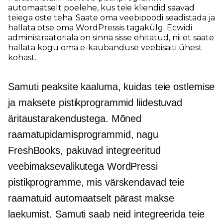
automaatselt poelehe, kus teie kliendid saavad
teiega oste teha. Saate oma veebipoodi seadistada ja
hallata otse oma WordPressis
tagakülg.
Ecwidi
administraatoriala on sinna sisse ehitatud, nii et saate
hallata kogu oma e-kaubanduse veebisaiti ühest
kohast.
Samuti peaksite kaaluma, kuidas teie ostlemise
ja maksete pistikprogrammid liidestuvad
äritaustarakendustega. Mõned
raamatupidamisprogrammid, nagu
FreshBooks, pakuvad integreeritud
veebimaksevalikutega WordPressi
pistikprogramme, mis värskendavad teie
raamatuid automaatselt pärast makse
laekumist. Samuti saab neid integreerida teie