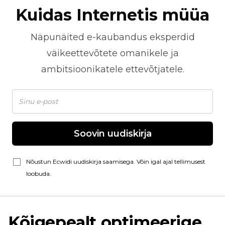
Kuidas Internetis müüa
Näpunäited
e-kaubandus
eksperdid
väikeettevõtete omanikele ja
ambitsioonikatele ettevõtjatele.
Soovin uudiskirja
Nõustun Ecwidi uudiskirja saamisega. Võin igal ajal tellimusest
loobuda.
Kõigepealt optimeerige