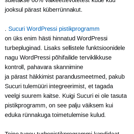
jooksul pärast küberrünnakut.
.
Sucuri WordPressi pistikprogramm
on üks enim
hästi hinnatud
WordPressi
turbepluginad. Lisaks sellistele funktsioonidele
nagu WordPressi põhifailide terviklikkuse
kontroll, pahavara skannimine
ja
pärast häkkimist
parandusmeetmed, pakub
Sucuri tulemüüri integreerimist, et tagada
veelgi suurem kaitse. Kuigi Sucuri ei ole tasuta
pistikprogramm, on see palju väiksem kui
eduka rünnakuga toimetulemise kulud.
Teine tugev turbepistikprogrammi kandidaat