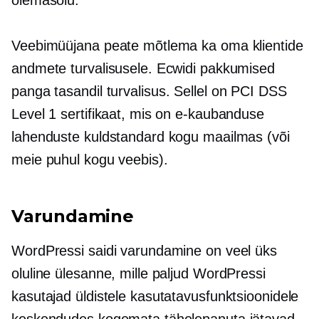
Veebimüüjana peate mõtlema ka oma klientide
andmete turvalisusele. Ecwidi pakkumised
panga tasandil
turvalisus. Sellel on PCI DSS
Level 1 sertifikaat, mis on e-kaubanduse
lahenduste kuldstandard kogu maailmas (või
meie puhul
kogu veebis).
Varundamine
WordPressi saidi varundamine on veel üks
oluline ülesanne, mille paljud WordPressi
kasutajad üldistele kasutatavusfunktsioonidele
keskendudes kogemata tähelepanuta jätavad.