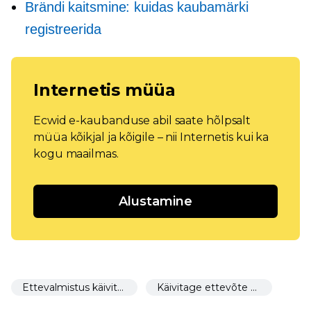
Brändi kaitsmine: kuidas kaubamärki
registreerida
Internetis müüa
Ecwid e-kaubanduse abil saate hõlpsalt
müüa kõikjal ja kõigile – nii Internetis kui ka
kogu maailmas.
Alustamine
Ettevalmistus käivitamiseks
Käivitage ettevõte 30 päeva pärast