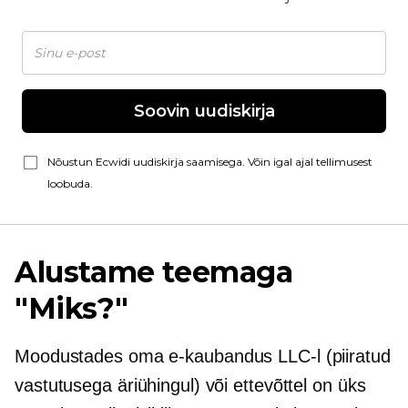
Soovin uudiskirja
Nõustun Ecwidi uudiskirja saamisega. Võin igal ajal tellimusest
loobuda.
Alustame teemaga
"Miks?"
Moodustades oma
e-kaubandus
LLC-l (piiratud
vastutusega äriühingul) või ettevõttel on üks