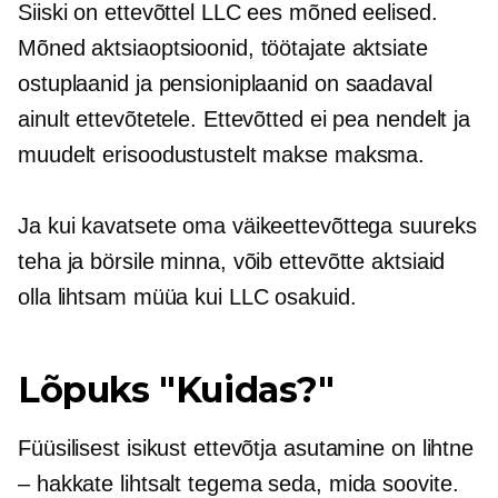
Siiski on ettevõttel LLC ees mõned eelised.
Mõned aktsiaoptsioonid, töötajate aktsiate
ostuplaanid ja pensioniplaanid on saadaval
ainult ettevõtetele. Ettevõtted ei pea nendelt ja
muudelt erisoodustustelt makse maksma.
Ja kui kavatsete oma väikeettevõttega suureks
teha ja börsile minna, võib ettevõtte aktsiaid
olla lihtsam müüa kui LLC osakuid.
Lõpuks "Kuidas?"
Füüsilisest isikust ettevõtja asutamine on lihtne
– hakkate lihtsalt tegema seda, mida soovite.