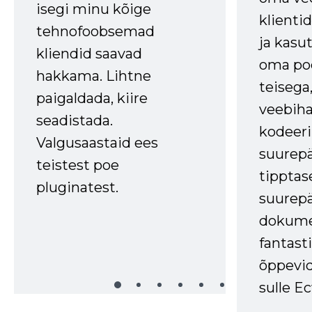
isegi minu kõige
klienti
tehnofoobsemad
ja kasu
kliendid saavad
oma poe
hakkama. Lihtne
teisega,
paigaldada, kiire
veebihal
seadistada.
kodeer
Valgusaastaid ees
suurep
teistest poe
tipptas
pluginatest.
suurep
dokume
fantasti
õppevid
sulle Ec