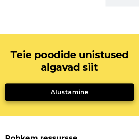
Teie poodide unistused
algavad siit
Alustamine
Rohkem ressursse