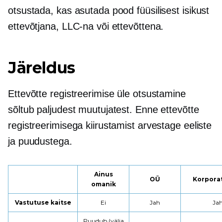
otsustada, kas asutada pood füüsilisest isikust
ettevõtjana, LLC-na või ettevõttena.
Järeldus
Ettevõtte registreerimise üle otsustamine
sõltub paljudest muutujatest. Enne ettevõtte
registreerimisega kiirustamist arvestage eeliste
ja puudustega.
Ainus
OÜ
Korpora
omanik
Vastutuse kaitse
Ei
Jah
Ja
Puudub (välja