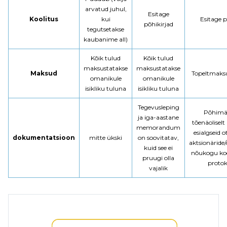
arvatud juhul,
Esitage
Koolitus
kui
Esitage p
põhikirjad
tegutsetakse
kaubanime all)
Kõik tulud
Kõik tulud
maksustatakse
maksustatakse
Maksud
Topeltmaks
omanikule
omanikule
isikliku tuluna
isikliku tuluna
Tegevusleping
Põhimä
ja iga-aastane
tõenäoliselt
memorandum
esialgseid o
dokumentatsioon
mitte ükski
on soovitatav,
aktsionäride/
kuid see ei
nõukogu ko
pruugi olla
protok
vajalik