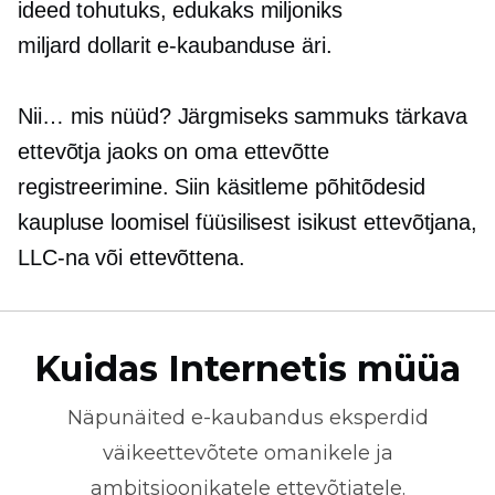
ideed tohutuks, edukaks miljoniks
miljard dollarit
e-kaubanduse äri.
Nii… mis nüüd? Järgmiseks sammuks tärkava
ettevõtja jaoks on oma ettevõtte
registreerimine. Siin käsitleme põhitõdesid
kaupluse loomisel füüsilisest isikust ettevõtjana,
LLC-na või ettevõttena.
Kuidas Internetis müüa
Näpunäited
e-kaubandus
eksperdid
väikeettevõtete omanikele ja
ambitsioonikatele ettevõtjatele.