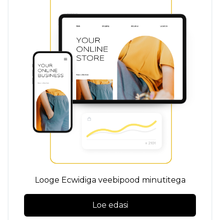
Looge Ecwidiga veebipood minutitega
Loe edasi