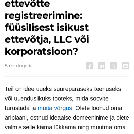
ettevõtte
registreerimine:
füüsilisest isikust
ettevõtja, LLC või
korporatsioon?
8 min lugeda
Teil on idee uueks suurepäraseks teenuseks
või uuenduslikuks tooteks, mida soovite
turustada ja
müüa võrgus
. Olete loonud oma
äriplaani, ostnud ideaalse domeeninime ja olete
valmis selle käima lükkama ning muutma oma