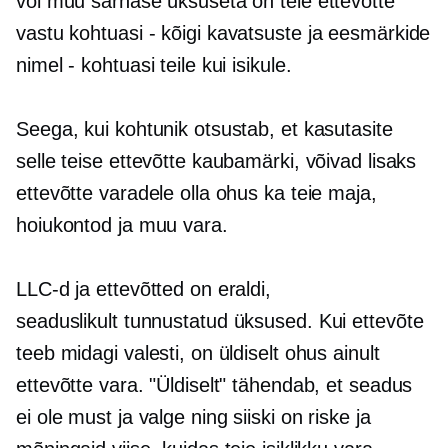
või muu sarnase üksuseta on teie ettevõtte
vastu kohtuasi
-
kõigi kavatsuste ja eesmärkide
nimel - kohtuasi teile kui isikule.
Seega, kui kohtunik otsustab, et kasutasite
selle teise ettevõtte kaubamärki, võivad lisaks
ettevõtte varadele olla ohus ka teie maja,
hoiukontod ja muu vara.
LLC-d ja ettevõtted on eraldi,
seaduslikult tunnustatud
üksused. Kui ettevõte
teeb midagi valesti, on üldiselt ohus ainult
ettevõtte vara. "Üldiselt" tähendab, et seadus
ei ole must ja valge ning siiski on riske ja