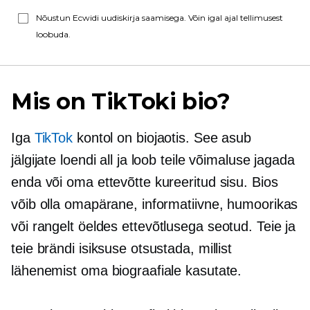
Nõustun Ecwidi uudiskirja saamisega. Võin igal ajal tellimusest
loobuda.
Mis on TikToki bio?
Iga
TikTok
kontol on biojaotis. See asub
jälgijate loendi all ja loob teile võimaluse jagada
enda või oma ettevõtte kureeritud sisu. Bios
võib olla omapärane, informatiivne, humoorikas
või rangelt öeldes
ettevõtlusega seotud.
Teie ja
teie brändi isiksuse otsustada, millist
lähenemist oma biograafiale kasutate.