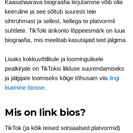
Kaasahaarava biograafia kirjutamine võib olla
keeruline ja see sõltub suuresti teie
sihtrühmast ja sellest, kellega te platvormil
suhtlete. TikToki ärikonto lõppeesmärk on luua
biograafia, mis meelitab kasutajaid teid jälgima.
Lisaks kokkuvõtlikule ja loomingulisele
pealkirjale on TikTokis liikluse suurendamiseks
ja jälgijate loomiseks kõige tõhusam viis
lingi
lisamine biosse
.
Mis on link bios?
TikTok (ja kõik teised sotsiaalsed platvormid)