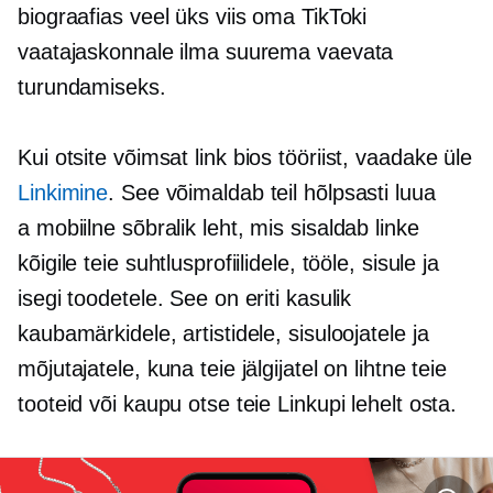
biograafias veel üks viis oma TikToki
vaatajaskonnale ilma suurema vaevata
turundamiseks.
Kui otsite võimsat
link bios
tööriist, vaadake üle
Linkimine
. See võimaldab teil hõlpsasti luua
a
mobiilne sõbralik
leht, mis sisaldab linke
kõigile teie suhtlusprofiilidele, tööle, sisule ja
isegi toodetele. See on eriti kasulik
kaubamärkidele, artistidele, sisuloojatele ja
mõjutajatele, kuna teie jälgijatel on lihtne teie
tooteid või kaupu otse teie Linkupi lehelt osta.