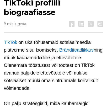
TikToki profiili
biograafiasse
8 min lugeda
TikTok
on üks tõhusamaid sotsiaalmeedia
platvorme sisu loomiseks,
Bränditeadlikkus
ning
müük kaubamärkidele ja ettevõtetele.
Olenemata tööstusest või tootest on TikTok
avanud paljudele ettevõtetele võimaluse
sotsiaalset müüki oma sihtrühmale korralikult
võimendada.
On palju strateegiaid, mida kaubamärgid