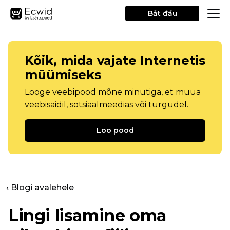
Bắt đầu
Kõik, mida vajate Internetis
müümiseks
Looge veebipood mõne minutiga, et müüa
veebisaidil, sotsiaalmeedias või turgudel.
Loo pood
‹ Blogi avalehele
Lingi lisamine oma