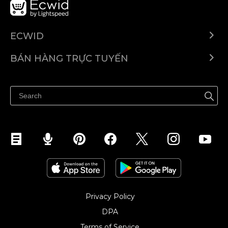
ECWID
Ecwid.com
BÁN HÀNG TRỰC TUYẾN
Trung tâm trợ giúp
Bán ở bất cứ đâu
Quảng bá ở bất cứ đâu
Kiểm soát mọi thứ
Privacy Policy
DPA
Terms of Service