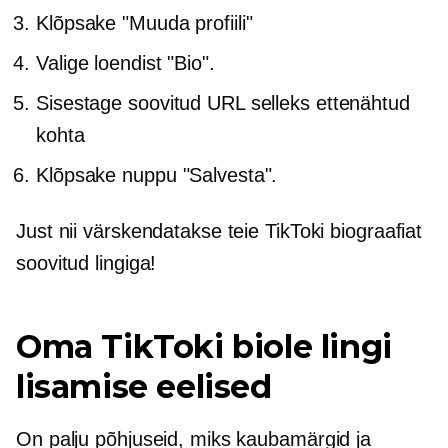
Klõpsake "Muuda profiili"
Valige loendist "Bio".
Sisestage soovitud URL selleks ettenähtud
kohta
Klõpsake nuppu "Salvesta".
Just nii värskendatakse teie TikToki biograafiat
soovitud lingiga!
Oma TikToki biole lingi
lisamise eelised
On palju põhjuseid, miks kaubamärgid ja