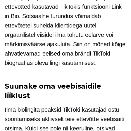
ettevõtted kasutavad TikTokis funktsiooni Link
in Bio. Sotsiaalne turundus võimaldab
ettevõtetel suhelda klientidega uutel
orgaanilistel viisidel ilma tohutu eelarve või
märkimisväärse ajakuluta. Siin on mõned kõige
ahvatlevamad eelised oma brändi TikToki
biograafias oleva lingi kasutamisest.
Suunake oma veebisaidile
liiklust
Ilma biolingita peaksid TikToki kasutajad ostu
sooritamiseks aktiivselt teie ettevõtte veebisaiti
otsima. Kuigi see pole nii keeruline, otsivad