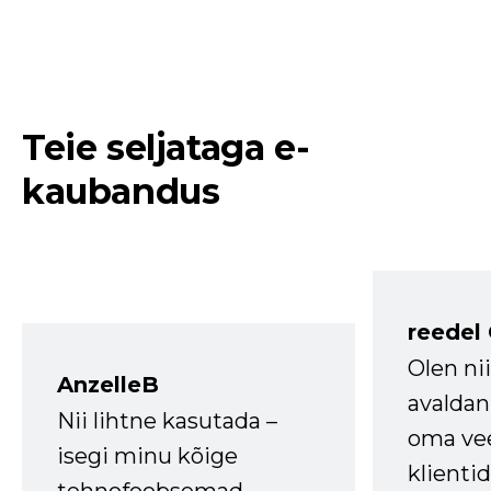
Teie seljataga e-
kaubandus
reedel
Olen ni
AnzelleB
avaldan
Nii lihtne kasutada –
oma vee
isegi minu kõige
klienti
tehnofoobsemad