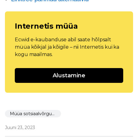
Internetis müüa
Ecwid e-kaubanduse abil saate hõlpsalt
müüa kõikjal ja kõigile – nii Internetis kui ka
kogu maailmas.
Alustamine
Müüa sotsiaalvõrgustikus
Juuni 23, 2023