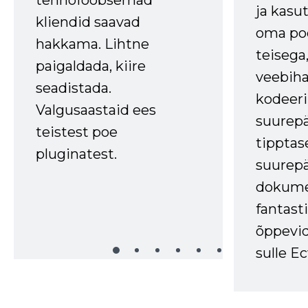
ja kasu
kliendid saavad
oma poe
hakkama. Lihtne
teisega,
paigaldada, kiire
veebihal
seadistada.
kodeer
Valgusaastaid ees
suurep
teistest poe
tipptas
pluginatest.
suurep
dokume
fantasti
õppevid
sulle Ec