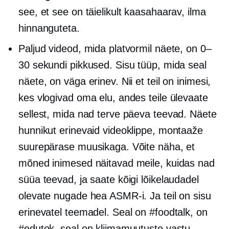
see, et see on täielikult kaasahaarav, ilma
hinnanguteta.
Paljud videod, mida platvormil näete, on 0–
30 sekundi pikkused. Sisu tüüp, mida seal
näete, on väga erinev. Nii et teil on inimesi,
kes vlogivad oma elu, andes teile ülevaate
sellest, mida nad terve päeva teevad. Näete
hunnikut erinevaid videoklippe, montaaže
suurepärase muusikaga. Võite näha, et
mõned inimesed näitavad meile, kuidas nad
süüa teevad, ja saate kõigi lõikelaudadel
olevate nugade hea ASMR-i. Ja teil on sisu
erinevatel teemadel. Seal on #foodtalk, on
#edutok, seal on kliimamuutuste vastu