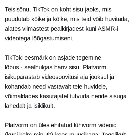
Teisisõnu, TikTok on koht sisu jaoks, mis
puudutab kõike ja kõike, mis teid võib huvitada,
alates viimastest pealkirjadest kuni ASMR-i
videotega lõõgastumiseni.
TikToki eesmärk on asjade tegemine
lõbus - sealhulgas
hariv sisu. Platvorm
isikupärastab videosoovitusi aja jooksul ja
kohandab need vastavalt teie huvidele,
võimaldades kasutajatel tutvuda nende sisuga
lähedalt ja isiklikult.
Platvorm on üles ehitatud
lühivorm
videoid
(kuni kolm minutit) koos muusikaga. Tegelikult