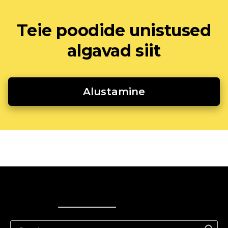
Teie poodide unistused
algavad siit
Alustamine
Ecwid
Ecwid
Ecwidi ajaveeb