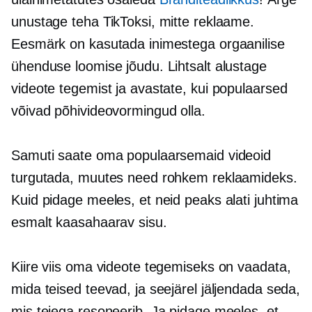
unustage teha TikToksi, mitte reklaame.
Eesmärk on kasutada inimestega orgaanilise
ühenduse loomise jõudu. Lihtsalt alustage
videote tegemist ja avastate, kui populaarsed
võivad põhivideovormingud olla.
Samuti saate oma populaarsemaid videoid
turgutada, muutes need rohkem reklaamideks.
Kuid pidage meeles, et neid peaks alati juhtima
esmalt kaasahaarav sisu.
Kiire viis oma videote tegemiseks on vaadata,
mida teised teevad, ja seejärel jäljendada seda,
mis teiega resoneerib. Ja pidage meeles, et