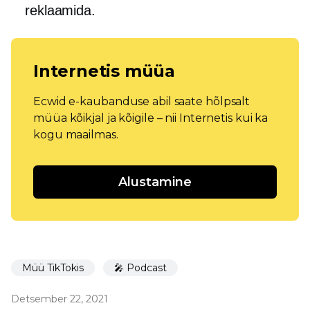
reklaamida.
Internetis müüa
Ecwid e-kaubanduse abil saate hõlpsalt
müüa kõikjal ja kõigile – nii Internetis kui ka
kogu maailmas.
Alustamine
Müü TikTokis
🎤 Podcast
Detsember 22, 2021