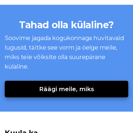
Tahad olla külaline?
Soovime jagada kogukonnaga huvitavaid
lugusid, täitke see vorm ja öelge meile,
miks teie võiksite olla suurepärane
külaline.
Räägi meile, miks
Kuula ka