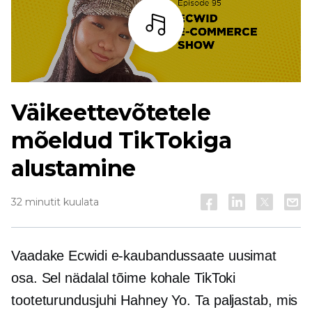
Kuulama
Väikeettevõtetele
mõeldud TikTokiga
alustamine
32 minutit kuulata
Vaadake Ecwidi e-kaubandussaate uusimat
osa. Sel nädalal tõime kohale TikToki
tooteturundusjuhi Hahney Yo. Ta paljastab, mis