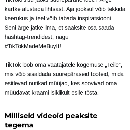
kartke alustada lihtsast. Aja jooksul võib tekkida
keerukus ja teel võib tabada inspiratsiooni.
Seni ärge jätke ilma, et saaksite osa saada
hashtag-trendidest, nagu
#TikTokMadeMeBuyIt!
TikTok loob oma vaatajatele kogemuse „Teile”,
mis võib sisaldada suurepäraseid tooteid, mida
esitlevad nutikad müüjad, kes soovivad oma
müüdavat kraami isiklikult esile tõsta.
Milliseid videoid peaksite
tegema