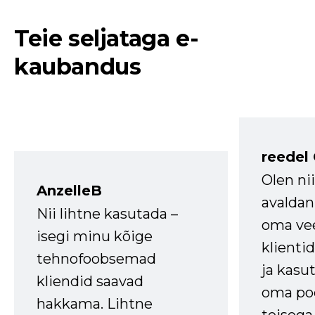
Teie seljataga e-
kaubandus
reedel
Olen ni
AnzelleB
avaldan
Nii lihtne kasutada –
oma vee
isegi minu kõige
klienti
tehnofoobsemad
ja kasu
kliendid saavad
oma poe
hakkama. Lihtne