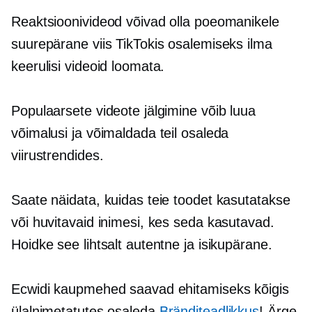
Reaktsioonivideod võivad olla poeomanikele
suurepärane viis TikTokis osalemiseks ilma
keerulisi videoid loomata.
Populaarsete videote jälgimine võib luua
võimalusi ja võimaldada teil osaleda
viirustrendides.
Saate näidata, kuidas teie toodet kasutatakse
või huvitavaid inimesi, kes seda kasutavad.
Hoidke see lihtsalt autentne ja isikupärane.
Ecwidi kaupmehed saavad ehitamiseks kõigis
ülalnimetatutes osaleda
Bränditeadlikkus
! Ärge