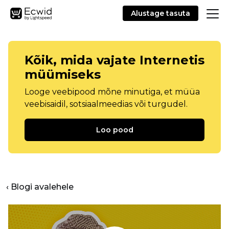
Alustage tasuta
Kõik, mida vajate Internetis
müümiseks
Looge veebipood mõne minutiga, et müüa
veebisaidil, sotsiaalmeedias või turgudel.
Loo pood
‹ Blogi avalehele