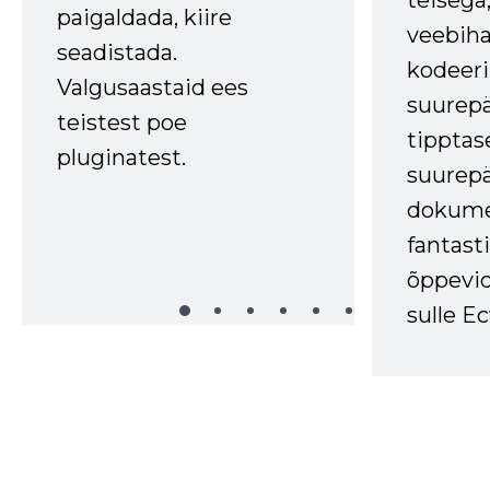
teisega,
paigaldada, kiire
veebihal
seadistada.
kodeer
Valgusaastaid ees
suurep
teistest poe
tipptas
pluginatest.
suurep
dokume
fantasti
õppevid
sulle Ec