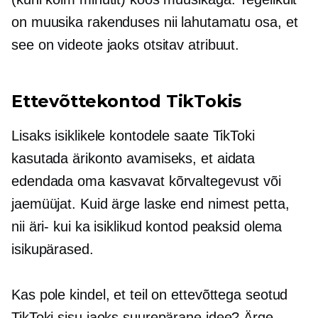
on muusika rakenduses nii lahutamatu osa, et
see on videote jaoks otsitav atribuut.
Ettevõttekontod TikTokis
Lisaks isiklikele kontodele saate TikToki
kasutada ärikonto avamiseks, et aidata
edendada oma kasvavat kõrvaltegevust või
jaemüüjat. Kuid ärge laske end nimest petta,
nii äri- kui ka isiklikud kontod peaksid olema
isikupärased.
Kas pole kindel, et teil on ettevõttega seotud
TikToki sisu jaoks suurepärane idee? Ärge