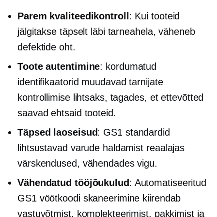
Parem kvaliteedikontroll
: Kui tooteid
jälgitakse täpselt läbi tarneahela, väheneb
defektide oht.
Toote autentimine
: kordumatud
identifikaatorid muudavad tarnijate
kontrollimise lihtsaks, tagades, et ettevõtted
saavad ehtsaid tooteid.
Täpsed laoseisud
: GS1 standardid
lihtsustavad varude haldamist
reaalajas
värskendused, vähendades vigu.
Vähendatud tööjõukulud
: Automatiseeritud
GS1 vöötkoodi skaneerimine kiirendab
vastuvõtmist, komplekteerimist, pakkimist ja