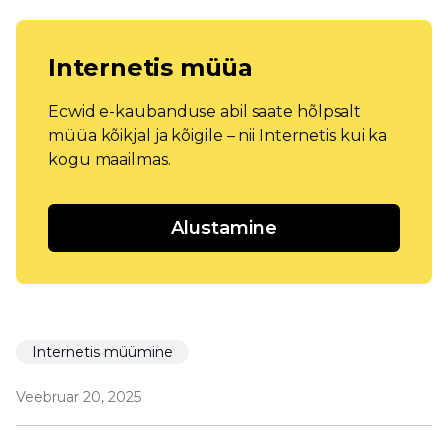
Internetis müüa
Ecwid e-kaubanduse abil saate hõlpsalt
müüa kõikjal ja kõigile – nii Internetis kui ka
kogu maailmas.
Alustamine
Internetis müümine
Veebruar 20, 2025