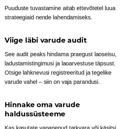
Puuduste tuvastamine aitab ettevõtetel luua
strateegiaid nende lahendamiseks.
Viige läbi varude audit
See audit peaks hindama praegust laoseisu,
ladustamistingimusi ja laoarvestuse täpsust.
Otsige lahknevusi registreeritud ja tegelike
varude vahel – siin on vaja parandusi.
Hinnake oma varude
haldussüsteeme
Kas kasutate vananenud tarkvara või käsitsi