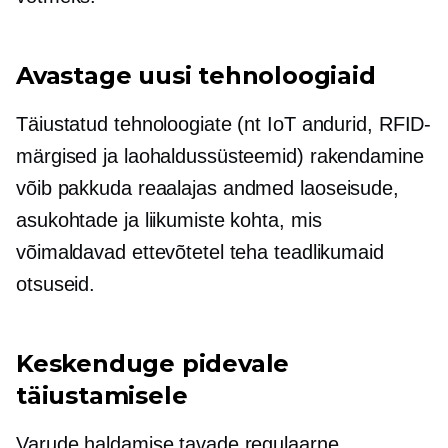
Avastage uusi tehnoloogiaid
Täiustatud tehnoloogiate (nt IoT andurid, RFID-
märgised ja laohaldussüsteemid) rakendamine
võib pakkuda
reaalajas
andmed laoseisude,
asukohtade ja liikumiste kohta, mis
võimaldavad ettevõtetel teha teadlikumaid
otsuseid.
Keskenduge pidevale
täiustamisele
Varude haldamise tavade regulaarne