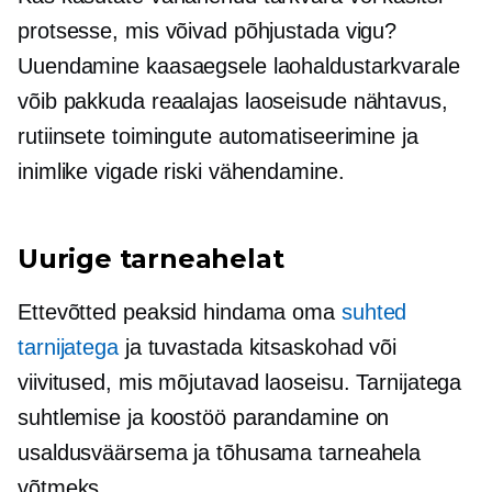
protsesse, mis võivad põhjustada vigu?
Uuendamine kaasaegsele laohaldustarkvarale
võib pakkuda
reaalajas
laoseisude nähtavus,
rutiinsete toimingute automatiseerimine ja
inimlike vigade riski vähendamine.
Uurige tarneahelat
Ettevõtted peaksid hindama oma
suhted
tarnijatega
ja tuvastada kitsaskohad või
viivitused, mis mõjutavad laoseisu. Tarnijatega
suhtlemise ja koostöö parandamine on
usaldusväärsema ja tõhusama tarneahela
võtmeks.