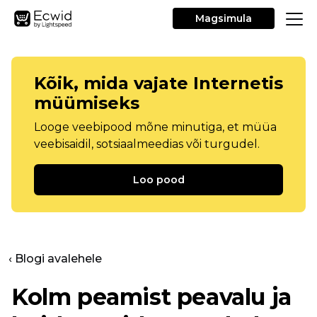
Magsimula
Kõik, mida vajate Internetis
müümiseks
Looge veebipood mõne minutiga, et müüa
veebisaidil, sotsiaalmeedias või turgudel.
Loo pood
‹ Blogi avalehele
Kolm peamist peavalu ja