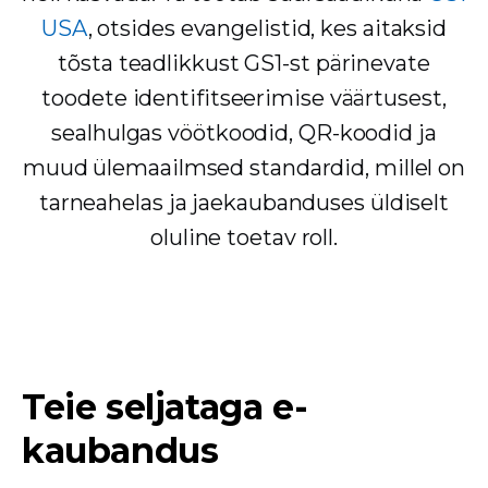
USA
, otsides evangelistid, kes aitaksid
tõsta teadlikkust GS1-st pärinevate
toodete identifitseerimise väärtusest,
sealhulgas vöötkoodid, QR-koodid ja
muud ülemaailmsed standardid, millel on
tarneahelas ja jaekaubanduses üldiselt
oluline toetav roll.
Teie seljataga e-
kaubandus