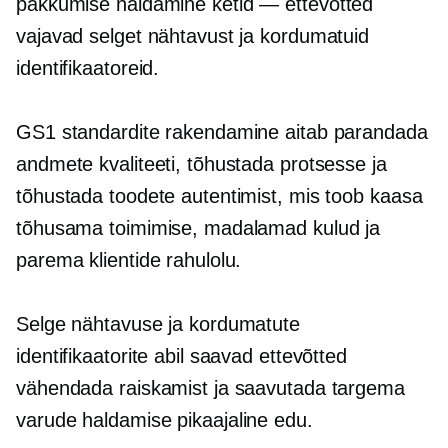
pakkumise haldamine
ketid — ettevõtted
vajavad selget nähtavust ja kordumatuid
identifikaatoreid.
GS1 standardite rakendamine aitab parandada
andmete kvaliteeti, tõhustada protsesse ja
tõhustada toodete autentimist, mis toob kaasa
tõhusama toimimise, madalamad kulud ja
parema klientide rahulolu.
Selge nähtavuse ja kordumatute
identifikaatorite abil saavad ettevõtted
vähendada raiskamist ja saavutada targema
varude haldamise
pikaajaline
edu.