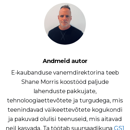
Andmeid autor
E-kaubanduse vanemdirektorina teeb
Shane Morris koostööd paljude
lahenduste pakkujate,
tehnoloogiaettevõtete ja turgudega, mis
teenindavad väikeettevõtete kogukondi
ja pakuvad olulisi teenuseid, mis aitavad
neil kasvada. Ta töötab suursaadikuna
GS1