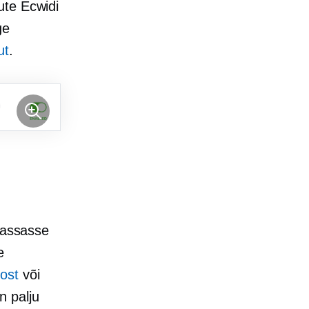
ute Ecwidi
ge
ut
.
 kassasse
e
post
või
n palju