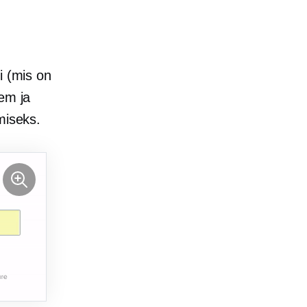
i (mis on
kem ja
miseks.