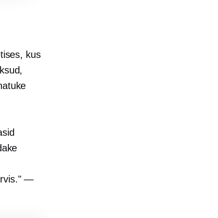
tises, kus
aksud,
natuke
asid
idake
rvis." —