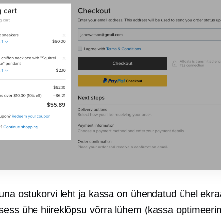
una ostukorvi leht ja kassa on ühendatud ühel ekraa
sess ühe hiireklõpsu võrra lühem (kassa optimeerim