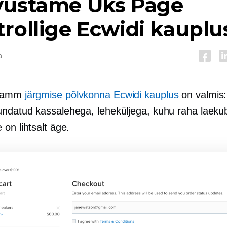
vustame
Üks Page
rollige Ecwidi kauplu
a
 samm
järgmise põlvkonna
Ecwidi kauplus
on valmis:
ndatud kassalehega, leheküljega, kuhu raha laeku
on lihtsalt äge.