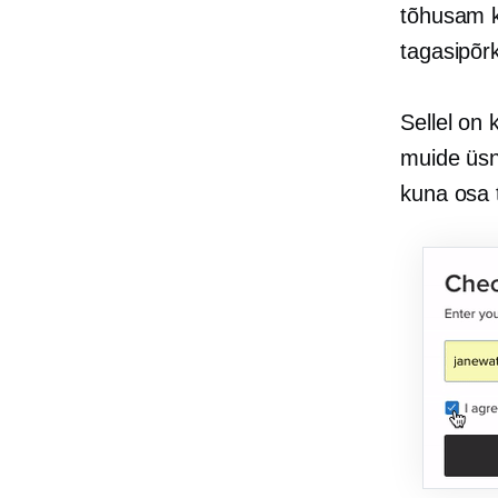
tõhusam k
tagasipõr
Sellel on 
muide üsna
kuna osa t