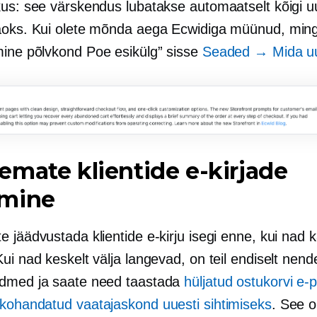
kus: see värskendus lubatakse automaatselt kõigi u
aoks. Kui olete mõnda aega Ecwidiga müünud, min
mine põlvkond
Poe esikülg” sisse
Seaded → Mida u
mate klientide e-kirjade
mine
 jäädvustada klientide e-kirju isegi enne, kui nad
ui nad keskelt välja langevad, on teil endiselt nend
dmed ja saate need taastada
hüljatud ostukorvi e-
kohandatud vaatajaskond uuesti sihtimiseks
. See o