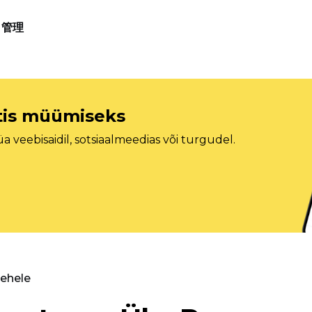
管理
etis müümiseks
veebisaidil, sotsiaalmeedias või turgudel.
lehele