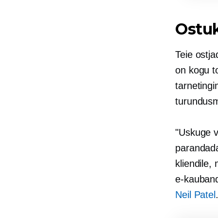
Ostuk
Teie ostja
on kogu t
tarneting
turundusm
"Uskuge võ
parandada.
kliendile, 
e-kauban
Neil Patel