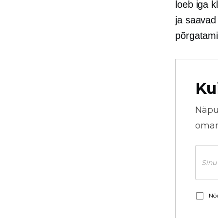
loeb iga k
ja saavad
põrgatam
Ku
Näpu
omani
Nõu