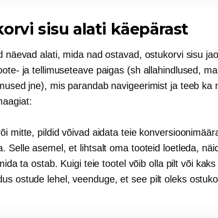
orvi sisu alati käepärast
d näevad alati, mida nad ostavad, ostukorvi sisu jao
oote- ja tellimuseteave paigas (sh allahindlused, m
imused jne), mis parandab navigeerimist ja teeb ka 
aagiat:
i mitte, pildid võivad aidata teie konversioonimäär
 Selle asemel, et lihtsalt oma tooteid loetleda, nä
mida ta ostab. Kuigi teie tootel võib olla pilt või kaks
dus
ostude lehel, veenduge, et see pilt oleks ostuko
.