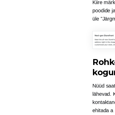
Kiire mär
poodide j
üle
"Järg
Rohke
kogu
Nüüd saate
lähevad. K
kontaktan
ehitada a