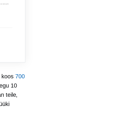
ud koos
700
egu 10
 teile,
üüki