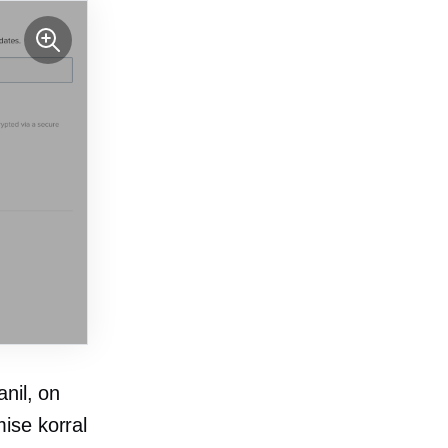
nil, on
ise korral