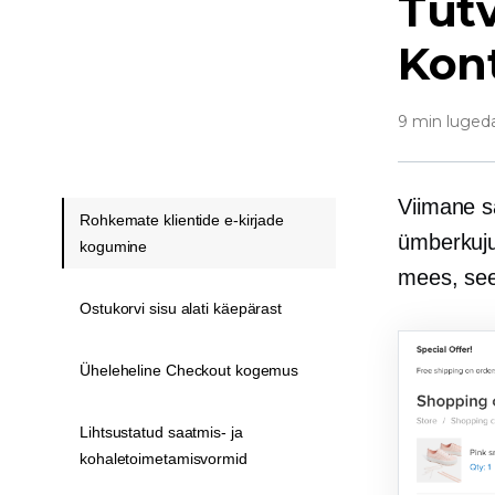
Tut
Kont
9 min luged
Viimane
Rohkemate klientide e-kirjade
ümberkuju
kogumine
mees, see 
Ostukorvi sisu alati käepärast
Üheleheline Checkout kogemus
Lihtsustatud saatmis- ja
kohaletoimetamisvormid