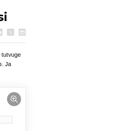
si
 tutvuge
b. Ja