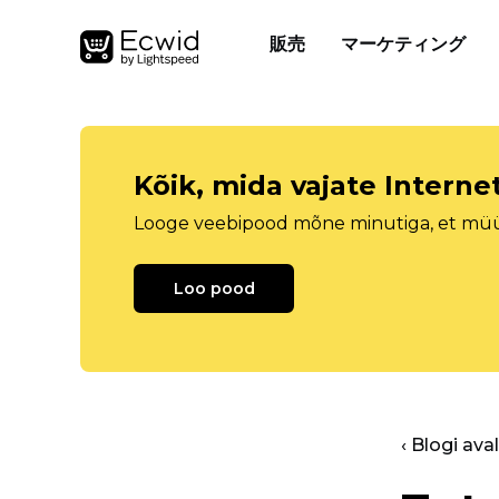
販売
マーケティング
Kõik, mida vajate Intern
Looge veebipood mõne minutiga, et müüa 
Loo pood
‹ Blogi ava