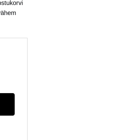
ostukorvi
 vähem