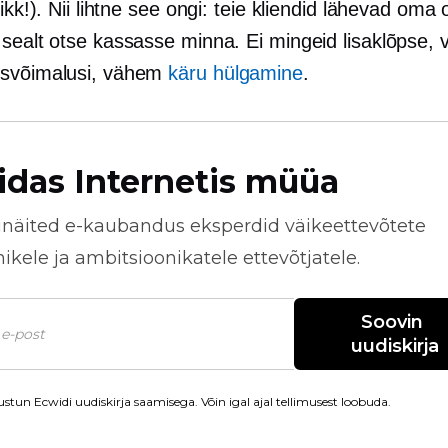
likk!). Nii lihtne see ongi: teie kliendid lähevad oma 
 sealt otse kassasse minna. Ei mingeid lisaklõpse,
isvõimalusi, vähem
käru hülgamine
.
idas Internetis müüa
näited
e-kaubandus
eksperdid väikeettevõtete
kele ja ambitsioonikatele ettevõtjatele.
Soovin 
uudiskirja
stun Ecwidi uudiskirja saamisega. Võin igal ajal tellimusest loobuda.