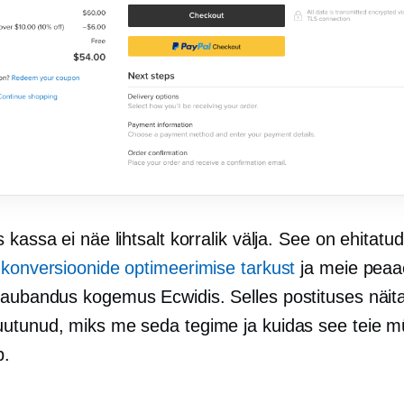
 kassa ei näe lihtsalt korralik välja. See on ehitat
 konversioonide optimeerimise tarkust
ja meie peaa
kaubandus
kogemus Ecwidis. Selles postituses näitan
utunud, miks me seda tegime ja kuidas see teie m
b.