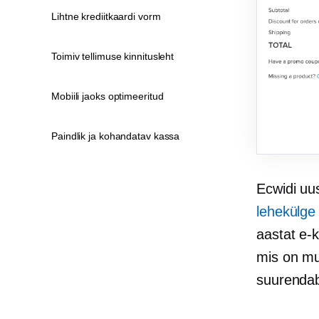
Lihtne krediitkaardi vorm
Toimiv tellimuse kinnitusleht
Mobiili jaoks optimeeritud
Paindlik ja kohandatav kassa
Ecwidi uus
lehekülge
aastat
e-
mis on mu
suurenda