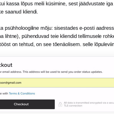
ui kassa lõpus meili küsimine, sest jäädvustate iga
ke saanud kliendi.
ka psühholoogiline mõju: sisestades e-posti aadress
 lihtne), pühenduvad teie kliendid tellimusele roh
ööst on tehtud, on see tõenäolisem. selle lõpulevii