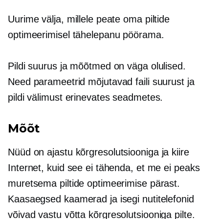
Uurime välja, millele peate oma piltide
optimeerimisel tähelepanu pöörama.
Pildi suurus ja mõõtmed on väga olulised.
Need parameetrid mõjutavad faili suurust ja
pildi välimust erinevates seadmetes.
Mõõt
Nüüd on ajastu
kõrgresolutsiooniga
ja
kiire
Internet, kuid see ei tähenda, et me ei peaks
muretsema piltide optimeerimise pärast.
Kaasaegsed kaamerad ja isegi nutitelefonid
võivad vastu võtta
kõrgresolutsiooniga
pilte.