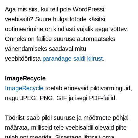
Aga mis siis, kui teil pole WordPressi
veebisaiti? Suure hulga fotode käsitsi
optimeerimine on kindlasti vajalik
aega võttev.
Õnneks on failide suuruse automaatseks
vähendamiseks saadaval mitu
veebitööriista
parandage saidi kiirust
.
ImageRecycle
ImageRecycle
toetab erinevaid pildivorminguid,
nagu JPEG, PNG, GIF ja isegi PDF-failid.
Tööriist saab pildi suuruse ja mõõtmete põhjal
määrata, milliseid teie veebisaidil olevaid pilte
tuleb optimeerida. Sisestage lihtsalt oma