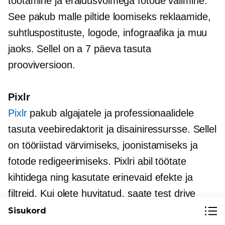
töötamine ja eraldusvõimega fotode valimine.
See pakub malle piltide loomiseks reklaamide,
suhtluspostituste, logode, infograafika ja muu
jaoks. Sellel on a
7 päeva
tasuta
prooviversioon.
Pixlr
Pixlr
pakub algajatele ja professionaalidele
tasuta veebiredaktorit ja disainiressursse. Sellel
on tööriistad värvimiseks, joonistamiseks ja
fotode redigeerimiseks. Pixlri abil töötate
kihtidega ning kasutate erinevaid efekte ja
filtreid. Kui olete huvitatud, saate
test drive
lisatasu pakett 30 päevaks tasuta.
Sisukord