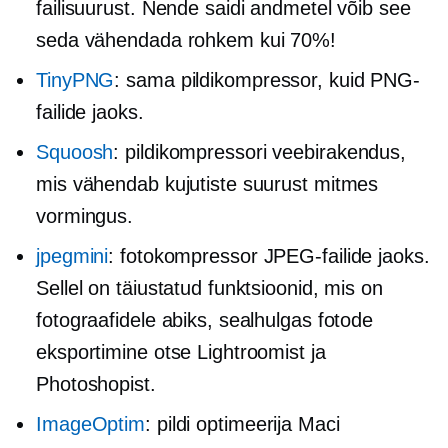
failisuurust. Nende saidi andmetel võib see
seda vähendada rohkem kui 70%!
TinyPNG
: sama pildikompressor, kuid PNG-
failide jaoks.
Squoosh
: pildikompressori veebirakendus,
mis vähendab kujutiste suurust mitmes
vormingus.
jpegmini
: fotokompressor JPEG-failide jaoks.
Sellel on täiustatud funktsioonid, mis on
fotograafidele abiks, sealhulgas fotode
eksportimine otse Lightroomist ja
Photoshopist.
ImageOptim
: pildi optimeerija Maci