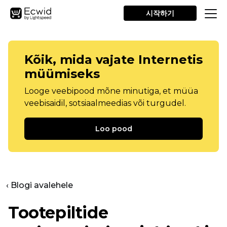
시작하기
Kõik, mida vajate Internetis
müümiseks
Looge veebipood mõne minutiga, et müüa
veebisaidil, sotsiaalmeedias või turgudel.
Loo pood
‹ Blogi avalehele
Tootepiltide