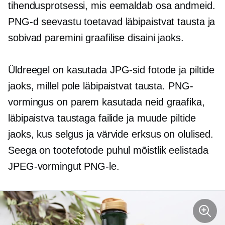
tihendusprotsessi, mis eemaldab osa andmeid.
PNG-d seevastu toetavad läbipaistvat tausta ja
sobivad paremini graafilise disaini jaoks.
Üldreegel on kasutada JPG-sid fotode ja piltide
jaoks, millel pole läbipaistvat tausta. PNG-
vormingus on parem kasutada neid graafika,
läbipaistva taustaga failide ja muude piltide
jaoks, kus selgus ja värvide erksus on olulised.
Seega on tootefotode puhul mõistlik eelistada
JPEG-vormingut PNG-le.