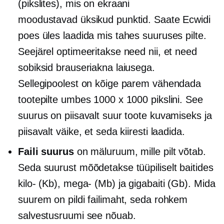
(pikslites), mis on ekraani
moodustavad üksikud punktid. Saate Ecwidi
poes üles laadida mis tahes suuruses pilte.
Seejärel optimeeritakse need nii, et need
sobiksid brauseriakna laiusega.
Sellegipoolest on kõige parem vähendada
tootepilte umbes 1000 x 1000 pikslini. See
suurus on piisavalt suur toote kuvamiseks ja
piisavalt väike, et seda kiiresti laadida.
Faili suurus
on mäluruum, mille pilt võtab.
Seda suurust mõõdetakse tüüpiliselt baitides
kilo-
(Kb),
mega-
(Mb) ja gigabaiti (Gb). Mida
suurem on pildi failimaht, seda rohkem
salvestusruumi see nõuab.