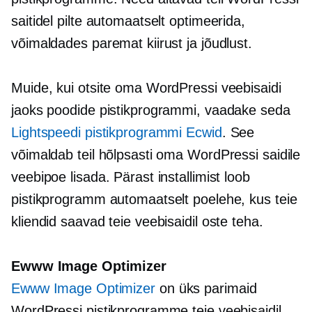
saitidel pilte automaatselt optimeerida,
võimaldades paremat kiirust ja jõudlust.
Muide, kui otsite oma WordPressi veebisaidi
jaoks poodide pistikprogrammi, vaadake seda
Lightspeedi pistikprogrammi Ecwid
. See
võimaldab teil hõlpsasti oma WordPressi saidile
veebipoe lisada. Pärast installimist loob
pistikprogramm automaatselt poelehe, kus teie
kliendid saavad teie veebisaidil oste teha.
Ewww Image Optimizer
Ewww Image Optimizer
on üks parimaid
WordPressi pistikprogramme teie veebisaidil