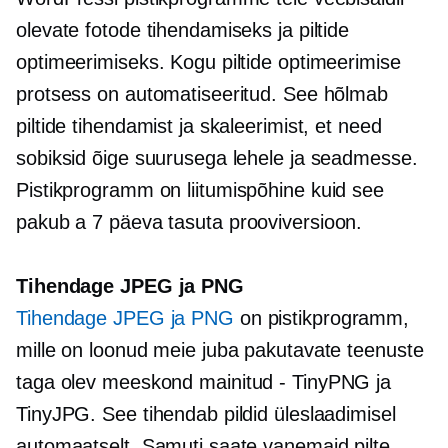
olevate fotode tihendamiseks ja piltide
optimeerimiseks. Kogu piltide optimeerimise
protsess on automatiseeritud. See hõlmab
piltide tihendamist ja skaleerimist, et need
sobiksid õige suurusega lehele ja seadmesse.
Pistikprogramm on
liitumispõhine
kuid see
pakub a
7 päeva
tasuta prooviversioon.
Tihendage JPEG ja PNG
Tihendage JPEG ja PNG
on pistikprogramm,
mille on loonud meie juba pakutavate teenuste
taga olev meeskond
mainitud - TinyPNG
ja
TinyJPG. See tihendab pildid üleslaadimisel
automaatselt. Samuti saate vanemaid pilte