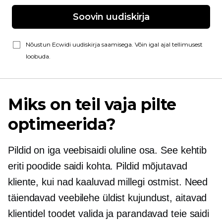
Soovin uudiskirja
Nõustun Ecwidi uudiskirja saamisega. Võin igal ajal tellimusest
loobuda.
Miks on teil vaja pilte
optimeerida?
Pildid on iga veebisaidi oluline osa. See kehtib
eriti poodide saidi kohta. Pildid mõjutavad
kliente, kui nad kaaluvad millegi ostmist. Need
täiendavad veebilehe üldist kujundust, aitavad
klientidel toodet valida ja parandavad teie saidi