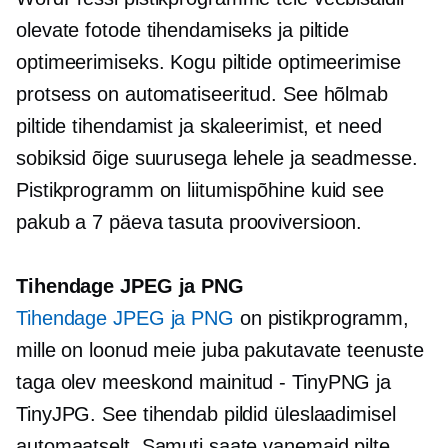
olevate fotode tihendamiseks ja piltide
optimeerimiseks. Kogu piltide optimeerimise
protsess on automatiseeritud. See hõlmab
piltide tihendamist ja skaleerimist, et need
sobiksid õige suurusega lehele ja seadmesse.
Pistikprogramm on
liitumispõhine
kuid see
pakub a
7 päeva
tasuta prooviversioon.
Tihendage JPEG ja PNG
Tihendage JPEG ja PNG
on pistikprogramm,
mille on loonud meie juba pakutavate teenuste
taga olev meeskond
mainitud - TinyPNG
ja
TinyJPG. See tihendab pildid üleslaadimisel
automaatselt. Samuti saate vanemaid pilte