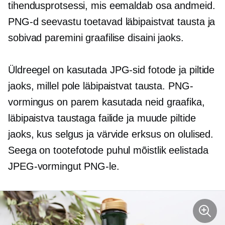
tihendusprotsessi, mis eemaldab osa andmeid.
PNG-d seevastu toetavad läbipaistvat tausta ja
sobivad paremini graafilise disaini jaoks.
Üldreegel on kasutada JPG-sid fotode ja piltide
jaoks, millel pole läbipaistvat tausta. PNG-
vormingus on parem kasutada neid graafika,
läbipaistva taustaga failide ja muude piltide
jaoks, kus selgus ja värvide erksus on olulised.
Seega on tootefotode puhul mõistlik eelistada
JPEG-vormingut PNG-le.