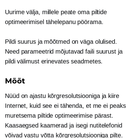
Uurime välja, millele peate oma piltide
optimeerimisel tähelepanu pöörama.
Pildi suurus ja mõõtmed on väga olulised.
Need parameetrid mõjutavad faili suurust ja
pildi välimust erinevates seadmetes.
Mõõt
Nüüd on ajastu
kõrgresolutsiooniga
ja
kiire
Internet, kuid see ei tähenda, et me ei peaks
muretsema piltide optimeerimise pärast.
Kaasaegsed kaamerad ja isegi nutitelefonid
võivad vastu võtta
kõrgresolutsiooniga
pilte.