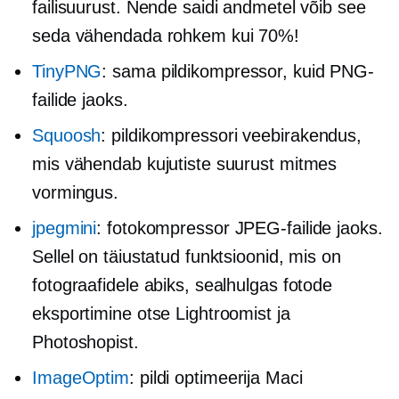
failisuurust. Nende saidi andmetel võib see
seda vähendada rohkem kui 70%!
TinyPNG
: sama pildikompressor, kuid PNG-
failide jaoks.
Squoosh
: pildikompressori veebirakendus,
mis vähendab kujutiste suurust mitmes
vormingus.
jpegmini
: fotokompressor JPEG-failide jaoks.
Sellel on täiustatud funktsioonid, mis on
fotograafidele abiks, sealhulgas fotode
eksportimine otse Lightroomist ja
Photoshopist.
ImageOptim
: pildi optimeerija Maci