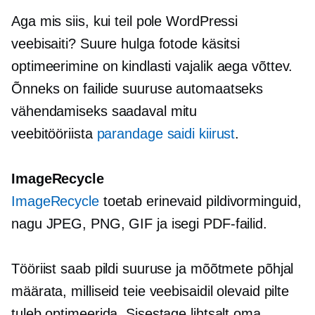
Aga mis siis, kui teil pole WordPressi
veebisaiti? Suure hulga fotode käsitsi
optimeerimine on kindlasti vajalik
aega võttev.
Õnneks on failide suuruse automaatseks
vähendamiseks saadaval mitu
veebitööriista
parandage saidi kiirust
.
ImageRecycle
ImageRecycle
toetab erinevaid pildivorminguid,
nagu JPEG, PNG, GIF ja isegi PDF-failid.
Tööriist saab pildi suuruse ja mõõtmete põhjal
määrata, milliseid teie veebisaidil olevaid pilte
tuleb optimeerida. Sisestage lihtsalt oma