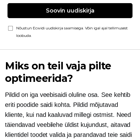
Soovin uudiskirja
Nõustun Ecwidi uudiskirja saamisega. Võin igal ajal tellimusest
loobuda.
Miks on teil vaja pilte
optimeerida?
Pildid on iga veebisaidi oluline osa. See kehtib
eriti poodide saidi kohta. Pildid mõjutavad
kliente, kui nad kaaluvad millegi ostmist. Need
täiendavad veebilehe üldist kujundust, aitavad
klientidel toodet valida ja parandavad teie saidi