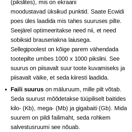
(pikslites), mis on ekraani
moodustavad üksikud punktid. Saate Ecwidi
poes üles laadida mis tahes suuruses pilte.
Seejärel optimeeritakse need nii, et need
sobiksid brauseriakna laiusega.
Sellegipoolest on kõige parem vähendada
tootepilte umbes 1000 x 1000 pikslini. See
suurus on piisavalt suur toote kuvamiseks ja
piisavalt väike, et seda kiiresti laadida.
Faili suurus
on mäluruum, mille pilt võtab.
Seda suurust mõõdetakse tüüpiliselt baitides
kilo-
(Kb),
mega-
(Mb) ja gigabaiti (Gb). Mida
suurem on pildi failimaht, seda rohkem
salvestusruumi see nõuab.