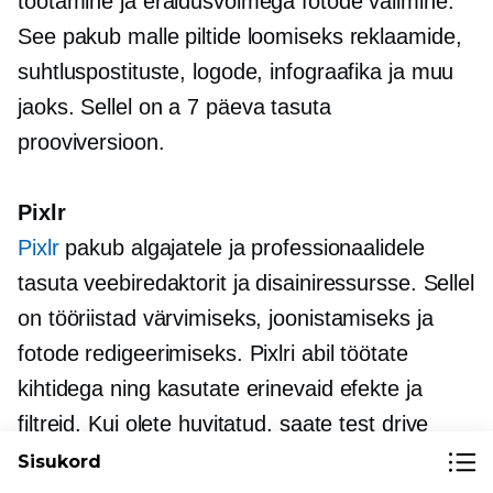
töötamine ja eraldusvõimega fotode valimine.
See pakub malle piltide loomiseks reklaamide,
suhtluspostituste, logode, infograafika ja muu
jaoks. Sellel on a
7 päeva
tasuta
prooviversioon.
Pixlr
Pixlr
pakub algajatele ja professionaalidele
tasuta veebiredaktorit ja disainiressursse. Sellel
on tööriistad värvimiseks, joonistamiseks ja
fotode redigeerimiseks. Pixlri abil töötate
kihtidega ning kasutate erinevaid efekte ja
filtreid. Kui olete huvitatud, saate
test drive
lisatasu pakett 30 päevaks tasuta.
Sisukord