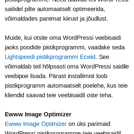
saitidel pilte automaatselt optimeerida,
võimaldades paremat kiirust ja jõudlust.
Muide, kui otsite oma WordPressi veebisaidi
jaoks poodide pistikprogrammi, vaadake seda
Lightspeedi pistikprogrammi Ecwid
. See
võimaldab teil hõlpsasti oma WordPressi saidile
veebipoe lisada. Pärast installimist loob
pistikprogramm automaatselt poelehe, kus teie
kliendid saavad teie veebisaidil oste teha.
Ewww Image Optimizer
Ewww Image Optimizer
on üks parimaid
WordPressi pistikprogramme teie veebisaidil