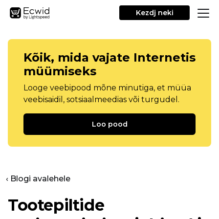
Kezdj neki
Kõik, mida vajate Internetis
müümiseks
Looge veebipood mõne minutiga, et müüa
veebisaidil, sotsiaalmeedias või turgudel.
Loo pood
‹ Blogi avalehele
Tootepiltide