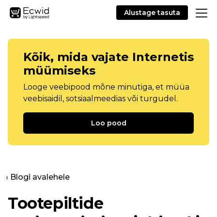
Alustage tasuta
Kõik, mida vajate Internetis
müümiseks
Looge veebipood mõne minutiga, et müüa
veebisaidil, sotsiaalmeedias või turgudel.
Loo pood
‹ Blogi avalehele
Tootepiltide