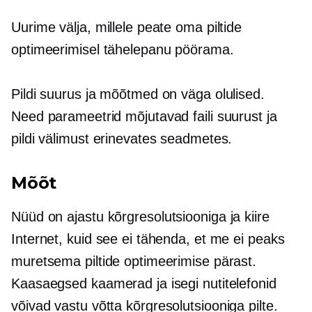
Uurime välja, millele peate oma piltide
optimeerimisel tähelepanu pöörama.
Pildi suurus ja mõõtmed on väga olulised.
Need parameetrid mõjutavad faili suurust ja
pildi välimust erinevates seadmetes.
Mõõt
Nüüd on ajastu
kõrgresolutsiooniga
ja
kiire
Internet, kuid see ei tähenda, et me ei peaks
muretsema piltide optimeerimise pärast.
Kaasaegsed kaamerad ja isegi nutitelefonid
võivad vastu võtta
kõrgresolutsiooniga
pilte.