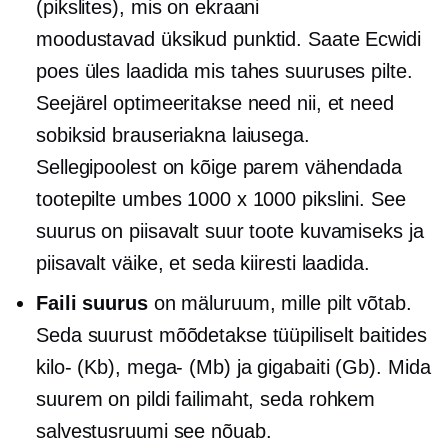
(pikslites), mis on ekraani
moodustavad üksikud punktid. Saate Ecwidi
poes üles laadida mis tahes suuruses pilte.
Seejärel optimeeritakse need nii, et need
sobiksid brauseriakna laiusega.
Sellegipoolest on kõige parem vähendada
tootepilte umbes 1000 x 1000 pikslini. See
suurus on piisavalt suur toote kuvamiseks ja
piisavalt väike, et seda kiiresti laadida.
Faili suurus
on mäluruum, mille pilt võtab.
Seda suurust mõõdetakse tüüpiliselt baitides
kilo-
(Kb),
mega-
(Mb) ja gigabaiti (Gb). Mida
suurem on pildi failimaht, seda rohkem
salvestusruumi see nõuab.