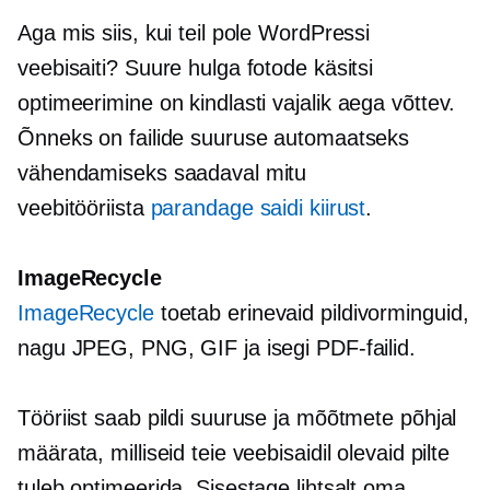
Aga mis siis, kui teil pole WordPressi
veebisaiti? Suure hulga fotode käsitsi
optimeerimine on kindlasti vajalik
aega võttev.
Õnneks on failide suuruse automaatseks
vähendamiseks saadaval mitu
veebitööriista
parandage saidi kiirust
.
ImageRecycle
ImageRecycle
toetab erinevaid pildivorminguid,
nagu JPEG, PNG, GIF ja isegi PDF-failid.
Tööriist saab pildi suuruse ja mõõtmete põhjal
määrata, milliseid teie veebisaidil olevaid pilte
tuleb optimeerida. Sisestage lihtsalt oma