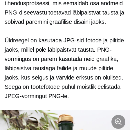
tihendusprotsessi, mis eemaldab osa andmeid.
PNG-d seevastu toetavad läbipaistvat tausta ja
sobivad paremini graafilise disaini jaoks.
Üldreegel on kasutada JPG-sid fotode ja piltide
jaoks, millel pole läbipaistvat tausta. PNG-
vormingus on parem kasutada neid graafika,
läbipaistva taustaga failide ja muude piltide
jaoks, kus selgus ja värvide erksus on olulised.
Seega on tootefotode puhul mõistlik eelistada
JPEG-vormingut PNG-le.