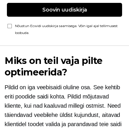
Soovin uudiskirja
Nõustun Ecwidi uudiskirja saamisega. Võin igal ajal tellimusest
loobuda.
Miks on teil vaja pilte
optimeerida?
Pildid on iga veebisaidi oluline osa. See kehtib
eriti poodide saidi kohta. Pildid mõjutavad
kliente, kui nad kaaluvad millegi ostmist. Need
täiendavad veebilehe üldist kujundust, aitavad
klientidel toodet valida ja parandavad teie saidi