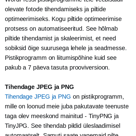
olevate fotode tihendamiseks ja piltide
optimeerimiseks. Kogu piltide optimeerimise
protsess on automatiseeritud. See hõlmab
piltide tihendamist ja skaleerimist, et need
sobiksid õige suurusega lehele ja seadmesse.
Pistikprogramm on
liitumispõhine
kuid see
pakub a
7 päeva
tasuta prooviversioon.
Tihendage JPEG ja PNG
Tihendage JPEG ja PNG
on pistikprogramm,
mille on loonud meie juba pakutavate teenuste
taga olev meeskond
mainitud - TinyPNG
ja
TinyJPG. See tihendab pildid üleslaadimisel
automaatselt. Samuti saate vanemaid pilte