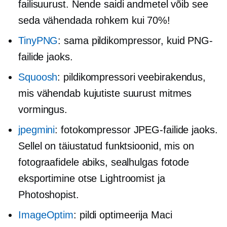
failisuurust. Nende saidi andmetel võib see
seda vähendada rohkem kui 70%!
TinyPNG
: sama pildikompressor, kuid PNG-
failide jaoks.
Squoosh
: pildikompressori veebirakendus,
mis vähendab kujutiste suurust mitmes
vormingus.
jpegmini
: fotokompressor JPEG-failide jaoks.
Sellel on täiustatud funktsioonid, mis on
fotograafidele abiks, sealhulgas fotode
eksportimine otse Lightroomist ja
Photoshopist.
ImageOptim
: pildi optimeerija Maci