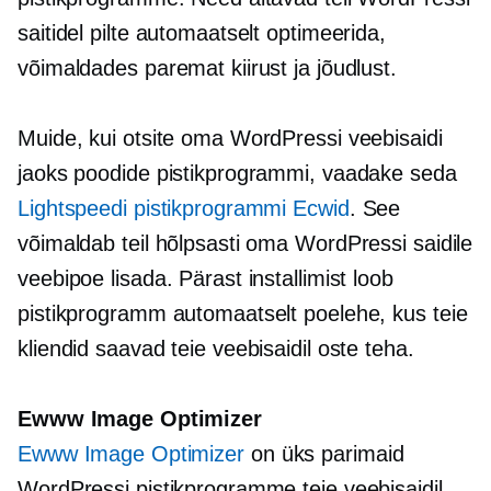
saitidel pilte automaatselt optimeerida,
võimaldades paremat kiirust ja jõudlust.
Muide, kui otsite oma WordPressi veebisaidi
jaoks poodide pistikprogrammi, vaadake seda
Lightspeedi pistikprogrammi Ecwid
. See
võimaldab teil hõlpsasti oma WordPressi saidile
veebipoe lisada. Pärast installimist loob
pistikprogramm automaatselt poelehe, kus teie
kliendid saavad teie veebisaidil oste teha.
Ewww Image Optimizer
Ewww Image Optimizer
on üks parimaid
WordPressi pistikprogramme teie veebisaidil