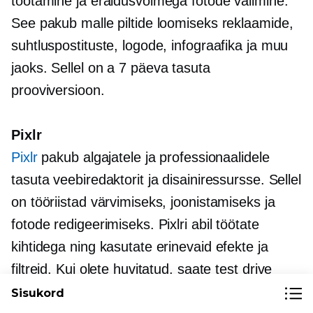
töötamine ja eraldusvõimega fotode valimine.
See pakub malle piltide loomiseks reklaamide,
suhtluspostituste, logode, infograafika ja muu
jaoks. Sellel on a
7 päeva
tasuta
prooviversioon.
Pixlr
Pixlr
pakub algajatele ja professionaalidele
tasuta veebiredaktorit ja disainiressursse. Sellel
on tööriistad värvimiseks, joonistamiseks ja
fotode redigeerimiseks. Pixlri abil töötate
kihtidega ning kasutate erinevaid efekte ja
filtreid. Kui olete huvitatud, saate
test drive
lisatasu pakett 30 päevaks tasuta.
Sisukord