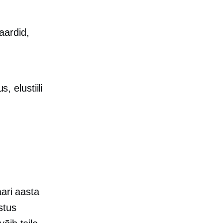
aardid,
, elustiili
aari aasta
stus