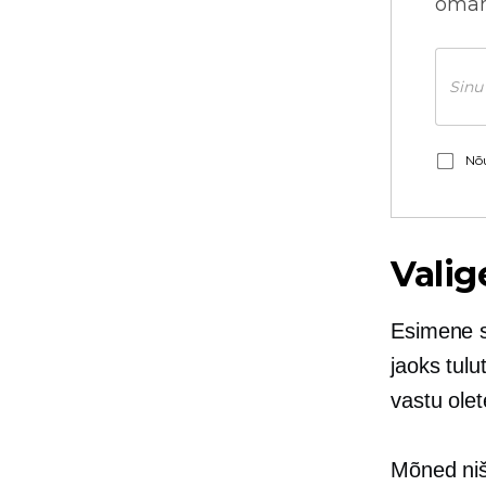
omani
Nõu
Valig
Esimene s
jaoks tulu
vastu olet
Mõned niš