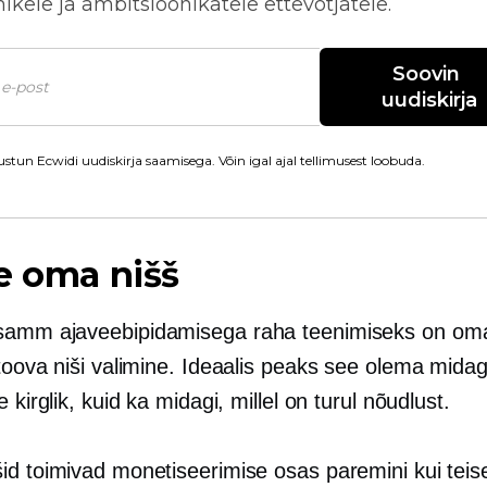
kele ja ambitsioonikatele ettevõtjatele.
Soovin 
uudiskirja
stun Ecwidi uudiskirja saamisega. Võin igal ajal tellimusest loobuda.
e oma nišš
amm ajaveebipidamisega raha teenimiseks on oma
toova niši valimine. Ideaalis peaks see olema midagi
e kirglik, kuid ka midagi, millel on turul nõudlust.
id toimivad monetiseerimise osas paremini kui teis