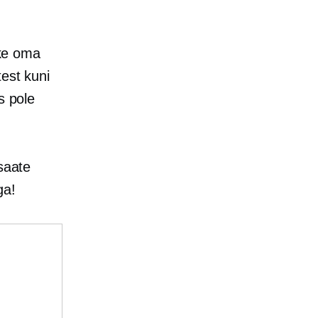
ke oma
test kuni
s pole
 saate
ga!