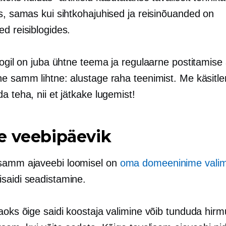
es, samas kui sihtkohajuhised ja reisinõuanded on
d reisiblogides.
logil on juba ühtne teema ja regulaarne postitamise
ne samm lihtne: alustage raha teenimist. Me käsitl
a teha, nii et jätkake lugemist!
e veebipäevik
samm ajaveebi loomisel on
oma domeeninime valim
saidi seadistamine.
aoks õige saidi koostaja valimine võib tunduda hirm