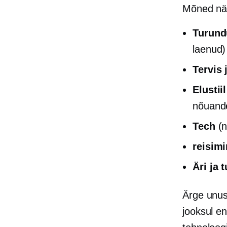
Mõned näi
Turund
laenud)
Tervis 
Elusti
nõuand
Tech
(n
reisim
Äri ja 
Ärge unust
jooksul en