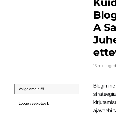
Kuid
Blo
A
S
Juh
ett
15 min luge
Blogimine
Valige oma nišš
strateegia
kirjutamis
Looge veebipäevik
ajaveebi
t