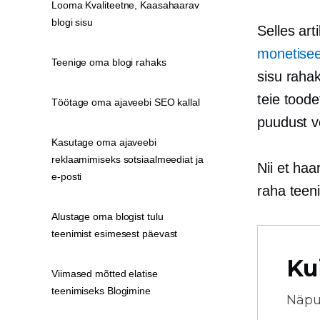
Looma Kvaliteetne, Kaasahaarav
blogi sisu
Selles art
monetisee
Teenige oma blogi rahaks
sisu rahak
teie toode
Töötage oma ajaveebi SEO kallal
puudust v
Kasutage oma ajaveebi
reklaamimiseks sotsiaalmeediat ja
Nii et haa
e-posti
raha teen
Alustage oma blogist tulu
teenimist esimesest päevast
Ku
Viimased mõtted elatise
teenimiseks Blogimine
Näpu