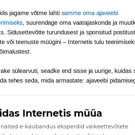
iklis jagame võtme lahti
samme oma ajaveebi
rimiseks
, suurendage oma vaatajaskonda ja muut
s. Sidusettevõtte turundusest ja sponsitud postitus
te või teenuste müügini – Internetis tulu teenimisek
õimalustest.
rake sülearvuti, seadke end sisse ja uurige, kuidas
ida tehes seda, mida armastate: ajaveebi pidamise
idas Internetis müüa
näited
e-kaubandus
eksperdid väikeettevõtete