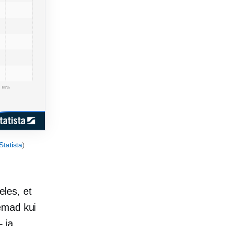
Statista
)
eles, et
emad kui
- ja