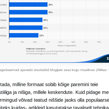
agedasemad ajaveebi sisutüübid blogijate seas kogu maailmas (Allikas:
tada, milline formaat sobib kõige paremini teie
stiiliga ja nišiga, millele keskendute. Kuid pidage me
mingud võivad teatud niššide jaoks olla populaars
äiteks
kuidas-
artikleid kasutatakse tavaliselt tehnika