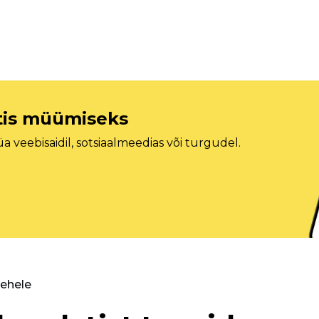
etis müümiseks
veebisaidil, sotsiaalmeedias või turgudel.
lehele