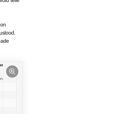
õib teile
 on
muslood.
made