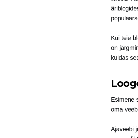
äriblogid
populaarse
Kui teie b
on järgmi
kuidas sed
Loog
Esimene 
oma veebi
Ajaveebi j