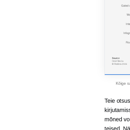
Kõige s
Teie otsus
kirjutamis
mõned vor
teised. N