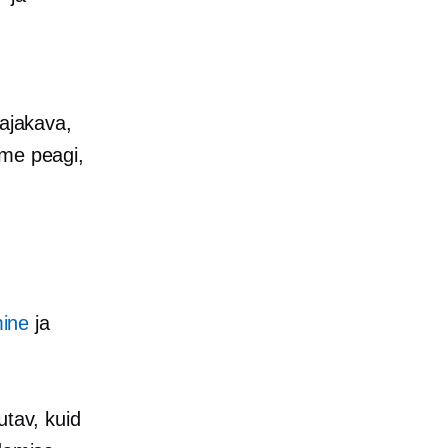
 ajakava,
eme peagi,
ine
ja
utav, kuid