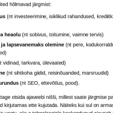
ted hõlmavad järgmist:
us
(nt investeerimine, isiklikud rahandused, krediitk
ja heaolu
(nt sobivus, toitumine, vaimne tervis)
il ja lapsevanemaks olemine
(nt pere, kodukorraldus
ed)
t vidinad, tarkvara, ülevaated)
ine
(nt sihtkoha giidid, reisinõuanded, marsruudid)
turundus
(nt SEO, ettevõtlus, pood).
age otsida ajaveebi nišši, millest saate järgmise p
d kirjutamas ette kujutada. Näiteks kui sul on arma