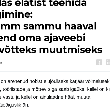
as elatist teenida
gimine:
amm sammu haaval
end oma ajaveebi
evõtteks muutmiseks
da
 on arenenud hobist elujõuliseks karjäärivõimalusek
, tööriistade ja mõtteviisiga saab igaüks, kellel on ki
e vastu ja kellel on ainulaadne hääl, muuta
äieõiguslik
äri.