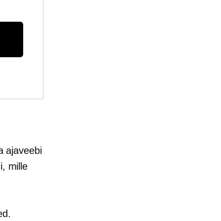
 ajaveebi
, mille
ed.