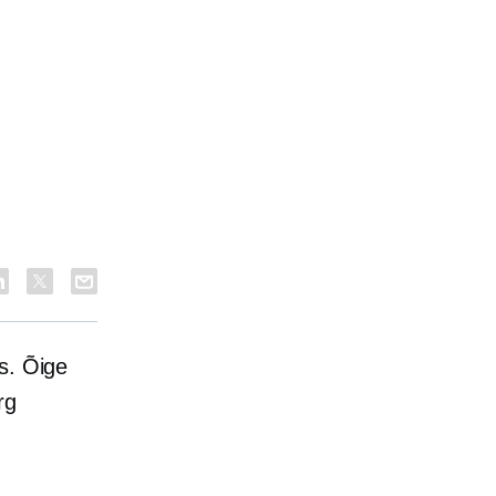
s. Õige
rg