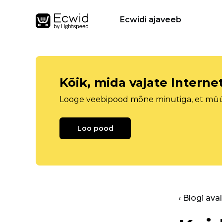
Ecwidi ajaveeb
Kõik, mida vajate Intern
Looge veebipood mõne minutiga, et müüa 
Loo pood
‹ Blogi ava