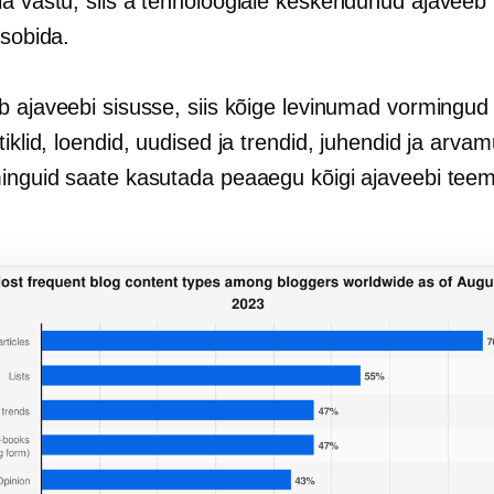
a vastu, siis a
tehnoloogiale keskendunud
ajaveeb v
 sobida.
b ajaveebi sisusse, siis kõige levinumad vormingud
tiklid, loendid, uudised ja trendid, juhendid ja arva
inguid saate kasutada peaaegu kõigi ajaveebi tee