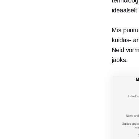
tehnoloogi
ideaalselt
Mis puutu
kuidas-
ar
Neid vorm
jaoks.