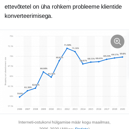
ettevõtetel on üha rohkem probleeme klientide
konverteerimisega.
Interneti-ostukorvi hülgamise määr kogu maailmas,
2006-2020
(Allikas:
Statista
)