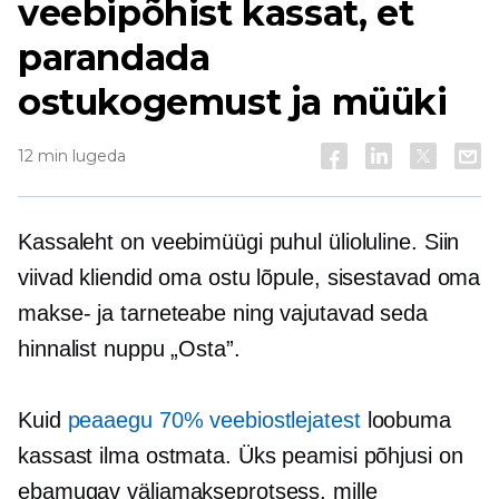
veebipõhist kassat, et
parandada
ostukogemust ja müüki
12 min lugeda
Kassaleht on veebimüügi puhul ülioluline. Siin
viivad kliendid oma ostu lõpule, sisestavad oma
makse- ja tarneteabe ning vajutavad seda
hinnalist nuppu „Osta”.
Kuid
peaaegu 70% veebiostlejatest
loobuma
kassast ilma ostmata. Üks peamisi põhjusi on
ebamugav väljamakseprotsess, mille