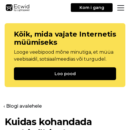
Kom i gang
Kõik, mida vajate Internetis
müümiseks
Looge veebipood mõne minutiga, et müüa
veebisaidil, sotsiaalmeedias või turgudel.
Loo pood
‹ Blogi avalehele
Kuidas kohandada