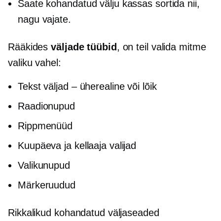
Saate kohandatud välju kassas sortida nii,
nagu vajate.
Rääkides
väljade tüübid
, on teil valida mitme
valiku vahel:
Tekst
väljad – üherealine
või lõik
Raadionupud
Rippmenüüd
Kuupäeva ja kellaaja valijad
Valikunupud
Märkeruudud
Rikkalikud kohandatud väljaseaded