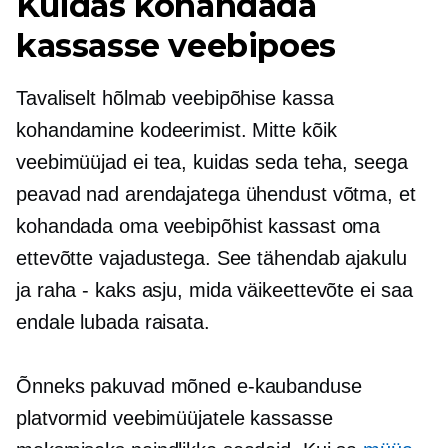
Kuidas kohandada
kassasse veebipoes
Tavaliselt hõlmab veebipõhise kassa
kohandamine kodeerimist. Mitte kõik
veebimüüjad ei tea, kuidas seda teha, seega
peavad nad arendajatega ühendust võtma, et
kohandada oma veebipõhist kassast oma
ettevõtte vajadustega. See tähendab ajakulu
ja
raha - kaks
asju, mida väikeettevõte ei saa
endale lubada raisata.
Õnneks pakuvad mõned e-kaubanduse
platvormid veebimüüjatele kassasse