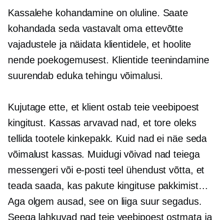
Kassalehe kohandamine on oluline. Saate
kohandada seda vastavalt oma ettevõtte
vajadustele ja näidata klientidele, et hoolite
nende poekogemusest. Klientide teenindamine
suurendab eduka tehingu võimalusi.
Kujutage ette, et klient ostab teie veebipoest
kingitust. Kassas arvavad nad, et tore oleks
tellida tootele kinkepakk. Kuid nad ei näe seda
võimalust kassas. Muidugi võivad nad teiega
messengeri või e-posti teel ühendust võtta, et
teada saada, kas pakute kingituse pakkimist…
Aga olgem ausad, see on liiga suur segadus.
Seega lahkuvad nad teie veebipoest ostmata ja