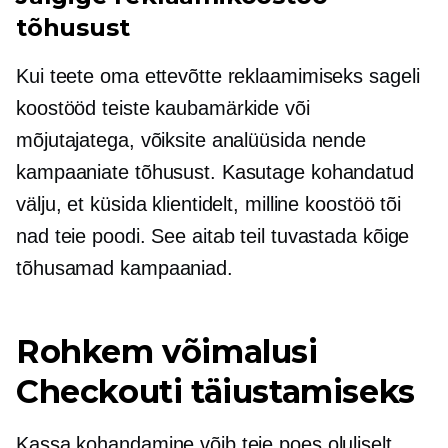
tõhusust
Kui teete oma ettevõtte reklaamimiseks sageli
koostööd teiste kaubamärkide või
mõjutajatega, võiksite analüüsida nende
kampaaniate tõhusust. Kasutage kohandatud
välju, et küsida klientidelt, milline koostöö tõi
nad teie poodi. See aitab teil tuvastada kõige
tõhusamad kampaaniad.
Rohkem võimalusi
Checkouti täiustamiseks
Kassa kohandamine võib teie poes oluliselt