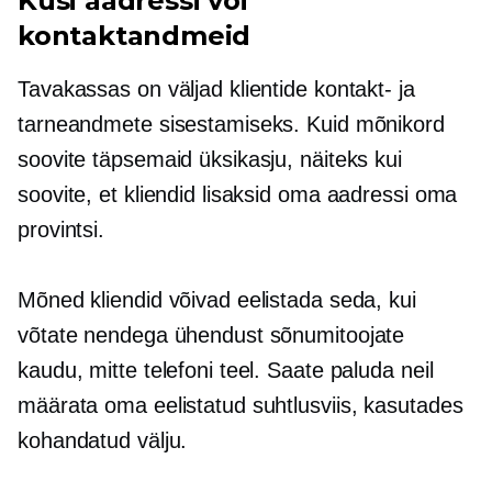
Küsi aadressi või
kontaktandmeid
Tavakassas on väljad klientide kontakt- ja
tarneandmete sisestamiseks. Kuid mõnikord
soovite täpsemaid üksikasju, näiteks kui
soovite, et kliendid lisaksid oma aadressi oma
provintsi.
Mõned kliendid võivad eelistada seda, kui
võtate nendega ühendust sõnumitoojate
kaudu, mitte telefoni teel. Saate paluda neil
määrata oma eelistatud suhtlusviis, kasutades
kohandatud välju.