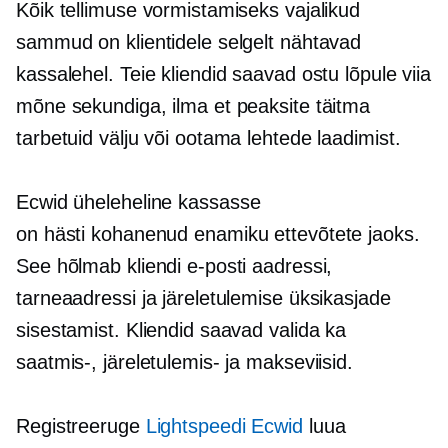
Kõik tellimuse vormistamiseks vajalikud
sammud on klientidele selgelt nähtavad
kassalehel. Teie kliendid saavad ostu lõpule viia
mõne sekundiga, ilma et peaksite täitma
tarbetuid välju või ootama lehtede laadimist.
Ecwid
üheleheline
kassasse
on
hästi kohanenud
enamiku ettevõtete jaoks.
See hõlmab kliendi e-posti aadressi,
tarneaadressi ja järeletulemise üksikasjade
sisestamist. Kliendid saavad valida ka
saatmis-, järeletulemis- ja makseviisid.
Registreeruge
Lightspeedi Ecwid
luua