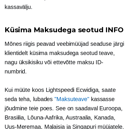
kassavälju.
Küsima
Maksudega seotud
INFO
Mõnes riigis peavad veebimüüjad seaduse järgi
klientidelt küsima
maksudega seotud
teave,
nagu üksikisiku või ettevõtte maksu ID-
numbrid.
Kui müüte koos Lightspeedi Ecwidiga, saate
seda teha, lubades
"Maksuteave"
kassasse
jõudmine teie poes. See on saadaval Euroopa,
Brasiilia, Lõuna-Aafrika, Austraalia, Kanada,
Uus-Meremaa, Malaisia ​​ja Singapuri müüjatele.