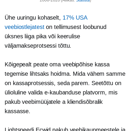
Ühe uuringu kohaselt,
17% USA
veebiostlejatest
on tellimusest loobunud
üksnes liiga pika või keerulise
väljamakseprotsessi tõttu.
Kõigepealt peate oma veebipõhise kassa
tegemise lihtsaks hoidma. Mida vähem samme
on kassaprotsessis, seda parem. Seetõttu on
ülioluline valida e-kaubanduse platvorm, mis
pakub veebimüüjatele a
kliendisõbralik
kassasse.
Lightspeedi Ecwid pakub veebikaupmeestele ja