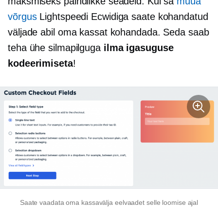
maksmiseks paindlikke seadeid. Kui sa
müüa
võrgus
Lightspeedi Ecwidiga saate kohandatud
väljade abil oma kassat kohandada. Seda saab
teha ühe silmapilguga
ilma igasuguse
kodeerimiseta
!
Saate vaadata oma kassavälja eelvaadet selle loomise ajal