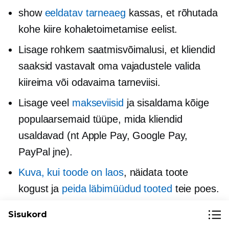
show
eeldatav tarneaeg
kassas, et rõhutada
kohe kiire kohaletoimetamise eelist.
Lisage rohkem saatmisvõimalusi, et kliendid
saaksid vastavalt oma vajadustele valida
kiireima või odavaima tarneviisi.
Lisage veel
makseviisid
ja sisaldama kõige
populaarsemaid tüüpe, mida kliendid
usaldavad (nt Apple Pay, Google Pay,
PayPal jne).
Kuva, kui toode on laos
, näidata toote
kogust ja
peida
läbimüüdud
tooted
teie poes.
Kirjutage tõhus
tagastamisreeglid
hajutada
Sisukord
klientide kahtlusi teie poest ostmise suhtes.