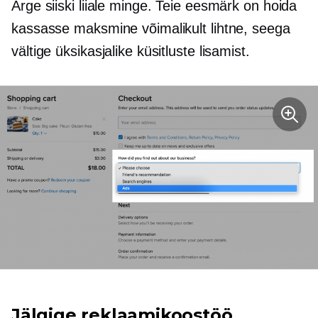
Ärge siiski liiale minge. Teie eesmärk on hoida
kassasse maksmine võimalikult lihtne, seega
vältige üksikasjalike küsitluste lisamist.
Jälgige reklaamikoostöö