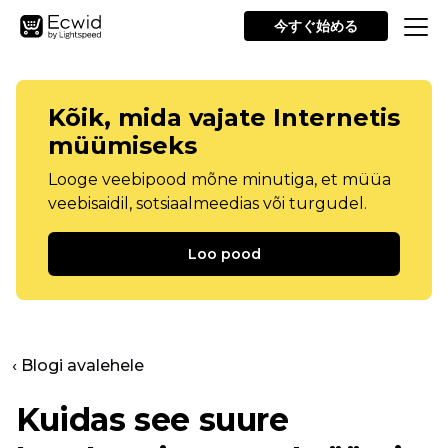
今すぐ始める
Kõik, mida vajate Internetis
müümiseks
Looge veebipood mõne minutiga, et müüa
veebisaidil, sotsiaalmeedias või turgudel.
Loo pood
‹ Blogi avalehele
Kuidas see suure