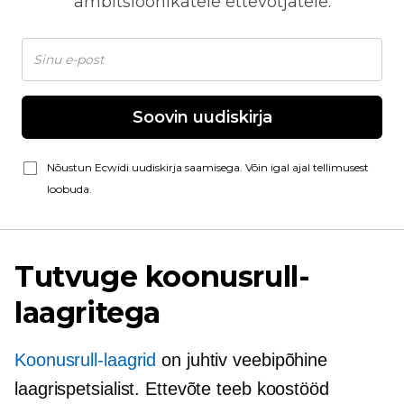
ambitsioonikatele ettevõtjatele.
Soovin uudiskirja
Nõustun Ecwidi uudiskirja saamisega. Võin igal ajal tellimusest
loobuda.
Tutvuge koonusrull-
laagritega
Koonusrull-laagrid
on juhtiv veebipõhine
laagrispetsialist. Ettevõte teeb koostööd