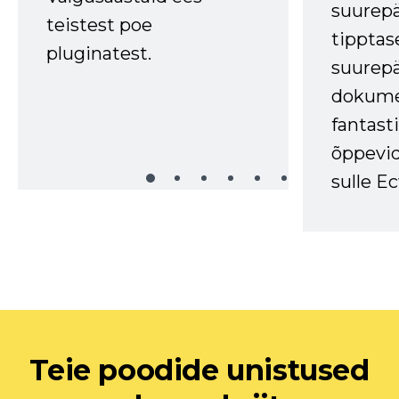
suurep
teistest poe
tipptas
pluginatest.
suurep
dokume
fantasti
õppevid
sulle Ec
Teie poodide unistused