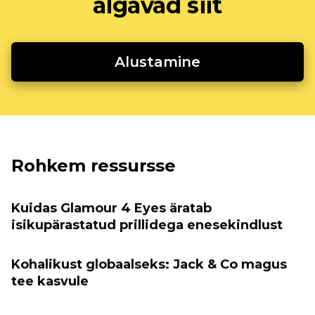
algavad siit
Alustamine
Rohkem ressursse
Kuidas Glamour 4 Eyes äratab
isikupärastatud prillidega enesekindlust
Kohalikust globaalseks: Jack & Co magus
tee kasvule