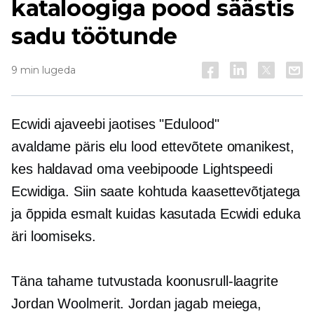
kataloogiga pood säästis
sadu töötunde
9 min lugeda
Ecwidi ajaveebi jaotises "Edulood"
avaldame
päris elu
lood ettevõtete omanikest,
kes haldavad oma veebipoode Lightspeedi
Ecwidiga. Siin saate kohtuda kaasettevõtjatega
ja õppida
esmalt
kuidas kasutada Ecwidi eduka
äri loomiseks.
Täna tahame tutvustada koonusrull-laagrite
Jordan Woolmerit. Jordan jagab meiega,