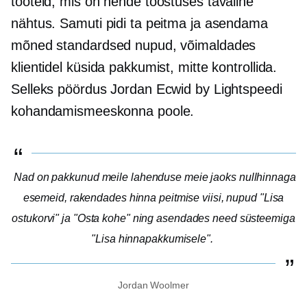
tooteid, mis on nende tööstuses tavaline
nähtus. Samuti pidi ta peitma ja asendama
mõned standardsed nupud, võimaldades
klientidel küsida pakkumist, mitte kontrollida.
Selleks pöördus Jordan Ecwid by Lightspeedi
kohandamismeeskonna poole.
Nad on pakkunud meile lahenduse meie jaoks
nullhinnaga
esemeid, rakendades hinna peitmise viisi, nupud "Lisa
ostukorvi" ja "Osta kohe" ning asendades need süsteemiga
"Lisa hinnapakkumisele".
Jordan Woolmer