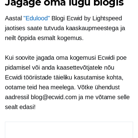
Jagage oma lugu blogis
Aastal
"Edulood"
Blogi Ecwid by Lightspeed
jaotises saate tutvuda kaaskaupmeestega ja
neilt õppida
esmalt
kogemus.
Kui soovite jagada oma kogemusi Ecwidi poe
pidamisel või anda kaasettevõtjatele nõu
Ecwidi tööriistade täieliku kasutamise kohta,
ootame teid hea meelega. Võtke ühendust
aadressil blog@ecwid.com ja me võtame selle
sealt edasi!