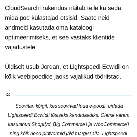
CloudSearchi rakendus näitab teile ka seda,
mida poe külastajad otsisid. Saate neid
andmeid kasutada oma kataloogi
optimeerimiseks, et see vastaks klientide
vajadustele.
Üldiselt usub Jordan, et Lightspeedi Ecwidil on
kõik veebipoodide jaoks vajalikud tööriistad.
Soovitan kõigil, kes soovivad luua e-poodi, pidada
Lightspeedi Ecwidit tõsiseks kandidaadiks. Oleme varem
kasutanud Shopifyd, Big Commerce'i ja WooCommerce'i
ning kõik need platvormid jäid märgist alla. Lightspeedi