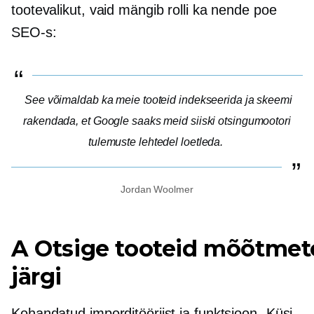
tootevalikut, vaid mängib rolli ka nende poe
SEO-s:
See võimaldab ka meie tooteid indekseerida ja skeemi
rakendada, et Google saaks meid siiski otsingumootori
tulemuste lehtedel loetleda.
Jordan Woolmer
A Otsige tooteid mõõtmet
järgi
Kohandatud imporditööriist ja funktsioon „Küsi