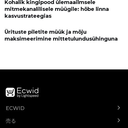
Kohalik kingipood ülemaailmsele
mitmekanalilisele müügile: hõbe linna
kasvustrateegias
Ürituste piletite müük ja mõju
maksimeerimine mittetulundusühinguna
ECWID
Ecwid.com
売る
ヘルプセンター