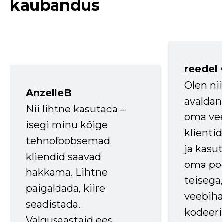
kaubandus
reedel
Olen ni
AnzelleB
avaldan
Nii lihtne kasutada –
oma vee
isegi minu kõige
klienti
tehnofoobsemad
ja kasu
kliendid saavad
oma poe
hakkama. Lihtne
teisega,
paigaldada, kiire
veebihal
seadistada.
kodeer
Valgusaastaid ees