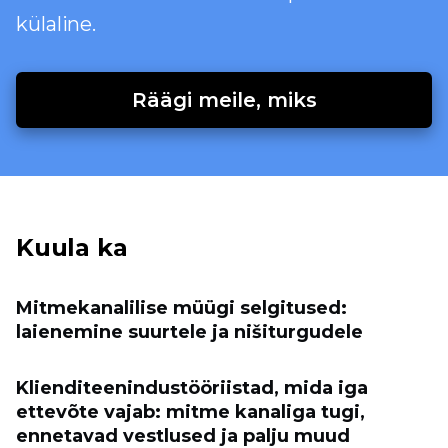
külaline.
Räägi meile, miks
Kuula ka
Mitmekanalilise müügi selgitused:
laienemine suurtele ja nišiturgudele
Klienditeenindustööriistad, mida iga
ettevõte vajab: mitme kanaliga tugi,
ennetavad vestlused ja palju muud