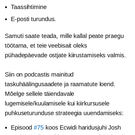
Taassihtimine
E-posti turundus.
Samuti saate teada, mille kallal peate praegu
töötama, et teie veebisait oleks
pühadepäevade ostjate kiirustamiseks valmis.
Siin on podcastis mainitud
taskuhäälingusaadete ja raamatute loend.
Mõelge sellele täiendavale
lugemisele/kuulamisele kui kiirkursusele
puhkuseturunduse strateegia uuendamiseks:
Episood
#75
koos Ecwidi haridusjuhi Josh