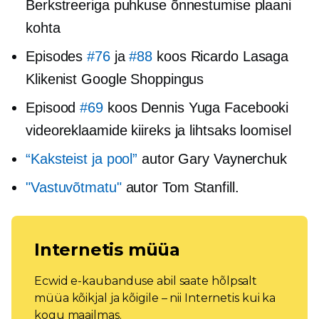
Berkstreeriga puhkuse õnnestumise plaani
kohta
Episodes
#76
ja
#88
koos Ricardo Lasaga
Klikenist Google Shoppingus
Episood
#69
koos Dennis Yuga Facebooki
videoreklaamide kiireks ja lihtsaks loomisel
“Kaksteist ja pool”
autor Gary Vaynerchuk
"Vastuvõtmatu"
autor Tom Stanfill.
Internetis müüa
Ecwid e-kaubanduse abil saate hõlpsalt
müüa kõikjal ja kõigile – nii Internetis kui ka
kogu maailmas.