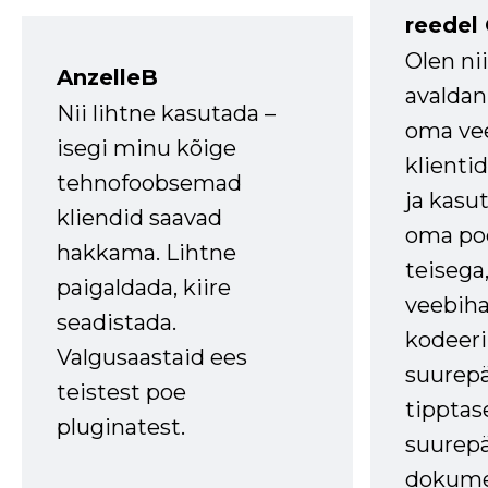
reedel
Olen ni
AnzelleB
avaldan
Nii lihtne kasutada –
oma vee
isegi minu kõige
klienti
tehnofoobsemad
ja kasu
kliendid saavad
oma poe
hakkama. Lihtne
teisega,
paigaldada, kiire
veebihal
seadistada.
kodeer
Valgusaastaid ees
suurep
teistest poe
tipptas
pluginatest.
suurep
dokume