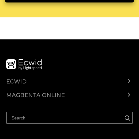
ECWID
Ecwid.com
MAGBENTA ONLINE
Help center
Ibenta kahit saan
Ibenta sa Facebook