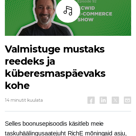
Kuulama
Valmistuge mustaks
reedeks ja
küberesmaspäevaks
kohe
14 minutit kuulata
Selles boonusepisoodis käsitleb meie
taskuhäälingusaatejuht RichE mõningaid asju,