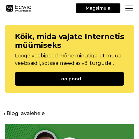
Magsimula
Kõik, mida vajate Internetis
müümiseks
Looge veebipood mõne minutiga, et müüa
veebisaidil, sotsiaalmeedias või turgudel.
Loo pood
‹ Blogi avalehele