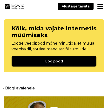
Alustage tasuta
Kõik, mida vajate Internetis
müümiseks
Looge veebipood mõne minutiga, et müüa
veebisaidil, sotsiaalmeedias või turgudel.
Loo pood
‹ Blogi avalehele