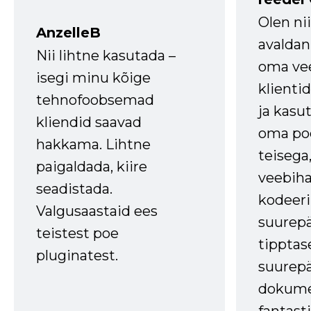
Olen ni
AnzelleB
avaldan
Nii lihtne kasutada –
oma vee
isegi minu kõige
klienti
tehnofoobsemad
ja kasu
kliendid saavad
oma poe
hakkama. Lihtne
teisega,
paigaldada, kiire
veebihal
seadistada.
kodeer
Valgusaastaid ees
suurep
teistest poe
tipptas
pluginatest.
suurep
dokume