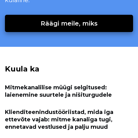
külaline.
Räägi meile, miks
Kuula ka
Mitmekanalilise müügi selgitused:
laienemine suurtele ja nišiturgudele
Klienditeenindustööriistad, mida iga
ettevõte vajab: mitme kanaliga tugi,
ennetavad vestlused ja palju muud