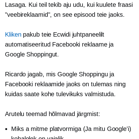
Lasaga. Kui teil tekib aju udu, kui kuulete fraasi
"veebireklaamid", on see episood teie jaoks.
Kliken
pakub teie Ecwidi juhtpaneelilt
automatiseeritud Facebooki reklaame ja
Google Shoppingut.
Ricardo jagab, mis Google Shoppingu ja
Facebooki reklaamide jaoks on tulemas ning
kuidas saate kohe tulevikuks valmistuda.
Arutelu teemad hõlmavad järgmist:
Miks a
mitme platvormiga
(Ja
mitu Google'i)
kohalolek on vajalik.