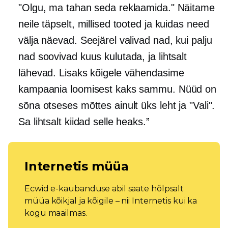
"Olgu, ma tahan seda reklaamida." Näitame
neile täpselt, millised tooted ja kuidas need
välja näevad. Seejärel valivad nad, kui palju
nad soovivad kuus kulutada, ja lihtsalt
lähevad. Lisaks kõigele vähendasime
kampaania loomisest kaks sammu. Nüüd on
sõna otseses mõttes ainult üks leht ja "Vali".
Sa lihtsalt kiidad selle heaks.”
Internetis müüa
Ecwid e-kaubanduse abil saate hõlpsalt
müüa kõikjal ja kõigile – nii Internetis kui ka
kogu maailmas.