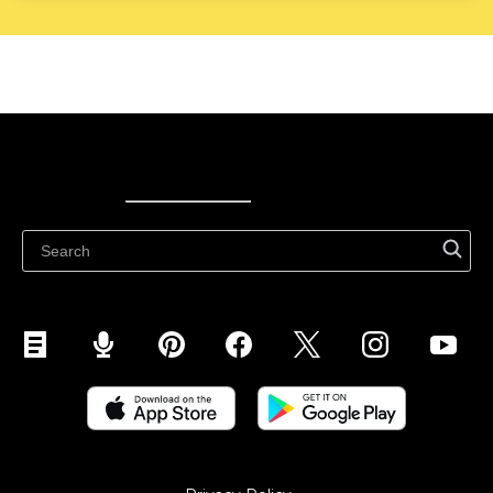
Ecwid
Ecwid
Ecwidi ajaveeb
Abikeskus