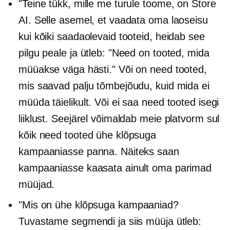
"Teine tükk, mille me turule toome, on Store
AI. Selle asemel, et vaadata oma laoseisu
kui kõiki saadaolevaid tooteid, heidab see
pilgu peale ja ütleb: "Need on tooted, mida
müüakse väga hästi." Või on need tooted,
mis saavad palju tõmbejõudu, kuid mida ei
müüda täielikult. Või ei saa need tooted isegi
liiklust. Seejärel võimaldab meie platvorm sul
kõik need tooted ühe klõpsuga
kampaaniasse panna. Näiteks saan
kampaaniasse kaasata ainult oma parimad
müüjad.
"Mis on
ühe klõpsuga
kampaaniad?
Tuvastame segmendi ja siis müüja ütleb: