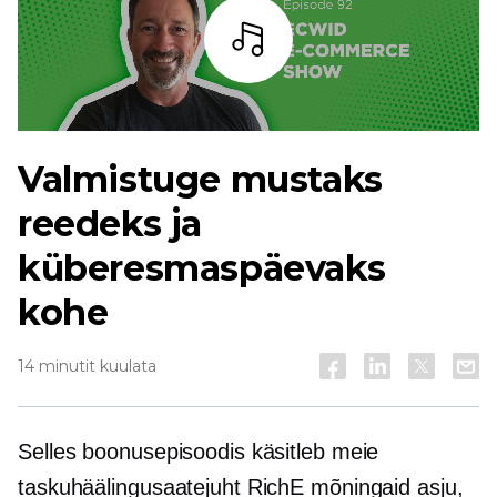
Kuulama
Valmistuge mustaks
reedeks ja
küberesmaspäevaks
kohe
14 minutit kuulata
Selles boonusepisoodis käsitleb meie
taskuhäälingusaatejuht RichE mõningaid asju,