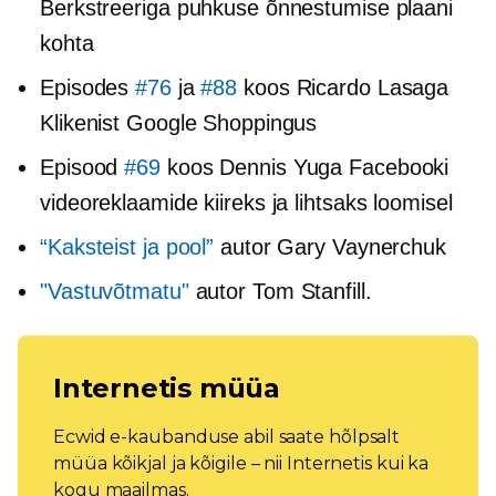
Berkstreeriga puhkuse õnnestumise plaani
kohta
Episodes
#76
ja
#88
koos Ricardo Lasaga
Klikenist Google Shoppingus
Episood
#69
koos Dennis Yuga Facebooki
videoreklaamide kiireks ja lihtsaks loomisel
“Kaksteist ja pool”
autor Gary Vaynerchuk
"Vastuvõtmatu"
autor Tom Stanfill.
Internetis müüa
Ecwid e-kaubanduse abil saate hõlpsalt
müüa kõikjal ja kõigile – nii Internetis kui ka
kogu maailmas.