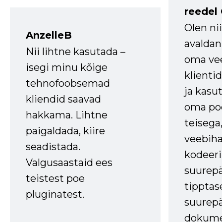
reedel
Olen ni
AnzelleB
avaldan
Nii lihtne kasutada –
oma vee
isegi minu kõige
klienti
tehnofoobsemad
ja kasu
kliendid saavad
oma poe
hakkama. Lihtne
teisega,
paigaldada, kiire
veebihal
seadistada.
kodeer
Valgusaastaid ees
suurep
teistest poe
tipptas
pluginatest.
suurep
dokume