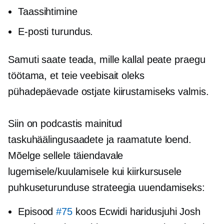
Taassihtimine
E-posti turundus.
Samuti saate teada, mille kallal peate praegu
töötama, et teie veebisait oleks
pühadepäevade ostjate kiirustamiseks valmis.
Siin on podcastis mainitud
taskuhäälingusaadete ja raamatute loend.
Mõelge sellele täiendavale
lugemisele/kuulamisele kui kiirkursusele
puhkuseturunduse strateegia uuendamiseks:
Episood
#75
koos Ecwidi haridusjuhi Josh