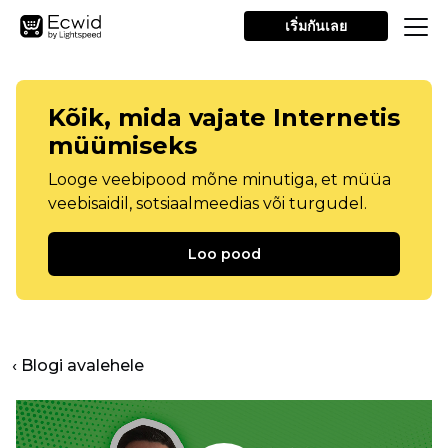
เริ่มกันเลย
Kõik, mida vajate Internetis
müümiseks
Looge veebipood mõne minutiga, et müüa
veebisaidil, sotsiaalmeedias või turgudel.
Loo pood
‹ Blogi avalehele