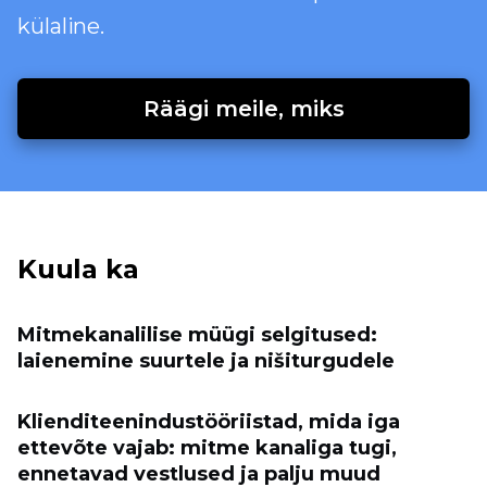
külaline.
Räägi meile, miks
Kuula ka
Mitmekanalilise müügi selgitused:
laienemine suurtele ja nišiturgudele
Klienditeenindustööriistad, mida iga
ettevõte vajab: mitme kanaliga tugi,
ennetavad vestlused ja palju muud