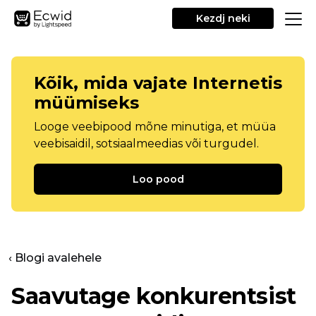
Kezdj neki
Kõik, mida vajate Internetis
müümiseks
Looge veebipood mõne minutiga, et müüa
veebisaidil, sotsiaalmeedias või turgudel.
Loo pood
‹ Blogi avalehele
Saavutage konkurentsist