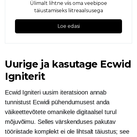
Ülimalt lihtne viis oma veebipoe
täiustamiseks liitreaalsusega
Loe edasi
Uurige ja kasutage Ecwid
Igniterit
Ecwid Igniteri uusim iteratsioon annab
tunnistust Ecwidi pühendumusest anda
väikeettevõtete omanikele digitaalsel turul
mõjuvõimu. Selles värskenduses pakutav
tööriistade komplekt ei ole lihtsalt täiustus; see