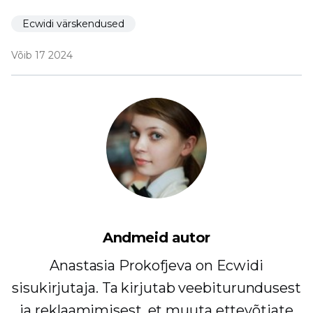
Ecwidi värskendused
Võib 17 2024
Andmeid autor
Anastasia Prokofjeva on Ecwidi
sisukirjutaja. Ta kirjutab veebiturundusest
ja reklaamimisest, et muuta ettevõtjate