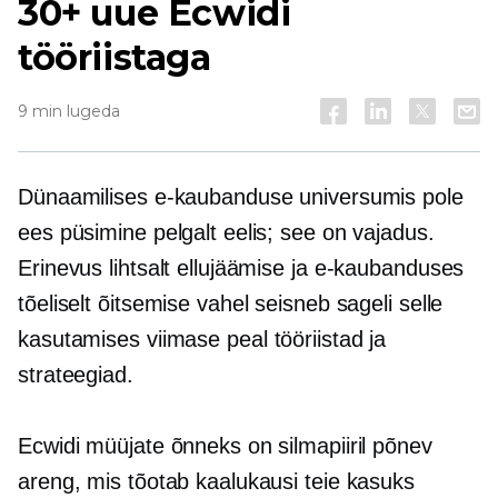
30+ uue Ecwidi
tööriistaga
9 min lugeda
Dünaamilises e-kaubanduse universumis pole
ees püsimine pelgalt eelis; see on vajadus.
Erinevus lihtsalt ellujäämise ja e-kaubanduses
tõeliselt õitsemise vahel seisneb sageli selle
kasutamises
viimase peal
tööriistad ja
strateegiad.
Ecwidi müüjate õnneks on silmapiiril põnev
areng, mis tõotab kaalukausi teie kasuks