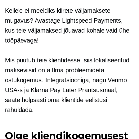
Kellele ei meeldiks kiirete väljamaksete
mugavus? Avastage Lightspeed Payments,
kus teie väljamaksed jõuavad kohale vaid ühe
tööpäevaga!
Mis puutub teie klientidesse, siis lokaliseeritud
makseviisid on a
Ilma probleemideta
ostukogemus. Integratsiooniga, nagu Venmo
USA-s ja Klarna Pay Later Prantsusmaal,
saate hõlpsasti oma klientide eelistusi
rahuldada.
Olge kliendikogemusest