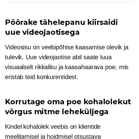
Pöörake tähelepanu kiirsaidi
uue videojaotisega
Videosisu on veebipõhise kaasamise olevik ja
tulevik. Uue videojaotise abil saate luua
visuaalselt rikkaliku ja kaasahaarava poe, mis
eristab teid konkurentidest.
Korrutage oma poe kohalolekut
võrgus mitme leheküljega
Kindel kohalolek veebis on klientide
meelitamisel ja hoidmisel otsustava