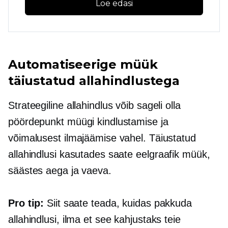
Loe edasi
Automatiseerige müük
täiustatud allahindlustega
Strateegiline allahindlus võib sageli olla
pöördepunkt müügi kindlustamise ja
võimalusest ilmajäämise vahel. Täiustatud
allahindlusi kasutades saate
eelgraafik
müük,
säästes aega ja vaeva.
Pro tip:
Siit saate teada, kuidas pakkuda
allahindlusi, ilma et see kahjustaks teie