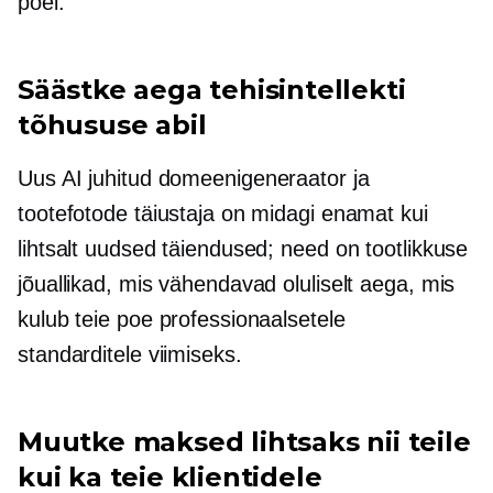
poel.
Säästke aega tehisintellekti
tõhususe abil
Uus
AI juhitud
domeenigeneraator ja
tootefotode täiustaja on midagi enamat kui
lihtsalt uudsed täiendused; need on tootlikkuse
jõuallikad, mis vähendavad oluliselt aega, mis
kulub teie poe professionaalsetele
standarditele viimiseks.
Muutke maksed lihtsaks nii teile
kui ka teie klientidele