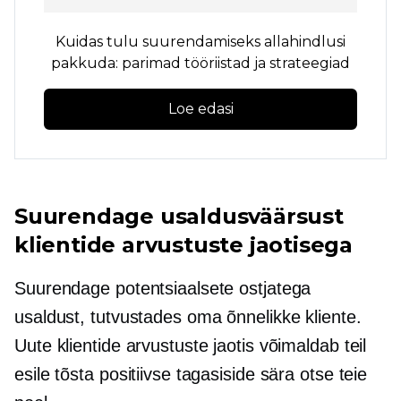
Kuidas tulu suurendamiseks allahindlusi
pakkuda: parimad tööriistad ja strateegiad
Loe edasi
Suurendage usaldusväärsust
klientide arvustuste jaotisega
Suurendage potentsiaalsete ostjatega
usaldust, tutvustades oma õnnelikke kliente.
Uute klientide arvustuste jaotis võimaldab teil
esile tõsta positiivse tagasiside sära otse teie