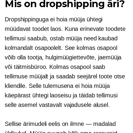
Mis on dropshipping äri?
Dropshippinguga ei hoia müüja ühtegi
müüdavat toodet laos. Kuna erinevate toodete
tellimusi saabub, ostab müüja need kaubad
kolmandalt osapoolelt. See kolmas osapool
võib olla tootja, hulgimüügiettevõte, jaemüüja
või täitmisbüroo. Kolmas osapool saab
tellimuse müüjalt ja saadab seejärel toote otse
kliendile. Selle tulemusena ei hoia müüja
käepärast ühtegi laoseisu ja täidab tellimusi
selle asemel
vastavalt vajadusele
alusel.
Sellise ärimudeli eelis on ilmne — madalad