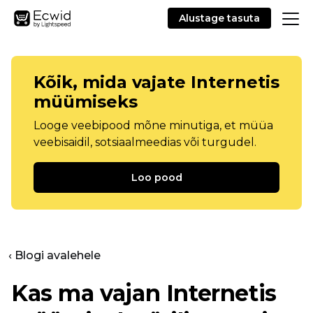
Alustage tasuta
Kõik, mida vajate Internetis
müümiseks
Looge veebipood mõne minutiga, et müüa
veebisaidil, sotsiaalmeedias või turgudel.
Loo pood
‹ Blogi avalehele
Kas ma vajan Internetis