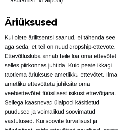
asutamist; vt allpool).
Äriüksused
Kui olete ärilitsentsi saanud, ei tähenda see
aga seda, et teil on nüüd dropship-ettevõte.
Ettevõtlusluba annab teile loa oma ettevõtet
selles piirkonnas juhtida. Kuid peate ikkagi
taotlema äriüksuse ametlikku ettevõtet. Ilma
ametliku ettevõtteta juhiksite oma
veebiettevõtet füüsilisest isikust ettevõtjana.
Sellega kaasnevad ülalpool käsitletud
puudused ja võimalikud soovimatud
vastutused. Kui soovite turvalisust ja