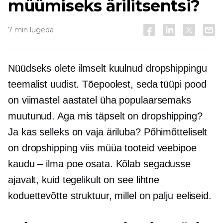
müümiseks ärilitsentsi?
7 min lugeda
Nüüdseks olete ilmselt kuulnud dropshippingu
teemalist uudist. Tõepoolest, seda tüüpi pood
on viimastel aastatel üha populaarsemaks
muutunud. Aga mis täpselt on dropshipping?
Ja kas selleks on vaja äriluba? Põhimõtteliselt
on dropshipping viis müüa tooteid veebipoe
kaudu – ilma poe osata. Kõlab segadusse
ajavalt, kuid tegelikult on see lihtne
koduettevõtte struktuur, millel on palju eeliseid.