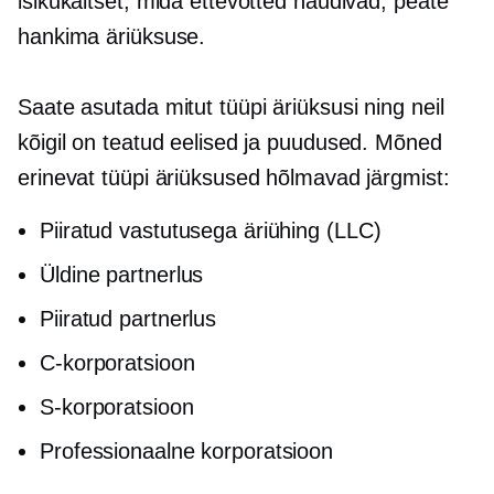
isikukaitset, mida ettevõtted naudivad, peate
hankima äriüksuse.
Saate asutada mitut tüüpi äriüksusi ning neil
kõigil on teatud eelised ja puudused. Mõned
erinevat tüüpi äriüksused hõlmavad järgmist:
Piiratud vastutusega äriühing (LLC)
Üldine partnerlus
Piiratud partnerlus
C-korporatsioon
S-korporatsioon
Professionaalne korporatsioon