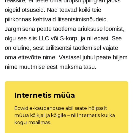
teaksite, et teete oma dropshipping-äri jaoks
õigeid otsuseid. Nad teavad kõiki teie
piirkonnas kehtivaid litsentsimisnõudeid.
Järgmisena peate taotlema äriüksuse loomist,
olgu see siis LLC või
S-korp,
ja nii edasi. See
on oluline, sest ärilitsentsi taotlemisel vajate
oma ettevõtte nime. Vastasel juhul peate hiljem
nime muutmise eest maksma tasu.
Internetis müüa
Ecwid e-kaubanduse abil saate hõlpsalt
müüa kõikjal ja kõigile – nii Internetis kui ka
kogu maailmas.