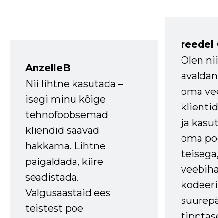
reedel
Olen ni
AnzelleB
avaldan
Nii lihtne kasutada –
oma vee
isegi minu kõige
klienti
tehnofoobsemad
ja kasu
kliendid saavad
oma poe
hakkama. Lihtne
teisega,
paigaldada, kiire
veebihal
seadistada.
kodeer
Valgusaastaid ees
suurep
teistest poe
tipptas