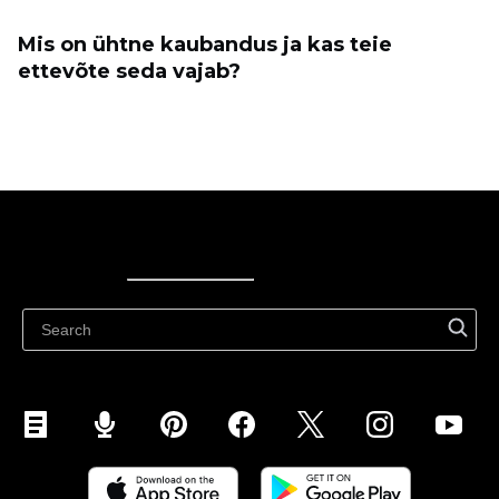
Mis on ühtne kaubandus ja kas teie
ettevõte seda vajab?
Ecwid
Ecwid
Ecwidi ajaveeb
Abikeskus