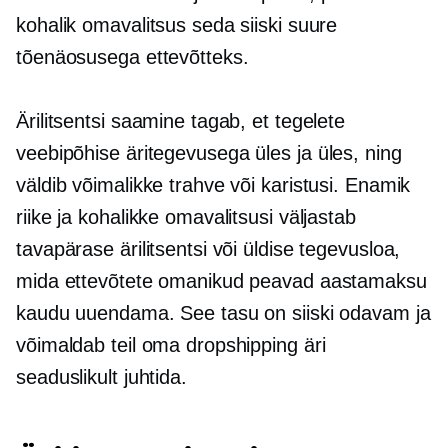
kohalik omavalitsus seda siiski suure
tõenäosusega ettevõtteks.
Ärilitsentsi saamine tagab, et tegelete
veebipõhise äritegevusega
üles ja üles,
ning
väldib võimalikke trahve või karistusi. Enamik
riike ja kohalikke omavalitsusi väljastab
tavapärase ärilitsentsi või üldise tegevusloa,
mida ettevõtete omanikud peavad aastamaksu
kaudu uuendama. See tasu on siiski odavam ja
võimaldab teil oma dropshipping äri
seaduslikult juhtida.