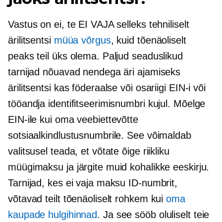
Vastus on ei, te EI VAJA selleks tehniliselt
ärilitsentsi
müüa võrgus
, kuid tõenäoliselt
peaks teil üks olema. Paljud seaduslikud
tarnijad nõuavad nendega äri ajamiseks
ärilitsentsi kas föderaalse või osariigi EIN-i või
tööandja identifitseerimisnumbri kujul. Mõelge
EIN-ile kui oma veebiettevõtte
sotsiaalkindlustusnumbrile. See võimaldab
valitsusel teada, et võtate õige riikliku
müügimaksu ja järgite muid kohalikke eeskirju.
Tarnijad, kes ei vaja maksu ID-numbrit,
võtavad teilt tõenäoliselt rohkem kui
oma
kaupade hulgihinnad
. Ja see sööb oluliselt teie