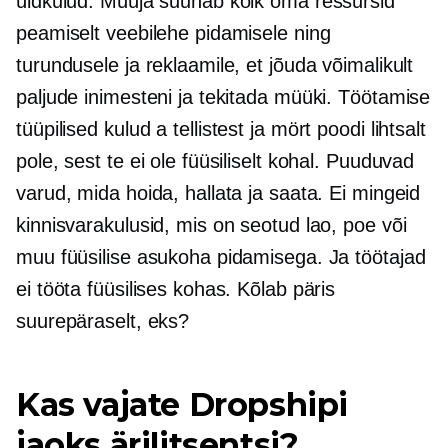
üldkulud. Müüja suunab kõik oma ressursid
peamiselt veebilehe pidamisele ning
turundusele ja reklaamile, et jõuda võimalikult
paljude inimesteni ja tekitada müüki. Töötamise
tüüpilised kulud a
tellistest ja mört
poodi lihtsalt
pole, sest te ei ole füüsiliselt kohal. Puuduvad
varud, mida hoida, hallata ja saata. Ei mingeid
kinnisvarakulusid, mis on seotud lao, poe või
muu füüsilise asukoha pidamisega. Ja töötajad
ei tööta füüsilises kohas. Kõlab päris
suurepäraselt, eks?
Kas vajate Dropshipi
jaoks ärilitsentsi?