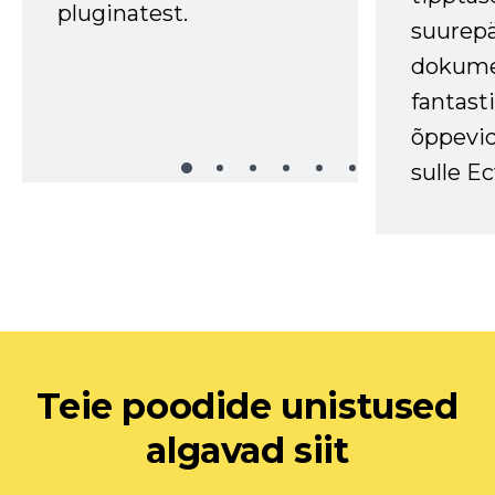
pluginatest.
suurep
dokume
fantasti
õppevid
sulle Ec
Teie poodide unistused
algavad siit