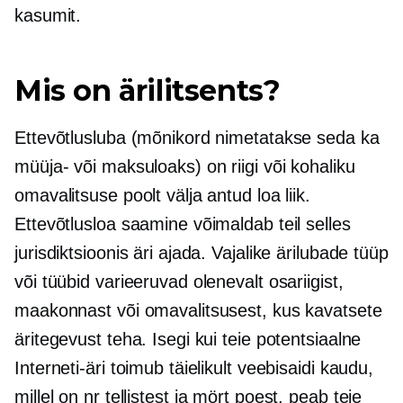
kasumit.
Mis on ärilitsents?
Ettevõtlusluba (mõnikord nimetatakse seda ka
müüja- või maksuloaks) on riigi või kohaliku
omavalitsuse poolt välja antud loa liik.
Ettevõtlusloa saamine võimaldab teil selles
jurisdiktsioonis äri ajada. Vajalike ärilubade tüüp
või tüübid varieeruvad olenevalt osariigist,
maakonnast või omavalitsusest, kus kavatsete
äritegevust teha. Isegi kui teie potentsiaalne
Interneti-äri toimub täielikult veebisaidi kaudu,
millel on nr
tellistest ja mört
poest, peab teie