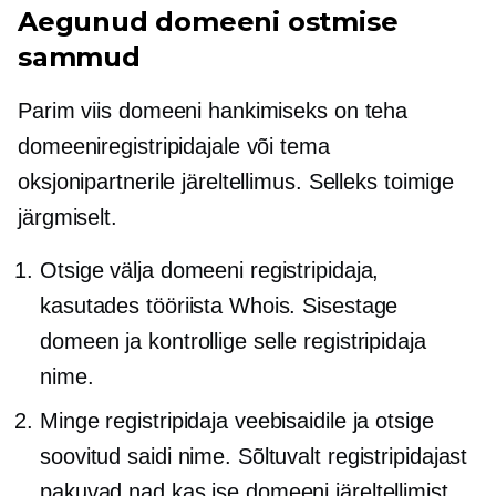
Aegunud domeeni ostmise
sammud
Parim viis domeeni hankimiseks on teha
domeeniregistripidajale või tema
oksjonipartnerile järeltellimus. Selleks toimige
järgmiselt.
Otsige välja domeeni registripidaja,
kasutades tööriista Whois. Sisestage
domeen ja kontrollige selle registripidaja
nime.
Minge registripidaja veebisaidile ja otsige
soovitud saidi nime. Sõltuvalt registripidajast
pakuvad nad kas ise domeeni järeltellimist