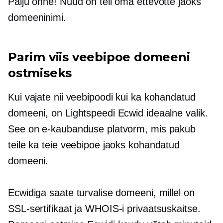
Palju õnne! Nüüd on teil oma ettevõtte jaoks
domeeninimi.
Parim viis veebipoe domeeni
ostmiseks
Kui vajate nii veebipoodi kui ka kohandatud
domeeni, on Lightspeedi Ecwid ideaalne valik.
See on e-kaubanduse platvorm, mis pakub
teile ka teie veebipoe jaoks kohandatud
domeeni.
Ecwidiga saate turvalise domeeni, millel on
SSL-sertifikaat ja WHOIS-i privaatsuskaitse.