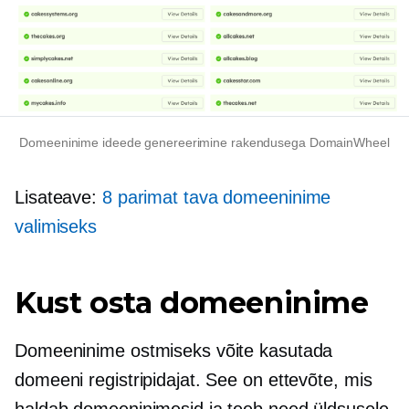
Domeeninime ideede genereerimine rakendusega DomainWheel
Lisateave:
8 parimat tava domeeninime
valimiseks
Kust osta domeeninime
Domeeninime ostmiseks võite kasutada
domeeni registripidajat. See on ettevõte, mis
haldab domeeninimesid ja teeb need üldsusele