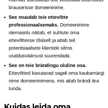
brauserisse domeeninime.
See muudab teie ettevõtte
professionaalsemaks.
Domeeninime
olemasolu näitab, et suhtute oma
ettevõttesse tõsiselt ja aitab teil
potentsiaalsete klientide silmis
usaldusväärsust suurendada.
See on teie brändingu oluline osa.
Ettevõtted kasutavad sageli oma kaubamärgi
nime domeeninimena, mis aitab brändi ära
tunda.
Kuidas leida oma