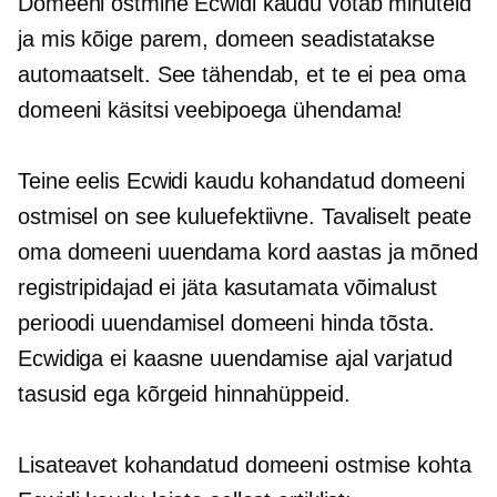
Domeeni ostmine Ecwidi kaudu võtab minuteid
ja mis kõige parem, domeen seadistatakse
automaatselt. See tähendab, et te ei pea oma
domeeni käsitsi veebipoega ühendama!
Teine eelis Ecwidi kaudu kohandatud domeeni
ostmisel on see
kuluefektiivne.
Tavaliselt peate
oma domeeni uuendama kord aastas ja mõned
registripidajad ei jäta kasutamata võimalust
perioodi uuendamisel domeeni hinda tõsta.
Ecwidiga ei kaasne uuendamise ajal varjatud
tasusid ega kõrgeid hinnahüppeid.
Lisateavet kohandatud domeeni ostmise kohta