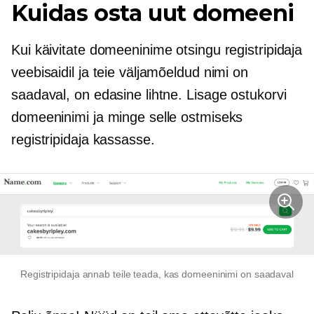
Kuidas osta uut domeeni
Kui käivitate domeeninime otsingu registripidaja
veebisaidil ja teie väljamõeldud nimi on
saadaval, on edasine lihtne. Lisage ostukorvi
domeeninimi ja minge selle ostmiseks
registripidaja kassasse.
Registripidaja annab teile teada, kas domeeninimi on saadaval