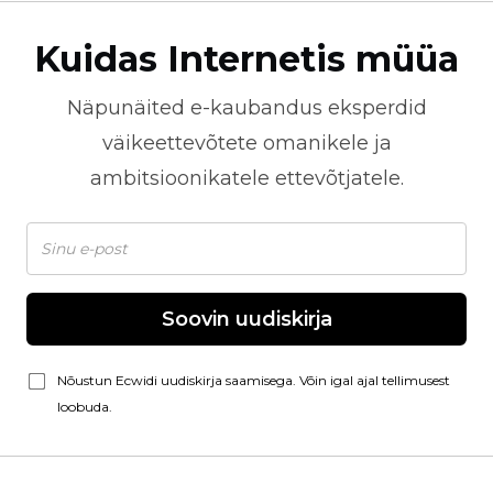
Kuidas Internetis müüa
Näpunäited
e-kaubandus
eksperdid
väikeettevõtete omanikele ja
ambitsioonikatele ettevõtjatele.
Soovin uudiskirja
Nõustun Ecwidi uudiskirja saamisega. Võin igal ajal tellimusest
loobuda.