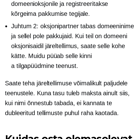
domeenioksjonile ja registreeritakse
kõrgeima pakkumise tegijale.
Juhtum 2: oksjonipartner tabas domeeninime
ja sellel pole pakkujaid. Kui teil on domeeni
oksjonisaidil järeltellimus, saate selle kohe
kätte. Muidu püüab selle kinni
a
tilgapüüdmine
teenust.
Saate teha järeltellimuse võimalikult paljudele
teenustele. Kuna tasu tuleb maksta ainult siis,
kui nimi õnnestub tabada, ei kannata te
dubleeritud tellimuste puhul raha kaotada.
Kuidas osta olemasolevat