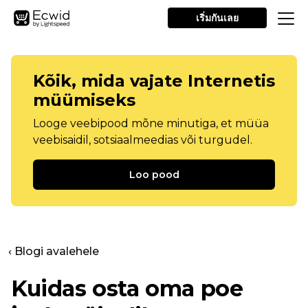
เริ่มกันเลย
Kõik, mida vajate Internetis
müümiseks
Looge veebipood mõne minutiga, et müüa
veebisaidil, sotsiaalmeedias või turgudel.
Loo pood
‹ Blogi avalehele
Kuidas osta oma poe