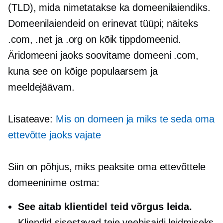
(TLD), mida nimetatakse ka domeenilaiendiks.
Domeenilaiendeid on erinevat tüüpi; näiteks
.com, .net ja .org on kõik tippdomeenid.
Äridomeeni jaoks soovitame domeeni .com,
kuna see on kõige populaarsem ja
meeldejäävam.
Lisateave:
Mis on domeen ja miks te seda oma
ettevõtte jaoks vajate
Siin on põhjus, miks peaksite oma ettevõttele
domeeninime ostma:
See aitab klientidel teid võrgus leida.
Kliendid sisestavad teie veebisaidi leidmiseks