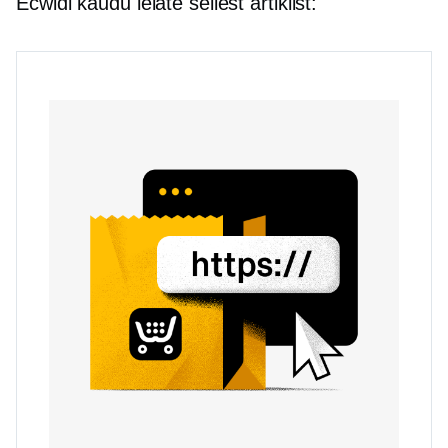
Ecwidi kaudu leiate sellest artiklist: