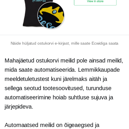
Näide hüljatud ostukorvi e-kirjast, mille saate Ecwidiga saata
Mahajäetud ostukorvi meilid pole ainsad meilid,
mida saate automatiseerida. Lemmikkaupade
meeldetuletustest kuni
järelmaks
aitäh
ja
sellega seotud tootesoovitused, turunduse
automatiseerimine hoiab suhtluse sujuva ja
järjepideva.
Automaatsed meilid on õigeaegsed ja