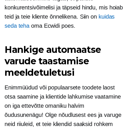
konkurentsivõimelisi ja täpseid hindu, mis hoiab
teid ja teie kliente õnnelikena. Siin on
kuidas
seda teha
oma Ecwidi poes.
Hankige automaatse
varude taastamise
meeldetuletusi
Enimmüüdud või populaarsete toodete laost
otsa saamine ja klientide lahkumise vaatamine
on iga ettevõtte omaniku halvim
õudusunenägu! Olge nõudlusest ees ja varuge
neid riiuleid, et teie kliendid saaksid rohkem