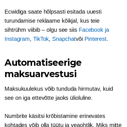
Ecwidiga saate hõlpsasti esitada uuesti
turundamise reklaame kõikjal, kus teie
sihtrühm viibib – olgu see siis
Facebook ja
Instagram
,
TikTok
,
Snapchat
või
Pinterest
.
Automatiseerige
maksuarvestusi
Maksukuulekus võib tunduda hirmutav, kuid
see on iga ettevõtte jaoks ülioluline.
Numbrite käsitsi krõbistamine erinevates
kohtades võib olla tüütu ja
veaohtlik.
Miks mitte