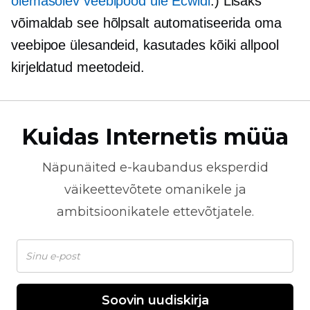
olemasolev veebipood üle Ecwidi
.) Lisaks
võimaldab see hõlpsalt automatiseerida oma
veebipoe ülesandeid, kasutades kõiki allpool
kirjeldatud meetodeid.
Kuidas Internetis müüa
Näpunäited
e-kaubandus
eksperdid
väikeettevõtete omanikele ja
ambitsioonikatele ettevõtjatele.
Soovin uudiskirja