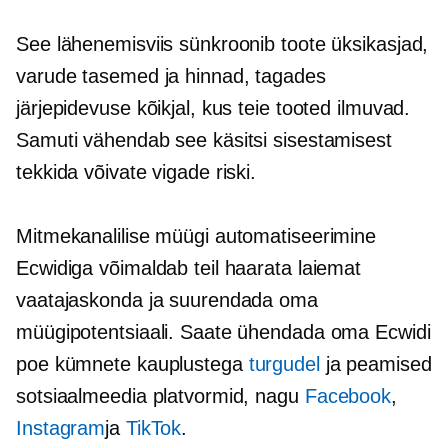
See lähenemisviis sünkroonib toote üksikasjad,
varude tasemed ja hinnad, tagades
järjepidevuse kõikjal, kus teie tooted ilmuvad.
Samuti vähendab see käsitsi sisestamisest
tekkida võivate vigade riski.
Mitmekanalilise müügi automatiseerimine
Ecwidiga võimaldab teil haarata laiemat
vaatajaskonda ja suurendada oma
müügipotentsiaali. Saate ühendada oma Ecwidi
poe kümnete kauplustega
turgudel
ja peamised
sotsiaalmeedia platvormid, nagu
Facebook
,
Instagram
ja
TikTok
.