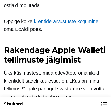
ostjaid mõjutada.
Õppige kõike
klientide arvustuste kogumine
oma Ecwidi poes.
Rakendage Apple Walleti
tellimuste jälgimist
Üks küsimustest, mida ettevõtete omanikud
klientidelt sageli kuulevad, on: „Kus on minu
tellimus?” Igale päringule vastamine võib võtta
aega, eriti ostude tipphooaegadel.
Sisukord