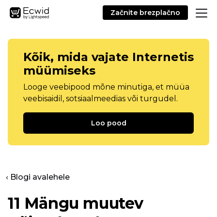
Začnite brezplačno
Kõik, mida vajate Internetis
müümiseks
Looge veebipood mõne minutiga, et müüa
veebisaidil, sotsiaalmeedias või turgudel.
Loo pood
‹ Blogi avalehele
11
Mängu muutev