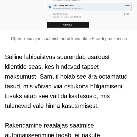
Täpne
reaalajas
saatmishinnad kuvatakse Ecwidi poe kassas
Selline läbipaistvus suurendab usaldust
klientide seas, kes hindavad täpset
maksumust. Samuti hoiab see ära ootamatud
tasud, mis võivad viia ostukorvi hülgamiseni.
Lisaks aitab see vältida lisatasusid, mis
tulenevad vale hinna kasutamisest.
Rakendamine
reaalajas
saatmise
automatiseerimine tagab, et pakute