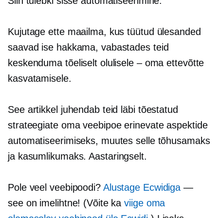
Siin tulebki sisse automatiseerimine.
Kujutage ette maailma, kus tüütud ülesanded
saavad ise hakkama, vabastades teid
keskenduma tõeliselt olulisele – oma ettevõtte
kasvatamisele.
See artikkel juhendab teid läbi tõestatud
strateegiate oma veebipoe erinevate aspektide
automatiseerimiseks, muutes selle tõhusamaks
ja kasumlikumaks.
Aastaringselt.
Pole veel veebipoodi?
Alustage Ecwidiga
—
see on imelihtne! (Võite ka
viige oma