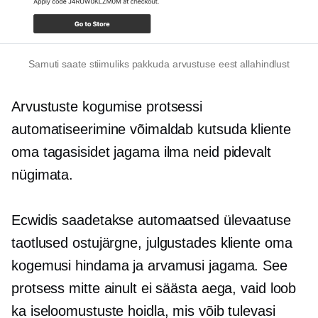
Samuti saate stiimuliks pakkuda arvustuse eest allahindlust
Arvustuste kogumise protsessi
automatiseerimine võimaldab kutsuda kliente
oma tagasisidet jagama ilma neid pidevalt
nügimata.
Ecwidis saadetakse automaatsed ülevaatuse
taotlused
ostujärgne,
julgustades kliente oma
kogemusi hindama ja arvamusi jagama. See
protsess mitte ainult ei säästa aega, vaid loob
ka iseloomustuste hoidla, mis võib tulevasi