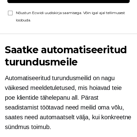
Nõustun Ecwidi uudiskirja saamisega. Võin igal ajal tellimusest
loobuda.
Saatke automatiseeritud
turundusmeile
Automatiseeritud turundusmeilid on nagu
väikesed meeldetuletused, mis hoiavad teie
poe klientide tähelepanu all. Pärast
seadistamist töötavad need meilid oma võlu,
saates need automaatselt välja, kui konkreetne
sündmus toimub.