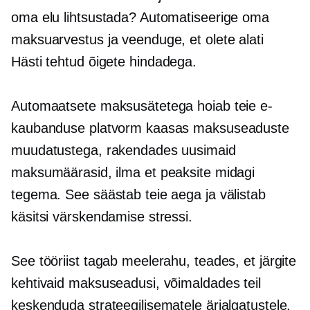
oma elu lihtsustada? Automatiseerige oma
maksuarvestus ja veenduge, et olete alati
Hästi tehtud
õigete hindadega.
Automaatsete maksusätetega hoiab teie e-
kaubanduse platvorm kaasas maksuseaduste
muudatustega, rakendades uusimaid
maksumäärasid, ilma et peaksite midagi
tegema. See säästab teie aega ja välistab
käsitsi värskendamise stressi.
See tööriist tagab meelerahu, teades, et järgite
kehtivaid maksuseadusi, võimaldades teil
keskenduda strateegilisematele ärialgatustele.