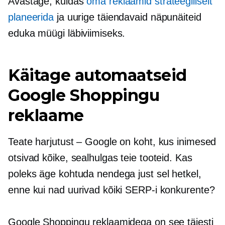
Avastage, kuidas
oma reklaamid strateegiliselt
planeerida
ja uurige täiendavaid näpunäiteid
eduka müügi läbiviimiseks.
Käitage automaatseid
Google Shoppingu
reklaame
Teate harjutust – Google on koht, kus inimesed
otsivad kõike, sealhulgas teie tooteid. Kas
poleks äge kohtuda nendega just sel hetkel,
enne kui nad uurivad kõiki SERP-i konkurente?
Google Shoppingu reklaamidega on see täiesti