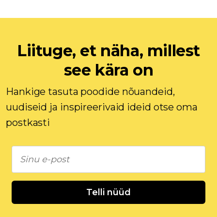
Liituge, et näha, millest
see kära on
Hankige tasuta poodide nõuandeid,
uudiseid ja inspireerivaid ideid otse oma
postkasti
Telli nüüd