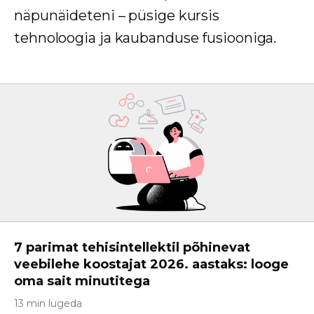
näpunäideteni – püsige kursis
tehnoloogia ja kaubanduse fusiooniga.
7 parimat tehisintellektil põhinevat
veebilehe koostajat 2026. aastaks: looge
oma sait minutitega
13 min lugeda