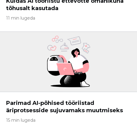
Kuidas AI tööriistu ettevõtte omanikuna
tõhusalt kasutada
11 min lugeda
Parimad AI-põhised tööriistad
äriprotsesside sujuvamaks muutmiseks
15 min lugeda