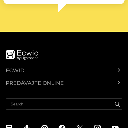
ECWID
Ecwid.com
PREDÁVAJTE ONLINE
Cenník
Predaj všade
Centrum pomoci
Predávajte na Facebook
Predávať na Instagram