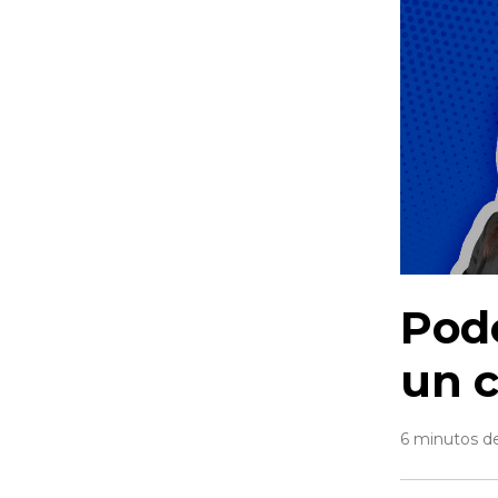
Podc
un c
6 minutos de