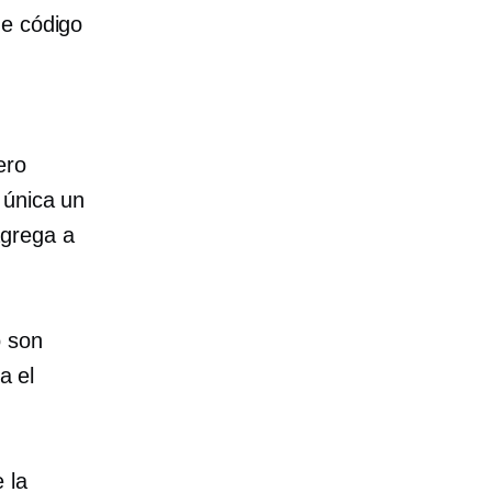
de código
ero
 única un
agrega a
o son
a el
 la