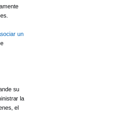
ivamente
nes.
sociar un
de
ande su
nistrar la
enes, el