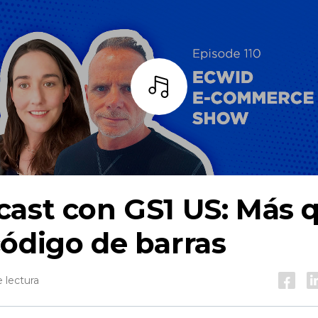
Escuchar
ast con GS1 US: Más 
ódigo de barras
 lectura