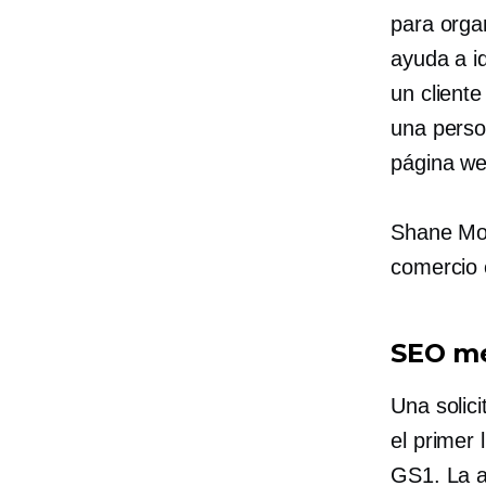
para organ
ayuda a id
un cliente
una perso
página we
Shane Mor
comercio 
SEO m
Una solic
el primer
GS1. La a