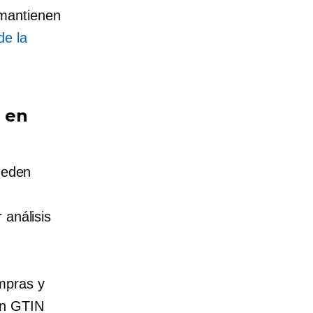
 mantienen
de la
 en
pueden
 análisis
mpras y
an GTIN