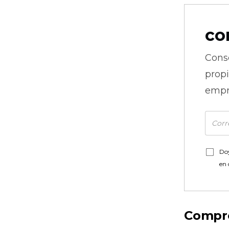
co
Cons
prop
empr
Doy
en
Compre