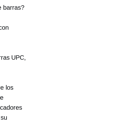
e barras?
con
arras UPC,
e los
de
icadores
 su