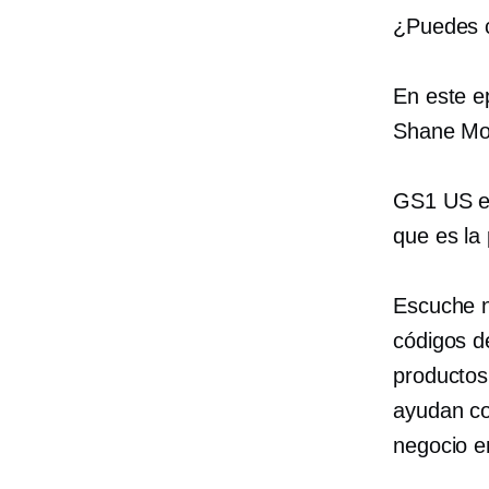
¿Puedes c
En este e
Shane Mo
GS1 US es
que es la 
Escuche n
códigos de
productos
ayudan co
negocio e