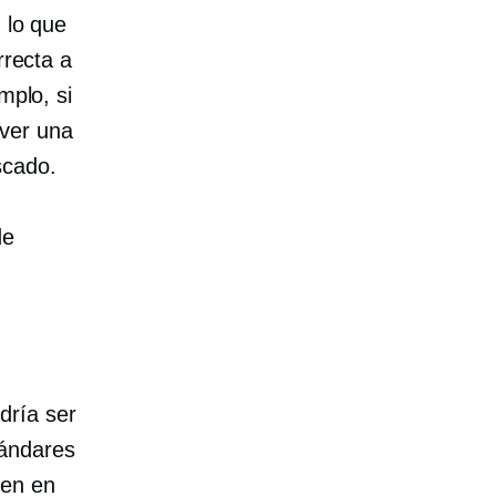
 lo que
rrecta a
mplo, si
ver una
scado.
de
dría ser
tándares
cen en