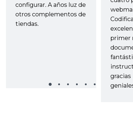
cuatro 
configurar. A años luz de
webmas
otros complementos de
Codific
tiendas.
excelen
primer 
docume
fantást
instruc
gracias
geniale