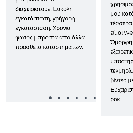
χρησιμοπ
διαχειριστούν. Εύκολη
μου κατ
εγκατάσταση, γρήγορη
τέσσερα 
εγκατάσταση. Χρόνια
είμαι w
φωτός μπροστά από άλλα
Όμορφη 
πρόσθετα καταστημάτων.
εξαιρετι
υποστήρι
τεκμηρί
βίντεο μ
Ευχαρισ
ροκ!