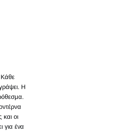
 Κάθε
γράψει. Η
ρόθεσμα.
μοντέρνα
 και οι
ι για ένα