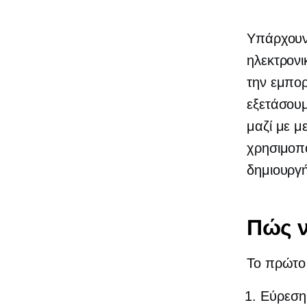
Υπάρχουν 
ηλεκτρονι
την εμπορ
εξετάσουμ
μαζί με μ
χρησιμοπο
δημιουργή
Πώς ν
Το πρώτο
Εύρεση