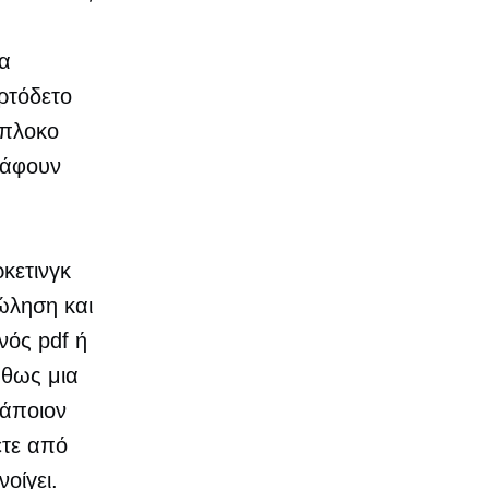
ια
ρτόδετο
ύπλοκο
ράφουν
κετινγκ
ώληση και
νός pdf ή
ήθως μια
κάποιον
ετε από
οίγει.