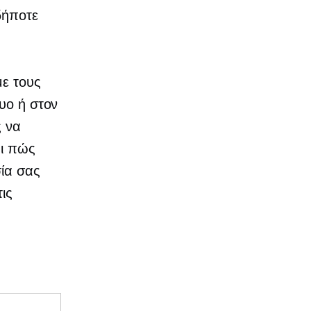
δήποτε
με τους
τυο ή στον
ς να
αι πώς
σία σας
ις