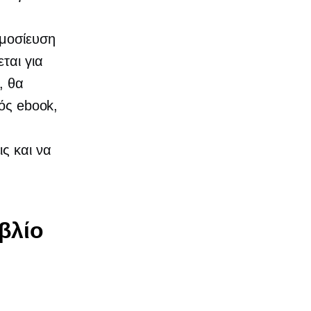
ημοσίευση
ται για
, θα
νός ebook,
ς και να
βλίο