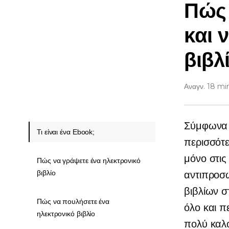
Πώς 
και 
βιβλ
Αναγν. 18 mi
Σύμφωνα μ
Τι είναι ένα Ebook;
περισσότ
μόνο στις
Πώς να γράψετε ένα ηλεκτρονικό
βιβλίο
αντιπροσ
βιβλίων σ
Πώς να πουλήσετε ένα
όλο και π
ηλεκτρονικό βιβλίο
πολύ καλό