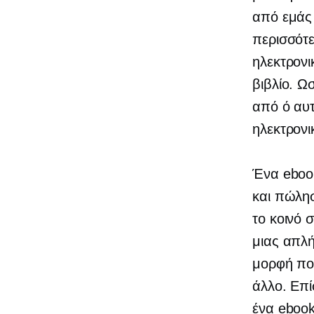
από εμάς 
περισσότε
ηλεκτρονι
βιβλίο. Ω
από ό
αυτ
ηλεκτρονι
Ένα ebook
και πώλησ
το κοινό 
μιας απλή
μορφή που
άλλο. Επί
ένα ebook