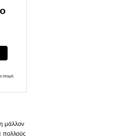
υο
 στιγμή.
τη μάλλον
ια πολλούς