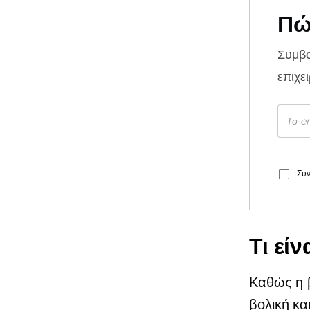
Πώ
Συμβ
επιχε
Συν
Τι εί
Καθώς η β
βολική κα