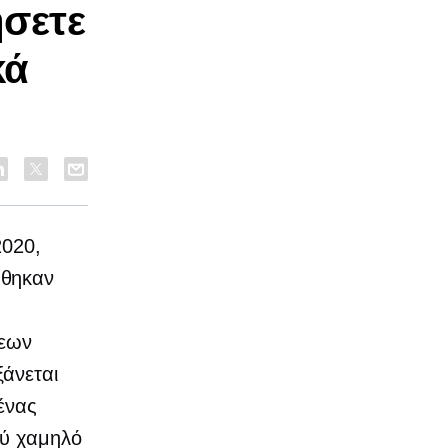
σετε
κά
2020,
ήθηκαν
εων
ξάνεται
ένας
λύ χαμηλό