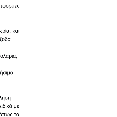
ατφόρμες
ωρία,
και
έξοδα
δολάρια,
ρήσιμο
ώληση
ειδικά με
 όπως το