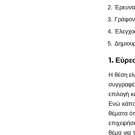
Έρευνα
Γράφον
Έλεγχο
Δημιουρ
1. Εύρε
Η θέση εί
συγγραφέα
επιλογή κ
Ενώ κάποι
θέματα όπ
επιχειρήσ
θέμα για 