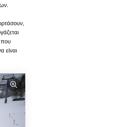
ίων.
ιορτάσουν,
γάζεται
ν που
α είναι