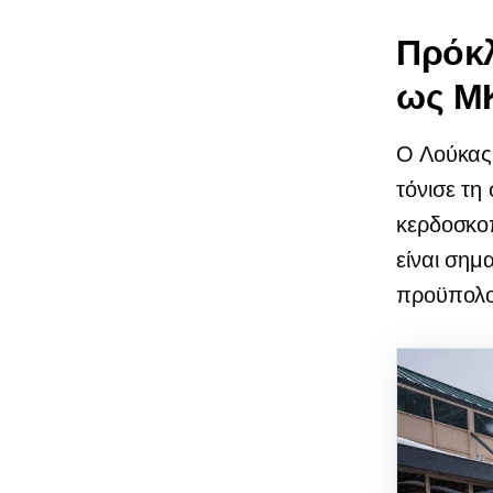
Πρόκλ
ως Μ
Ο Λούκας,
τόνισε τη
κερδοσκοπ
είναι σημ
προϋπολογ