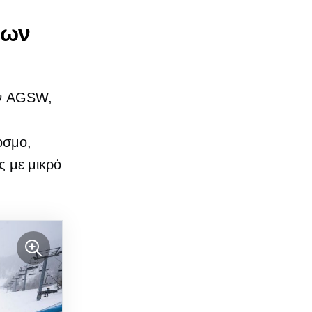
ίων
ην AGSW,
όσμο,
ς με μικρό