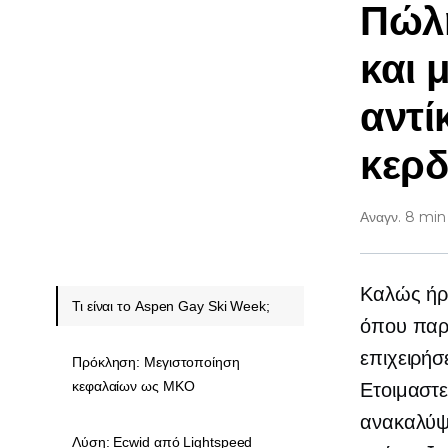
Πώλ
και 
αντί
κερ
Αναγν. 8 min
Καλώς ήρθ
Τι είναι το Aspen Gay Ski Week;
όπου παρο
επιχειρήσ
Πρόκληση: Μεγιστοποίηση
κεφαλαίων ως ΜΚΟ
Ετοιμαστε
ανακαλύψτ
Λύση: Ecwid από Lightspeed