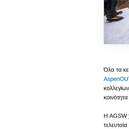
Όλα τα κ
AspenOU
κολλεγίων
κοινότητ
Η AGSW χρ
τελευταία