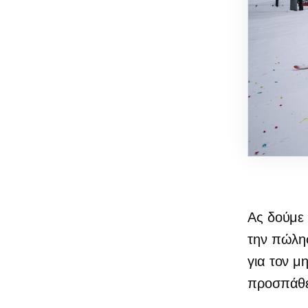
Ας δούμε
την πώλησ
για τον μ
προσπάθε