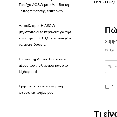
ανάπτυξη 
Παρέχει AGSW με α Αποδοτική
Τόπος πώλησης εισιτηρίων
Αποτέλεσμα: Η ASGW
Πώ
μεγιστοποιεί τα κεφάλαια για την
κοινότητα LGBTQ+ και συνεχίζει
Συμβ
να αναπτύσσεται
επιχε
Η υποστήριξη του Pride είναι
μέρος του πολιτισμού μας στο
Lightspeed
Εμφανιστείτε στην επόμενη
Συν
ιστορία επιτυχίας μας
Τι εί