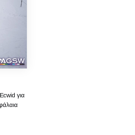
Ecwid για
εφάλαια