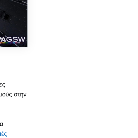
η
ες
μούς στην
τα
ές