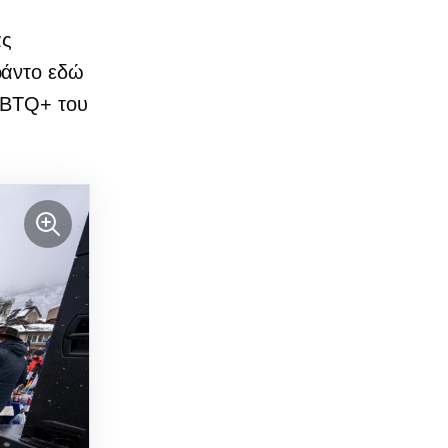
ας
ράντο εδώ
LGBTQ+ του