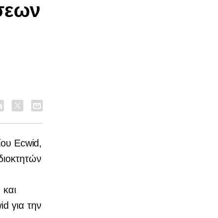
σεων
ίου Ecwid,
διοκτητών
 και
d για την