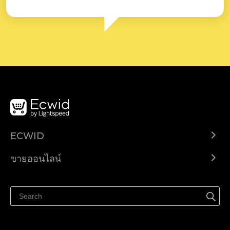
ECWID
Ecwid.com
ขายออนไลน์
ราคา
ขายได้ทุกที่
ศูนย์ช่วยเหลือ
ขายบนเฟสบุ๊ค