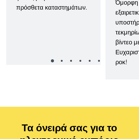
Όμορφη 
πρόσθετα καταστημάτων.
εξαιρετι
υποστήρι
τεκμηρί
βίντεο μ
Ευχαρισ
ροκ!
Τα όνειρά σας για το