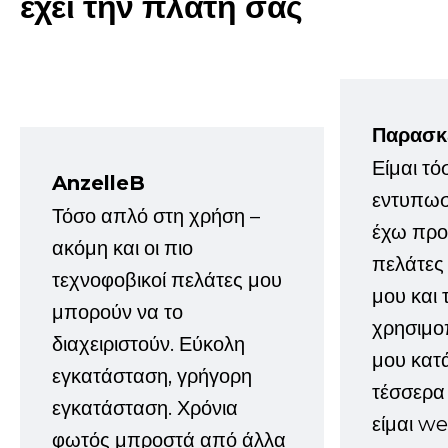
έχει την πλάτη σας
Παρασκ
Είμαι τό
AnzelleB
εντυπωσ
Τόσο απλό στη χρήση –
έχω προτ
ακόμη και οι πιο
πελάτες
τεχνοφοβικοί πελάτες μου
μου και 
μπορούν να το
χρησιμοπ
διαχειριστούν. Εύκολη
μου κατ
εγκατάσταση, γρήγορη
τέσσερα 
εγκατάσταση. Χρόνια
είμαι w
φωτός μπροστά από άλλα