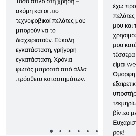
Τόσο απλό στη χρήση –
έχω προτ
ακόμη και οι πιο
πελάτες
τεχνοφοβικοί πελάτες μου
μου και 
μπορούν να το
χρησιμοπ
διαχειριστούν. Εύκολη
μου κατ
εγκατάσταση, γρήγορη
τέσσερα 
εγκατάσταση. Χρόνια
είμαι w
φωτός μπροστά από άλλα
Όμορφη 
πρόσθετα καταστημάτων.
εξαιρετι
υποστήρι
τεκμηρί
βίντεο μ
Ευχαρισ
ροκ!