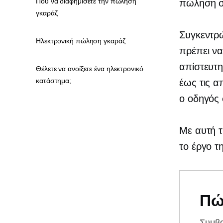
Πού να διαφημίσετε την πώληση
πώληση σ
γκαράζ
Συγκεντρ
Ηλεκτρονική πώληση γκαράζ
πρέπει να
απίστευτη
Θέλετε να ανοίξετε ένα ηλεκτρονικό
κατάστημα;
έως τις α
ο οδηγός 
Με αυτή τ
το έργο 
Πώ
Συμβ