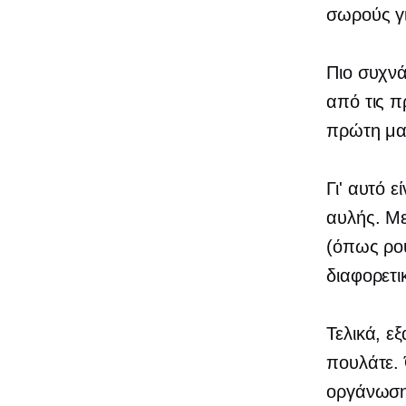
σωρούς γι
Πιο συχνά
από τις π
πρώτη μα
Γι' αυτό ε
αυλής. Μ
(όπως ρού
διαφορετι
Τελικά, ε
πουλάτε. 
οργάνωσης