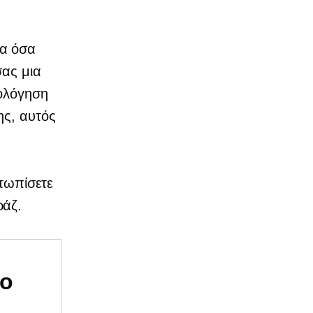
λα όσα
σας μια
μολόγηση
ης, αυτός
ετωπίσετε
ράζ.
υο