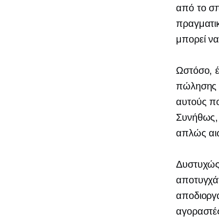
από το σπ
πραγματικ
μπορεί να
Ωστόσο, έ
πώλησης γ
αυτούς πο
Συνήθως, 
απλώς αιω
Δυστυχώς
αποτυγχάν
αποδιοργα
αγοραστές