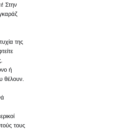
ι! Στην
 γκαράζ
τυχία της
τείτε
.
όνο ή
υ θέλουν.
νά
ερικοί
τούς τους