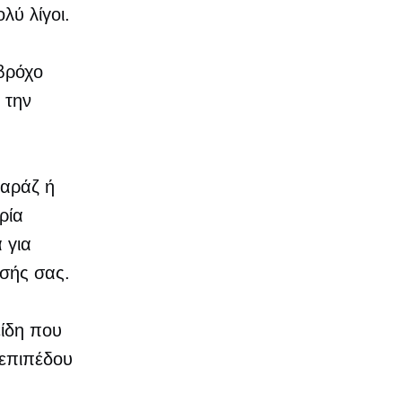
λύ λίγοι.
 βρόχο
 την
αράζ ή
ρία
 για
ησής σας.
είδη που
 επιπέδου