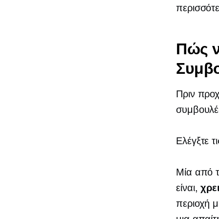
περισσότ
Πώς ν
Συμβο
Πριν προχ
συμβουλέ
Ελέγξτε τ
Μία από τ
είναι,
χρε
περιοχή μ