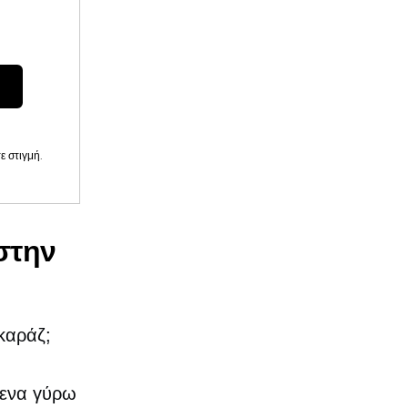
 στιγμή.
στην
καράζ;
μενα γύρω