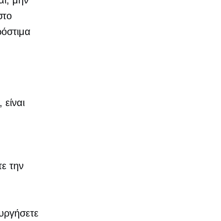
αι, μην
στο
ρόστιμα
 είναι
τε την
ουργήσετε