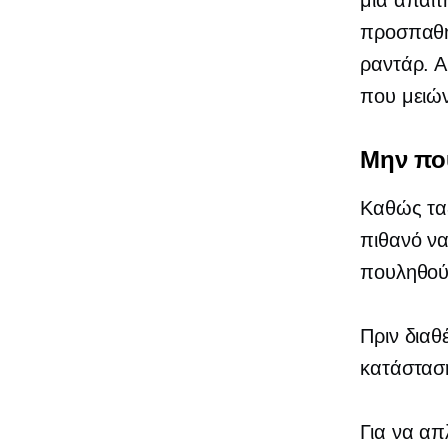
μια απαίτ
προσπαθή
ραντάρ. Α
που μειώ
Μην πο
Καθώς ταξ
πιθανό να
πουληθού
Πριν διαθ
κατάσταση 
Για να απ