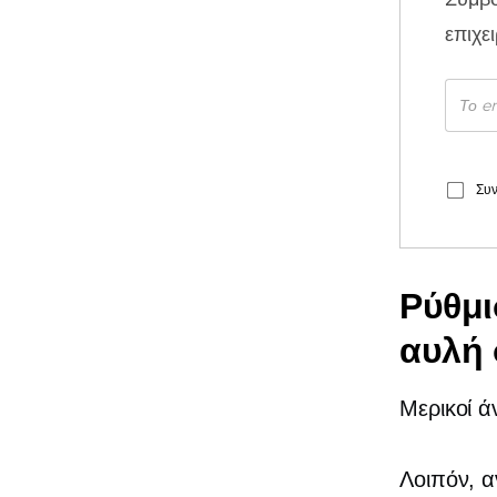
επιχε
Συν
Ρύθμι
αυλή
Μερικοί 
Λοιπόν, α