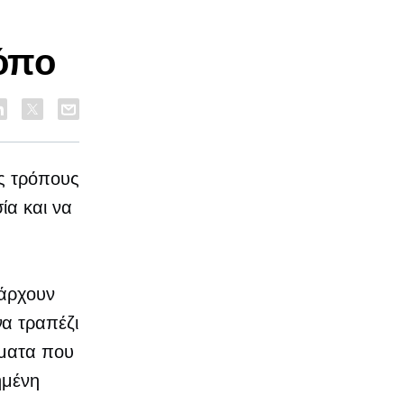
κόπο
ς τρόπους
ία και να
πάρχουν
α τραπέζι
ήματα που
ημένη