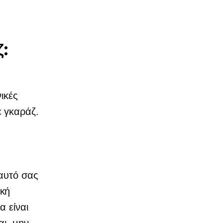
:
ικές
 γκαράζ.
εαυτό σας
ική
α είναι