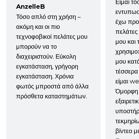
Είμαι τό
AnzelleB
εντυπωσ
Τόσο απλό στη χρήση –
έχω προτ
ακόμη και οι πιο
πελάτες
τεχνοφοβικοί πελάτες μου
μου και 
μπορούν να το
χρησιμοπ
διαχειριστούν. Εύκολη
μου κατ
εγκατάσταση, γρήγορη
τέσσερα 
εγκατάσταση. Χρόνια
είμαι w
φωτός μπροστά από άλλα
Όμορφη 
πρόσθετα καταστημάτων.
εξαιρετι
υποστήρι
τεκμηρί
βίντεο μ