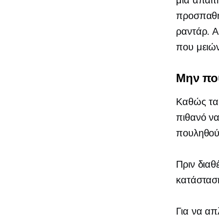
μια απαίτ
προσπαθή
ραντάρ. Α
που μειώ
Μην πο
Καθώς ταξ
πιθανό να
πουληθού
Πριν διαθ
κατάσταση 
Για να απ