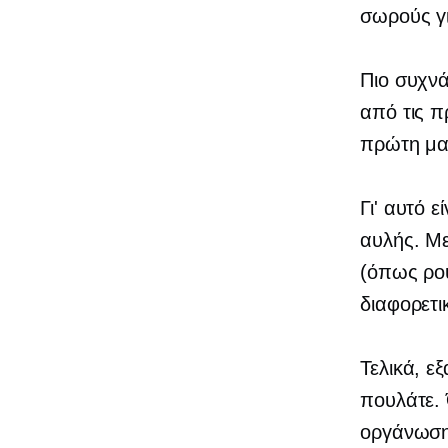
σωρούς γι
Πιο συχνά
από τις π
πρώτη μα
Γι' αυτό ε
αυλής. Μ
(όπως ρού
διαφορετι
Τελικά, ε
πουλάτε. 
οργάνωσης