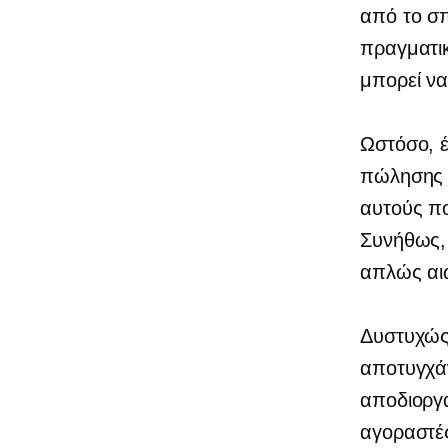
από το σπ
πραγματικ
μπορεί να
Ωστόσο, έ
πώλησης γ
αυτούς πο
Συνήθως, 
απλώς αιω
Δυστυχώς
αποτυγχάν
αποδιοργα
αγοραστές