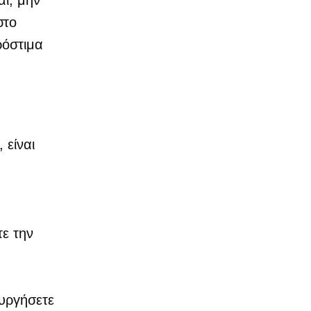
αι, μην
στο
ρόστιμα
 είναι
τε την
ουργήσετε