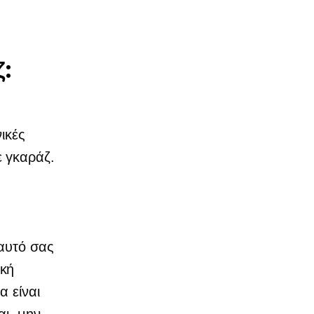
:
ικές
 γκαράζ.
εαυτό σας
ική
α είναι