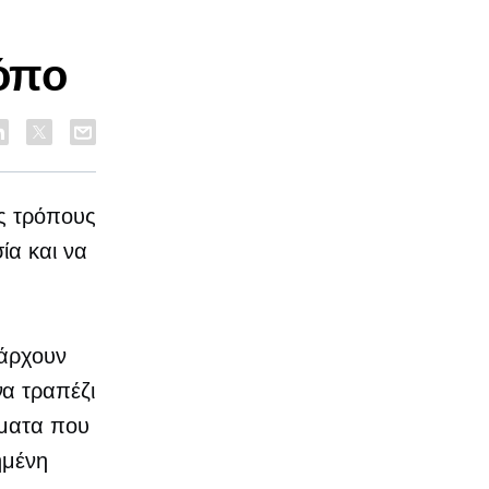
κόπο
ς τρόπους
ία και να
πάρχουν
α τραπέζι
ήματα που
ημένη