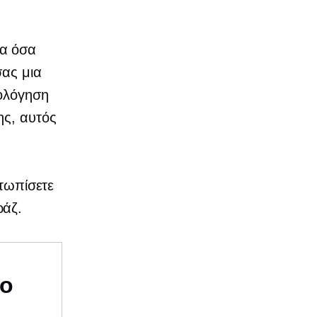
λα όσα
σας μια
μολόγηση
ης, αυτός
ετωπίσετε
ράζ.
υο