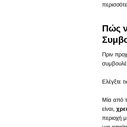
περισσότ
Πώς ν
Συμβο
Πριν προχ
συμβουλέ
Ελέγξτε τ
Μία από τ
είναι,
χρε
περιοχή μ