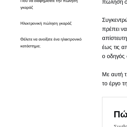
Πού να διαφημίσετε την πώληση
πώληση σ
γκαράζ
Συγκεντρ
Ηλεκτρονική πώληση γκαράζ
πρέπει να
απίστευτη
Θέλετε να ανοίξετε ένα ηλεκτρονικό
κατάστημα;
έως τις α
ο οδηγός 
Με αυτή τ
το έργο 
Πώ
Συμβ