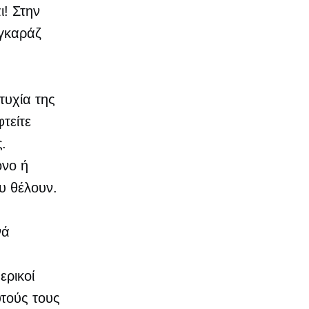
ι! Στην
 γκαράζ
τυχία της
τείτε
.
όνο ή
υ θέλουν.
νά
ερικοί
τούς τους