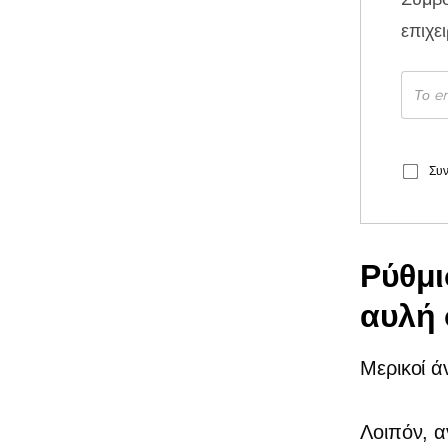
επιχε
Συν
Ρύθμι
αυλή
Μερικοί 
Λοιπόν, α