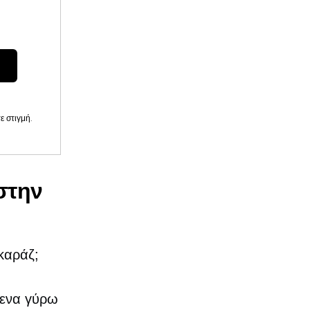
 στιγμή.
στην
καράζ;
μενα γύρω