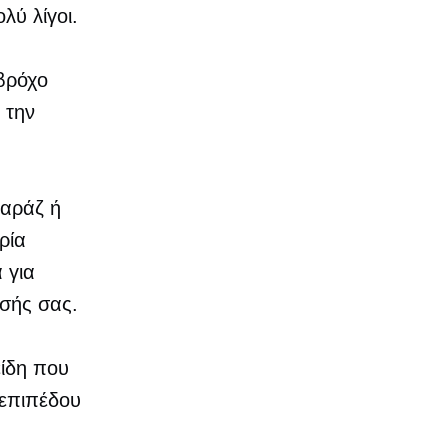
λύ λίγοι.
 βρόχο
 την
αράζ ή
ρία
 για
ησής σας.
είδη που
 επιπέδου